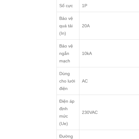
Số cực
1P
Bảo vệ
quá tải
20A
(In)
Bảo vệ
ngắn
10kA
mạch
Dùng
cho lưới
AC
điện
Điện áp
định
230VAC
mức
(Ue)
Đường