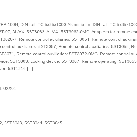
 PFP-100N, DIN-rail: TC 5x35x1000-Aluminiu m, DIN-rail: TC 5x35x1000
T-07, AL/AX: 5ST3062, AL/AX: 5ST3062-0MC, Adapters for remote contr
5ST3820-7, Remote control auxiliaries: 5ST3054, Remote control auxilia
 control auxiliaries: 5ST3057, Remote control auxiliaries: 5ST3058, Re
 5ST3071, Remote control auxiliaries: 5ST3072-0MC, Remote control au
vice: 5ST3803, Locking device: 5ST3807, Remote operating: 5ST3053,
er: 5ST1316 [...]
1-0XX01
2, 5ST3043, 5ST3044, 5ST3045