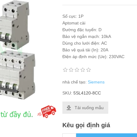
Số cực: 1P
Aptomat cài
Đường đặc tuyến: D
Bảo vệ ngắn mạch: 10kA
Dùng cho lưới điện: AC
Bảo vệ quá tải (In): 20A
Điện áp định mức (Ue): 230VAC
nhà chế tạo:
Siemens
SKU:
5SL4120-8CC
Tải xuống mẫu
Kêu gọi định giá