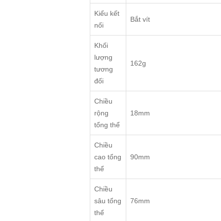
Kiểu kết
Bắt vít
nối
Khối
lượng
162g
tương
đối
Chiều
rộng
18mm
tổng thể
Chiều
cao tổng
90mm
thể
Chiều
sâu tổng
76mm
thể