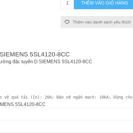
THÊM VÀO GIỎ HÀNG
Thêm vào danh sách yêu thích
MCB SIEMENS 5SL4120-8CC
A đường đặc tuyến D SIEMENS 5SL4120-8CC
o vệ quá tải (In): 20A; Bảo vệ ngắn mạch: 10kA; Dùng cho
SIEMENS 5SL4120-8CC