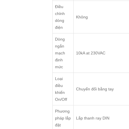
Điều
chỉnh
Không
dòng
điện
Dòng
ngắn
mạch
10kA at 230VAC
định
mức
Loại
điều
Chuyển đổi bằng tay
khiển
On/Off
Phương
pháp lắp
Lắp thanh ray DIN
đặt