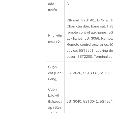
đặc
D
tuyến
DIN-rail: HYBT-01, DIN-rail:
Chặn cầu đấu, bằng sắt: HYB
remote control auxiliaries: 
Phụ kiện
auxiliaries: 5ST3056, Remote
mua rời
Remote control auxiliaries:
device: 5ST3801, Locking de
cover: 5ST2200, Terminal cov
Cuộn
cắt (Bán
5ST3030, 5ST3031, 5ST303
riêng)
Cuộn
bảo vệ
thấp/quá
5ST3040, 5ST3041, 5ST304
áp (Bán