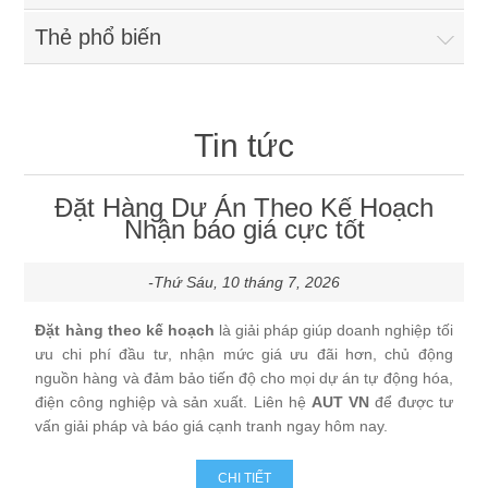
Cảm Biến Điện Dung
Thiết bị điều khiển
Thẻ phổ biến
Cảm biến tiệm cận
Đồng hồ nhiệt
Thiết bị công suất
Cảm biến quang điện
Bộ đếm
Tin tức
Rơ le trung gian
Thiết bị điện an toàn
Cảm biến quang điện siêu nhỏ
Timer
Inverter
Đặt Hàng Dự Án Theo Kế Hoạch
Cảm biến an toàn
Phụ Kiện
Nhận báo giá cực tốt
Cảm biến Encoder
Đồng hồ đo đa năng
Bộ nguồn xung
Bộ điều khiển cảm biến an toàn
Giải Pháp & Dịch Vụ
Cầu đấu dây
-Thứ Sáu, 10 tháng 7, 2026
Cảm biến vùng
Bộ ghi dữ liệu
Relay bán dẫn
Khóa cửa an toàn
Đặt hàng theo kế hoạch
là giải pháp giúp doanh nghiệp tối
Cáp điều khiển
ưu chi phí đầu tư, nhận mức giá ưu đãi hơn, chủ động
Cảm biến sợi quang
nguồn hàng và đảm bảo tiến độ cho mọi dự án tự động hóa,
Bộ hiển thị
Thyristor
Công tắc an toàn
Khớp nối nhanh
điện công nghiệp và sản xuất. Liên hệ
AUT VN
để được tư
vấn giải pháp và báo giá cạnh tranh ngay hôm nay.
Cảm biến đo độ dầy
HMI
Động cơ bước 5 phase
Relay an toàn
Còi báo
CHI TIẾT