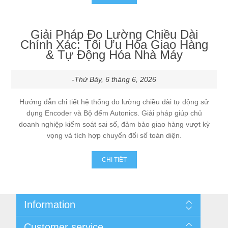
Máy tính công nghiệp
Động cơ servo 2 phase
Quạt thông gió
Giải Pháp Đo Lường Chiều Dài
Động cơ bước 2 phase
Chưa Phân Loại
Chính Xác: Tối Ưu Hóa Giao Hàng
& Tự Động Hóa Nhà Máy
Phụ Kiện Schneider
-Thứ Bảy, 6 tháng 6, 2026
Phụ Kiện Siemens
Hướng dẫn chi tiết hệ thống đo lường chiều dài tự động sử
dụng Encoder và Bộ đếm Autonics. Giải pháp giúp chủ
doanh nghiệp kiểm soát sai số, đảm bảo giao hàng vượt kỳ
vọng và tích hợp chuyển đổi số toàn diện.
CHI TIẾT
Information
Cùng nhau kiếm tiền
Customer service