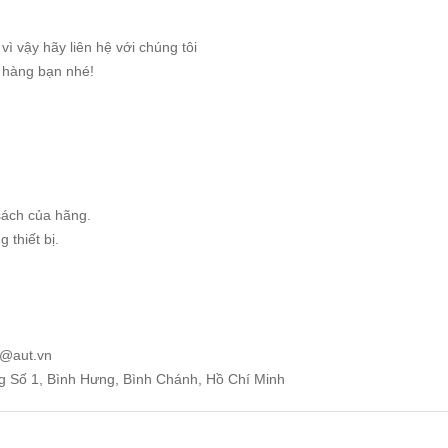
ì vậy hãy liên hệ với chúng tôi
g hàng bạn nhé!
sách của hãng.
 thiết bị.
e@aut.vn
ng Số 1, Bình Hưng, Bình Chánh, Hồ Chí Minh