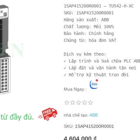
1SAP415200R0001 – TU542-H-XC 

SKU: 1SAP415200R0001

Hãng sản xuất: ABB

Chất lượng: Mới 100%

Bảo hành: Chính hãng

Chứng từ: hóa đơn VAT

Dịch vụ kèm theo:

✓ Lập trình và Sửa chữa PLC ABB
✓ Lắp đặt và vận hành tận nơi

Mua Ngay :
nhà chế tạo:
ABB
SKU:
1SAP415200R0001
4.604.000 ₫