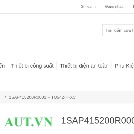
Ghi danh
Đăng nhập
iển
Thiết bị công suất
Thiết bị điện an toàn
Phụ Kiệ
C
/
1SAP415200R0001 – TU542-H-XC
1SAP415200R000