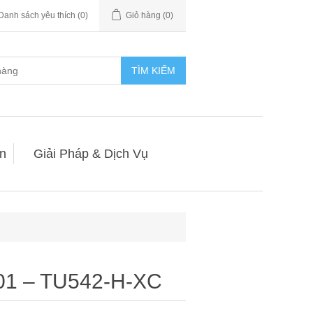
Danh sách yêu thích
(0)
Giỏ hàng
(0)
TÌM KIẾM
n
Giải Pháp & Dịch Vụ
1 – TU542-H-XC