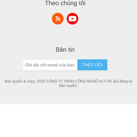
Theo chúng tôi
Bài viết chia sẻ kiến thức
Addresses
Shopping cart
Danh sách yêu thích
Bản tin
THEO DÕI
Bản quyền & copy; 2026 CÔNG TY TNHH CÔNG NGHỆ AUT VN. Đã đăng ký
Bản quyền.