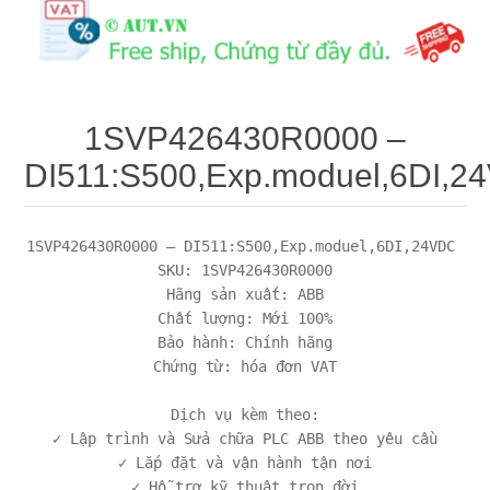
Máy tính công nghiệp
Động cơ servo 2 phase
Quạt thông gió
Động cơ bước 2 phase
Chưa Phân Loại
1SVP426430R0000 –
Phụ Kiện Schneider
DI511:S500,Exp.moduel,6DI,2
Phụ Kiện Siemens
1SVP426430R0000 – DI511:S500,Exp.moduel,6DI,24VDC 

SKU: 1SVP426430R0000

Hãng sản xuất: ABB

Chất lượng: Mới 100%

Bảo hành: Chính hãng

Chứng từ: hóa đơn VAT

Dịch vụ kèm theo:

✓ Lập trình và Sửa chữa PLC ABB theo yêu cầu

✓ Lắp đặt và vận hành tận nơi
