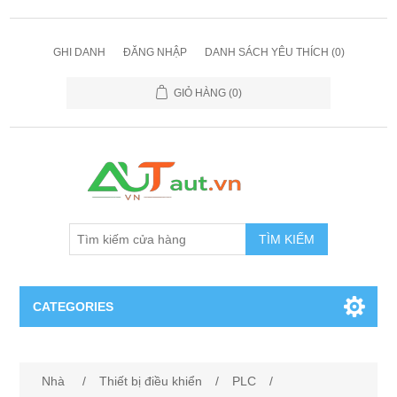
GHI DANH
ĐĂNG NHẬP
DANH SÁCH YÊU THÍCH
(0)
GIỎ HÀNG
(0)
TÌM KIẾM
CATEGORIES
Cảm Biến
Nhà
/
Thiết bị điều khiển
/
PLC
/