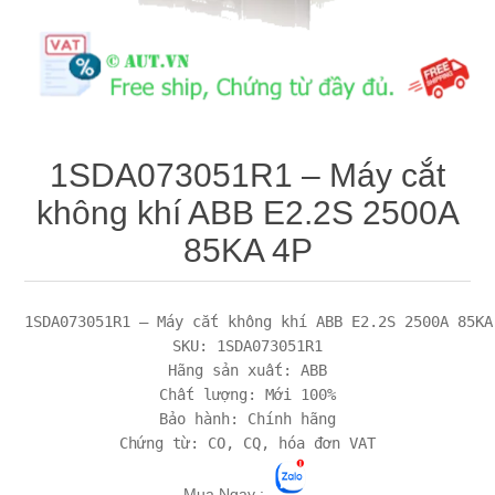
Máy tính công nghiệp
Động cơ servo 2 phase
Quạt thông gió
Động cơ bước 2 phase
Chưa Phân Loại
Phụ Kiện Schneider
1SDA073051R1 – Máy cắt
không khí ABB E2.2S 2500A
Phụ Kiện Siemens
85KA 4P
1SDA073051R1 – Máy cắt không khí ABB E2.2S 2500A 85KA 
SKU: 1SDA073051R1

Hãng sản xuất: ABB

Chất lượng: Mới 100%

Bảo hành: Chính hãng

Mua Ngay :