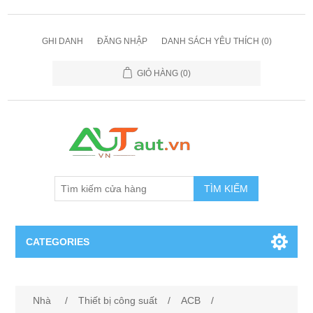
GHI DANH
ĐĂNG NHẬP
DANH SÁCH YÊU THÍCH
(0)
GIỎ HÀNG
(0)
TÌM KIẾM
CATEGORIES
Cảm Biến
Nhà
/
Thiết bị công suất
/
ACB
/