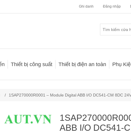
Ghi danh
Đăng nhập
iển
Thiết bị công suất
Thiết bị điện an toàn
Phụ Kiệ
C
/
1SAP270000R0001 – Module Digital ABB I/O DC541-CM 8DC 24
1SAP270000R0001
ABB I/O DC541-