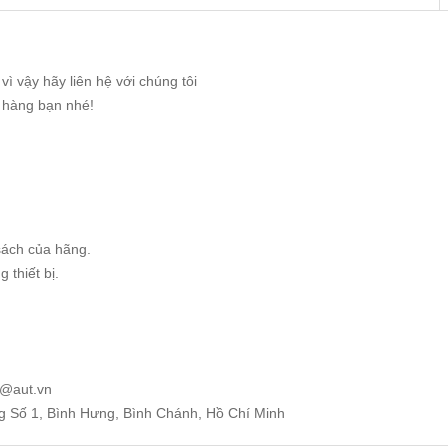
ì vậy hãy liên hệ với chúng tôi
g hàng bạn nhé!
sách của hãng.
 thiết bị.
e@aut.vn
ng Số 1, Bình Hưng, Bình Chánh, Hồ Chí Minh