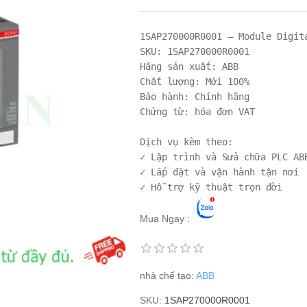
1SAP270000R0001 – Module Digit
SKU: 1SAP270000R0001

Hãng sản xuất: ABB

Chất lượng: Mới 100%

Bảo hành: Chính hãng

Chứng từ: hóa đơn VAT

Dịch vụ kèm theo:

✓ Lập trình và Sửa chữa PLC ABB
✓ Lắp đặt và vận hành tận nơi

Mua Ngay :
nhà chế tạo:
ABB
SKU:
1SAP270000R0001