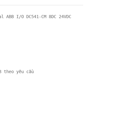
al ABB I/O DC541-CM 8DC 24VDC 

 theo yêu cầu
