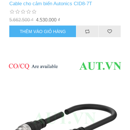
Cable cho cảm biến Autonics CID8-7T
5.662.500 ₫
4.530.000 ₫
THÊM VÀO GIỎ HÀNG