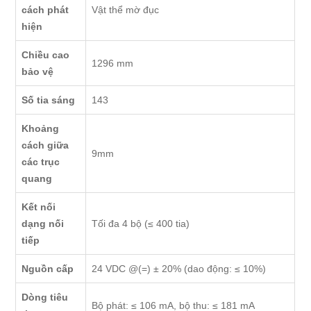
cách phát
Vật thể mờ đục
hiện
Chiều cao
1296 mm
bảo vệ
Số tia sáng
143
Khoảng
cách giữa
9mm
các trục
quang
Kết nối
dạng nối
Tối đa 4 bộ (≤ 400 tia)
tiếp
Nguồn cấp
24 VDC @(=) ± 20% (dao động: ≤ 10%)
Dòng tiêu
Bộ phát: ≤ 106 mA, bộ thu: ≤ 181 mA