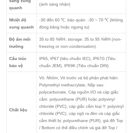
sáng xung
(ánh sáng nhận)
quanh
Nhiệt độ
-30 đến 60 ℃, bảo quản: -30 ~ 70 ℃ (không
xung quanh
đóng băng hoặc ngưng tụ)
Độ ẩm môi
35 to 85 %RH, storage: 35 to 95 %RH (non-
trường
freezing or non-condensation)
Cấu trúc
IP65, IP67 (tiêu chuẩn IEC), IP67G (Tiêu
bảo vệ
chuẩn JEM), IP69K (Tiêu chuẩn DIN)
Vỏ: Nhôm, Vỏ trước và bộ phận phát hiện:
Polymethyl methacrylate, Nắp sau:
polycarbonate, Cáp nguồn I/O và cáp giắc
cắm: polyurethane (PUR) hoặc polyvinyl
chloride (PVC), cáp giắc cắm loại Y: polyvinyl
Chất liệu
chloride (PVC), cáp ngõ ra đèn và cáp giắc
cắm thiết bị: polyurethane (PUR), giá đỡ Top
/ Bottom có thể điều chỉnh và giá đỡ Top /