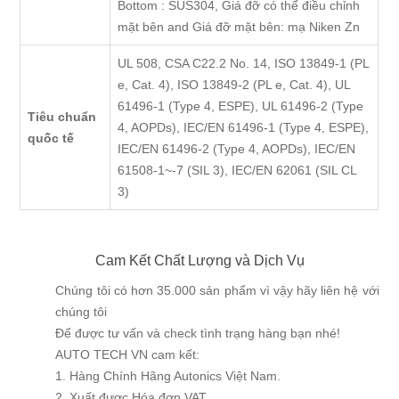
Bottom : SUS304, Giá đỡ có thể điều chỉnh
mặt bên and Giá đỡ mặt bên: mạ Niken Zn
UL 508, CSA C22.2 No. 14, ISO 13849-1 (PL
e, Cat. 4), ISO 13849-2 (PL e, Cat. 4), UL
61496-1 (Type 4, ESPE), UL 61496-2 (Type
Tiêu chuẩn
4, AOPDs), IEC/EN 61496-1 (Type 4, ESPE),
quốc tế
IEC/EN 61496-2 (Type 4, AOPDs), IEC/EN
61508-1~-7 (SIL 3), IEC/EN 62061 (SIL CL
3)
Cam Kết Chất Lượng và Dịch Vụ
Chúng tôi có hơn 35.000 sản phẩm vì vậy hãy liên hệ với
chúng tôi
Để được tư vấn và check tình trạng hàng bạn nhé!
AUTO TECH VN cam kết:
1. Hàng Chính Hãng Autonics Việt Nam.
2. Xuất được Hóa đơn VAT.