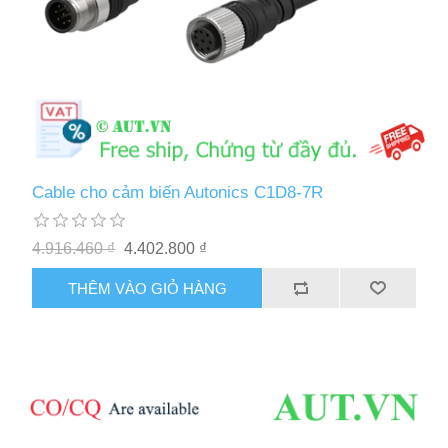
Cable cho cảm biến Autonics C1D8-7R
4.916.460 ₫
4.402.800 ₫
THÊM VÀO GIỎ HÀNG