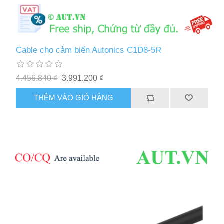
Cable cho cảm biến Autonics C1D8-5R
4.456.840 ₫
3.991.200 ₫
THÊM VÀO GIỎ HÀNG