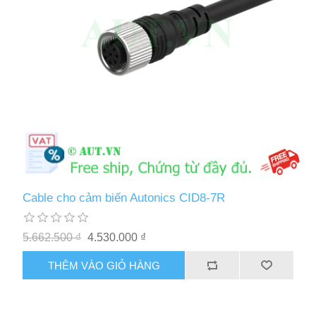
Cable cho cảm biến Autonics CID8-7R
5.662.500 ₫
4.530.000 ₫
THÊM VÀO GIỎ HÀNG