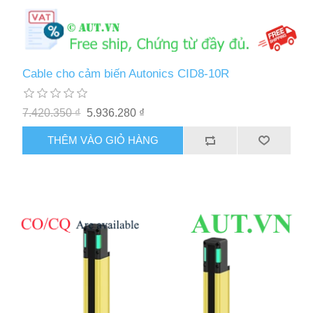
Cable cho cảm biến Autonics CID8-10R
7.420.350 ₫
5.936.280 ₫
THÊM VÀO GIỎ HÀNG