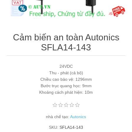
Máy tính công nghiệp
Động cơ servo 2 phase
Quạt thông gió
Động cơ bước 2 phase
Chưa Phân Loại
Cảm biến an toàn Autonics
Phụ Kiện Schneider
SFLA14-143
Phụ Kiện Siemens
24VDC
Thu - phát (cả bộ)
Chiều cao bảo vệ: 1296mm
Bước trục quang học: 9mm
Khoảng cách phát hiện: 10m
nhà chế tạo:
Autonics
SKU:
SFLA14-143