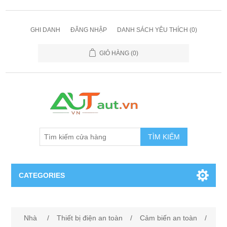
GHI DANH
ĐĂNG NHẬP
DANH SÁCH YÊU THÍCH
(0)
GIỎ HÀNG
(0)
TÌM KIẾM
CATEGORIES
Cảm Biến
Nhà
/
Thiết bị điện an toàn
/
Cảm biến an toàn
/