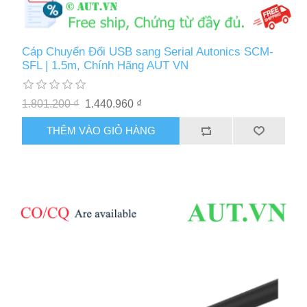
Cáp Chuyển Đổi USB sang Serial Autonics SCM-
SFL | 1.5m, Chính Hãng AUT VN
1.801.200 ₫
1.440.960 ₫
THÊM VÀO GIỎ HÀNG