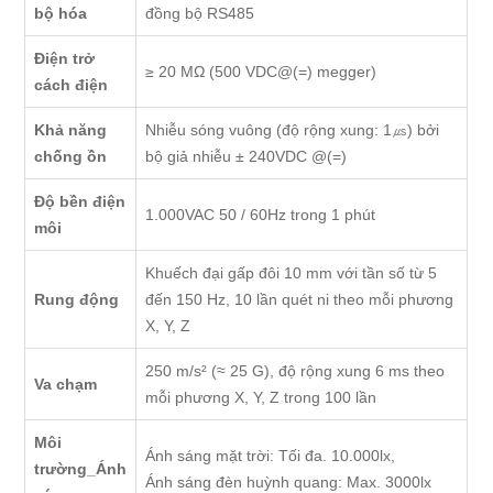
bộ hóa
đồng bộ RS485
Điện trở
≥ 20 MΩ (500 VDC@(=) megger)
cách điện
Khả năng
Nhiễu sóng vuông (độ rộng xung: 1㎲) bởi
chống ồn
bộ giả nhiễu ± 240VDC @(=)
Độ bền điện
1.000VAC 50 / 60Hz trong 1 phút
môi
Khuếch đại gấp đôi 10 mm với tần số từ 5
Rung động
đến 150 Hz, 10 lần quét ni theo mỗi phương
X, Y, Z
250 m/s² (≈ 25 G), độ rộng xung 6 ms theo
Va chạm
mỗi phương X, Y, Z trong 100 lần
Môi
Ánh sáng mặt trời: Tối đa. 10.000lx,
trường_Ánh
Ánh sáng đèn huỳnh quang: Max. 3000lx