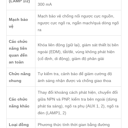
(LAMP 1/2)
300 mA
Mạch bảo vệ chống nối ngược cực nguồn,
Mạch bảo
ngược cực ngõ ra, ngắn mạch/quá dòng ngõ
vệ
ra
Các chức
Khóa liên động (giữ lại), giám sát thiết bị bên
năng liên
ngoài (EDM), tắt/đè, vùng không phát hiện
quan đến
(cố định, di động), giảm độ phân giải
an toàn
Chức năng
Tự kiểm tra, cảnh báo để giảm cường độ
chung
ánh sáng nhận được và chống giao thoa
Thay đổi khoảng cách phát hiện, chuyển đổi
Các chức
giữa NPN và PNP, kiểm tra bên ngoài (dừng
năng khác
phát tia sáng), ngõ ra phụ (AUX 1, 2), ngõ ra
đèn (LAMP1, 2)
Loại đồng
Phương thức tính thời gian bằng đường