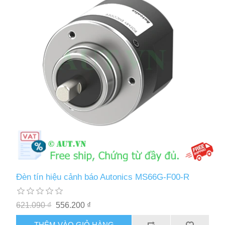
Đèn tín hiệu cảnh báo Autonics MS66G-F00-R
621.090 ₫
556.200 ₫
THÊM VÀO GIỎ HÀNG