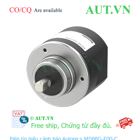
Đèn tín hiệu cảnh báo Autonics MS66G-F00-C