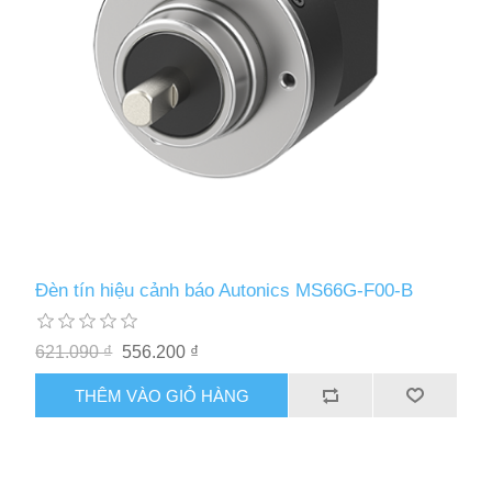
Đèn tín hiệu cảnh báo Autonics MS66G-F00-B
621.090 ₫
556.200 ₫
THÊM VÀO GIỎ HÀNG