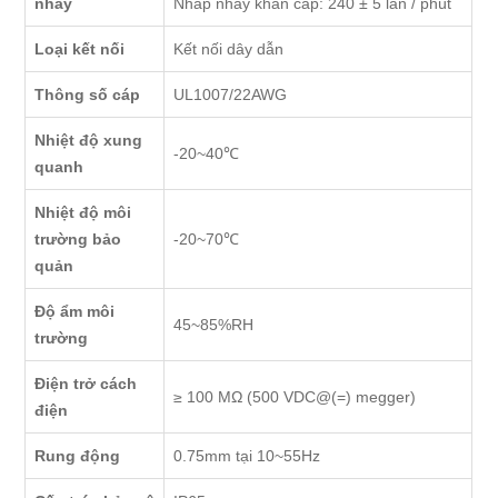
nháy
Nhấp nháy khẩn cấp: 240 ± 5 lần / phút
Loại kết nối
Kết nối dây dẫn
Thông số cáp
UL1007/22AWG
Nhiệt độ xung
-20~40℃
quanh
Nhiệt độ môi
trường bảo
-20~70℃
quản
Độ ẩm môi
45~85%RH
trường
Điện trở cách
≥ 100 MΩ (500 VDC@(=) megger)
điện
Rung động
0.75mm tại 10~55Hz