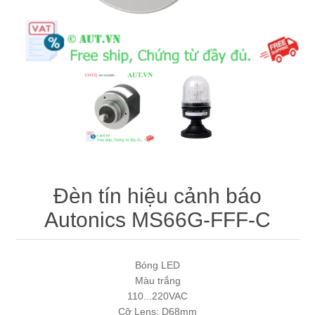
Máy tính công nghiệp
Động cơ servo 2 phase
Quạt thông gió
Động cơ bước 2 phase
Chưa Phân Loại
Phụ Kiện Schneider
Phụ Kiện Siemens
Đèn tín hiệu cảnh báo
Autonics MS66G-FFF-C
Bóng LED
Màu trắng
110...220VAC
Cỡ Lens: D68mm