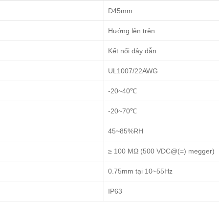
D45mm
Hướng lên trên
Kết nối dây dẫn
UL1007/22AWG
-20~40℃
-20~70℃
45~85%RH
≥ 100 MΩ (500 VDC@(=) megger)
0.75mm tại 10~55Hz
IP63