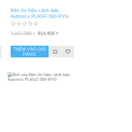
Đèn tín hiệu cảnh báo
Autonics PL4GF-300-RYG
1.021.080 ₫
914.400 ₫
THÊM VÀO GIỎ
HÀNG