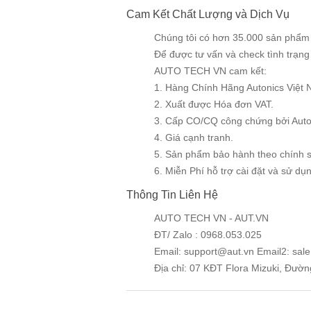
Cam Kết Chất Lượng và Dịch Vụ
Chúng tôi có hơn 35.000 sản phẩm v
Để được tư vấn và check tình trạn
AUTO TECH VN cam kết:
1. Hàng Chính Hãng Autonics Việt 
2. Xuất được Hóa đơn VAT.
3. Cấp CO/CQ công chứng bởi Auto
4. Giá cạnh tranh.
5. Sản phẩm bảo hành theo chính 
6. Miễn Phí hỗ trợ cài đặt và sử dụng
Thông Tin Liên Hệ
AUTO TECH VN - AUT.VN
ĐT/ Zalo : 0968.053.025
Email: support@aut.vn Email2: sal
Địa chỉ: 07 KĐT Flora Mizuki, Đườ