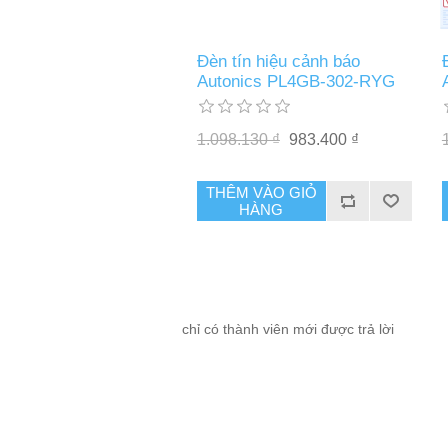
Đèn tín hiệu cảnh báo
Autonics PL4GB-302-RYG
1.098.130 ₫
983.400 ₫
THÊM VÀO GIỎ
HÀNG
chỉ có thành viên mới được trả lời