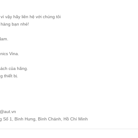
ì vậy hãy liên hệ với chúng tôi
g hàng bạn nhé!
Nam.
nics Vina.
sách của hãng.
 thiết bị.
e@aut.vn
ng Số 1, Bình Hưng, Bình Chánh, Hồ Chí Minh