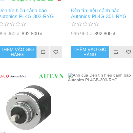
Đèn tín hiệu cảnh báo
Đèn tín hiệu cảnh báo
Autonics PL4G-302-RYG
Autonics PL4G-301-RYG
996.960 ₫
892.800 ₫
996.960 ₫
892.800 ₫
THÊM VÀO GIỎ
THÊM VÀO GIỎ
HÀNG
HÀNG