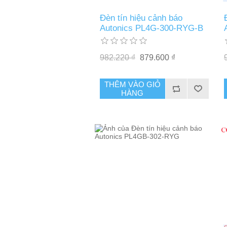
Đèn tín hiệu cảnh báo
Autonics PL4G-300-RYG-B
982.220 ₫
879.600 ₫
THÊM VÀO GIỎ
HÀNG