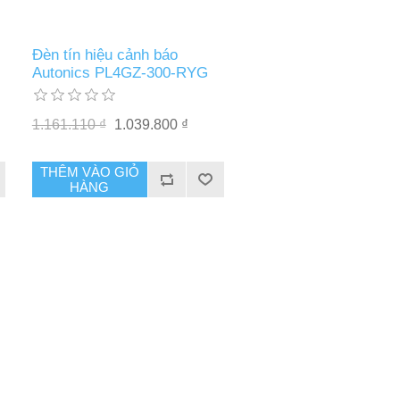
Đèn tín hiệu cảnh báo
Autonics PL4GZ-300-RYG
1.161.110 ₫
1.039.800 ₫
THÊM VÀO GIỎ
HÀNG