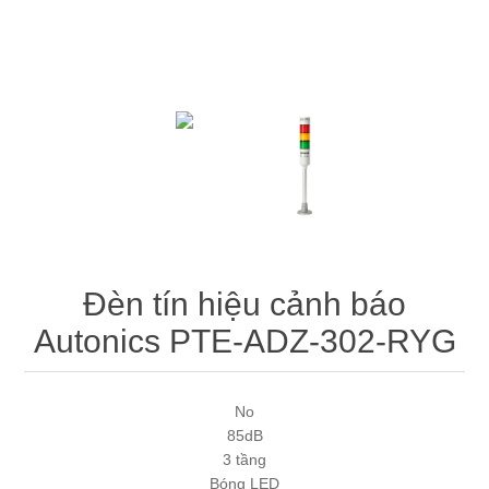
Máy tính công nghiệp
Động cơ servo 2 phase
Quạt thông gió
Động cơ bước 2 phase
Chưa Phân Loại
Phụ Kiện Schneider
Phụ Kiện Siemens
Đèn tín hiệu cảnh báo
Autonics PTE-ADZ-302-RYG
No
85dB
3 tầng
Bóng LED