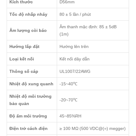
Kích thước
D56mm
Tốc độ nhấp nháy
80 ± 5 lần / phút
Âm thanh mặc định: 85 ± 5dB
Âm lượng còi báo
(1m)
Hướng lắp đặt
Hướng lên trên
Loại kết nối
Kết nối dây dẫn
Thông số cáp
UL1007/22AWG
Nhiệt độ xung quanh
-15~40℃
Nhiệt độ môi trường
-20~70℃
bảo quản
Độ ẩm môi trường
45~85%RH
Điện trở cách điện
≥ 100 MΩ (500 VDC@(=) megger)