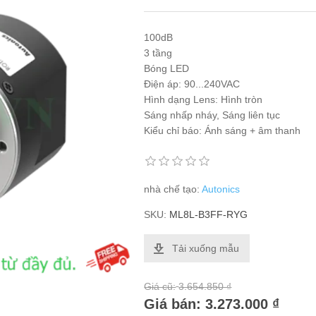
100dB
3 tầng
Bóng LED
Điện áp: 90...240VAC
Hình dạng Lens: Hình tròn
Sáng nhấp nháy, Sáng liên tục
Kiểu chỉ báo: Ánh sáng + âm thanh
nhà chế tạo:
Autonics
SKU:
ML8L-B3FF-RYG
Tải xuống mẫu
Giá cũ:
3.654.850 ₫
Giá bán:
3.273.000 ₫