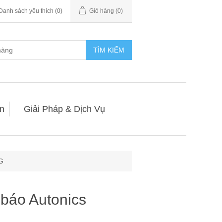
Danh sách yêu thích
(0)
Giỏ hàng
(0)
TÌM KIẾM
n
Giải Pháp & Dịch Vụ
G
 báo Autonics