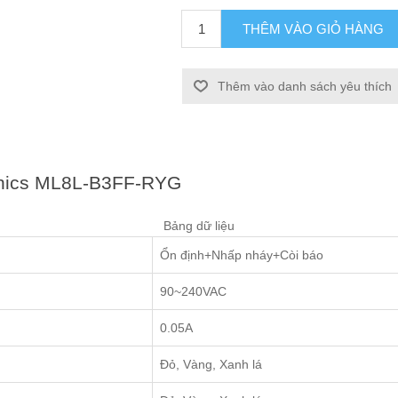
THÊM VÀO GIỎ HÀNG
Thêm vào danh sách yêu thích
tonics ML8L-B3FF-RYG
Bảng dữ liệu
Ổn định+Nhấp nháy+Còi báo
90~240VAC
0.05A
Đỏ, Vàng, Xanh lá