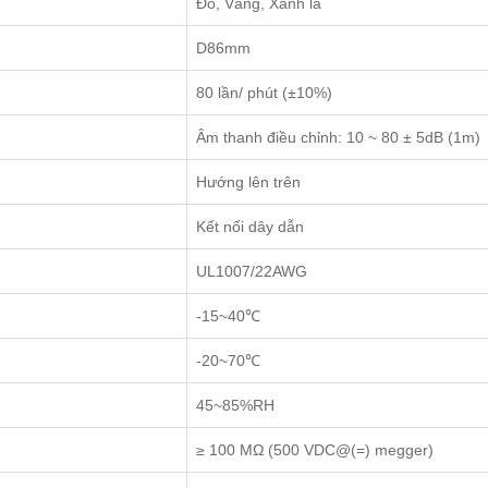
Đỏ, Vàng, Xanh lá
D86mm
80 lần/ phút (±10%)
Âm thanh điều chỉnh: 10 ~ 80 ± 5dB (1m)
Hướng lên trên
Kết nối dây dẫn
UL1007/22AWG
-15~40℃
-20~70℃
45~85%RH
≥ 100 MΩ (500 VDC@(=) megger)