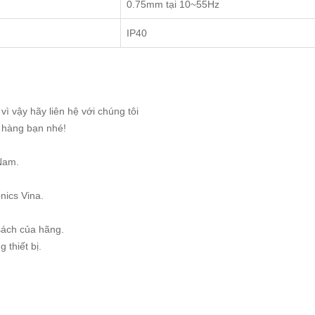
0.75mm tại 10~55Hz
IP40
ì vậy hãy liên hệ với chúng tôi
g hàng bạn nhé!
Nam.
nics Vina.
sách của hãng.
 thiết bị.