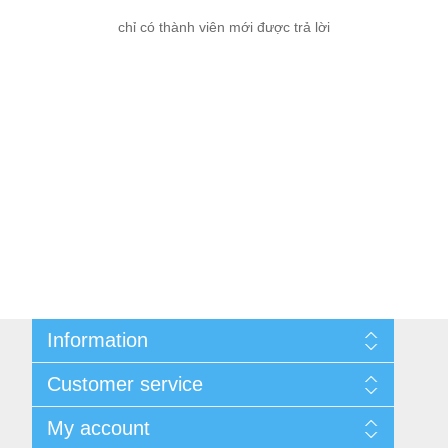
chỉ có thành viên mới được trả lời
Information
Cùng nhau kiếm tiền
Customer service
Thông tin liên hệ
Thương Hiệu
Quy định đổi, trả hàng
My account
Tin Tức
Sản phẩm đã xem