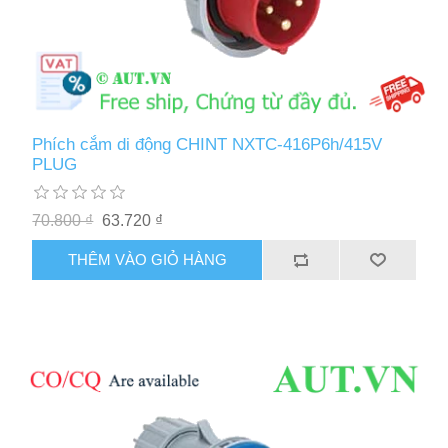
Phích cắm di động CHINT NXTC-416P6h/415V
PLUG
70.800 ₫
63.720 ₫
THÊM VÀO GIỎ HÀNG