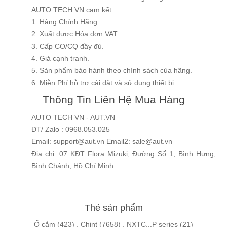
AUTO TECH VN cam kết:
1. Hàng Chính Hãng.
2. Xuất được Hóa đơn VAT.
3. Cấp CO/CQ đầy đủ.
4. Giá cạnh tranh.
5. Sản phẩm bảo hành theo chính sách của hãng.
6. Miễn Phí hỗ trợ cài đặt và sử dụng thiết bị.
Thông Tin Liên Hệ Mua Hàng
AUTO TECH VN - AUT.VN
ĐT/ Zalo : 0968.053.025
Email: support@aut.vn Email2: sale@aut.vn
Địa chỉ: 07 KĐT Flora Mizuki, Đường Số 1, Bình Hưng,
Bình Chánh, Hồ Chí Minh
Thẻ sản phẩm
Ổ cắm
(423)
,
Chint
(7658)
,
NXTC...P series
(21)