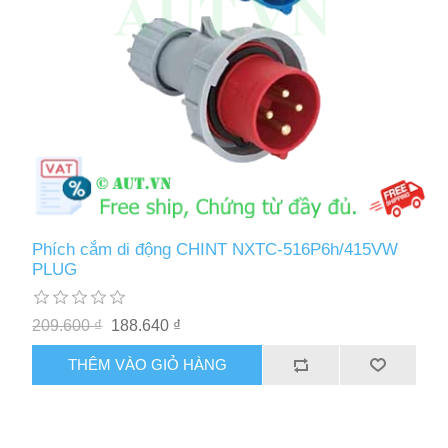
Phích cắm di động CHINT NXTC-516P6h/415VW
PLUG
209.600 ₫
188.640 ₫
THÊM VÀO GIỎ HÀNG