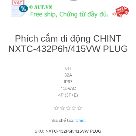
Máy tính công nghiệp
Động cơ servo 2 phase
Quạt thông gió
Động cơ bước 2 phase
Chưa Phân Loại
Phích cắm di động CHINT
Phụ Kiện Schneider
NXTC-432P6h/415VW PLUG
Phụ Kiện Siemens
6H
32A
IP67
415VAC
4P (3P+E)
nhà chế tạo:
Chint
SKU:
NXTC-432P6h/415VW PLUG