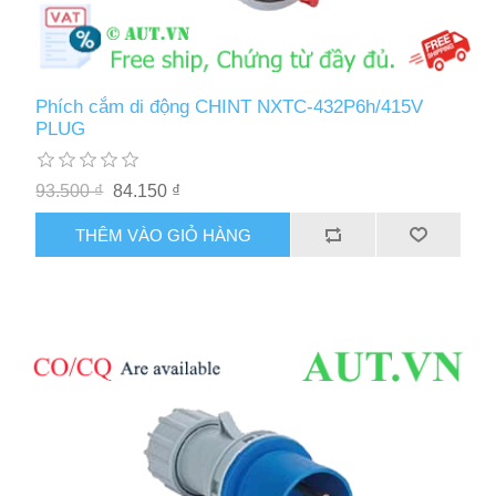
Phích cắm di động CHINT NXTC-432P6h/415V
PLUG
93.500 ₫
84.150 ₫
THÊM VÀO GIỎ HÀNG