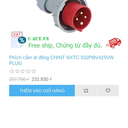
Phích cắm di động CHINT NXTC-532P6h/415VW
PLUG
257.700 ₫
231.930 ₫
THÊM VÀO GIỎ HÀNG