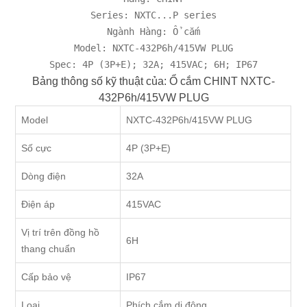
Series: NXTC...P series

Ngành Hàng: Ổ cắm

Model: NXTC-432P6h/415VW PLUG

Spec: 4P (3P+E); 32A; 415VAC; 6H; IP67
Bảng thông số kỹ thuật của: Ổ cắm CHINT NXTC-
432P6h/415VW PLUG
Model
NXTC-432P6h/415VW PLUG
Số cực
4P (3P+E)
Dòng điện
32A
Điện áp
415VAC
Vị trí trên đồng hồ
6H
thang chuẩn
Cấp bảo vệ
IP67
Loại
Phích cắm di động