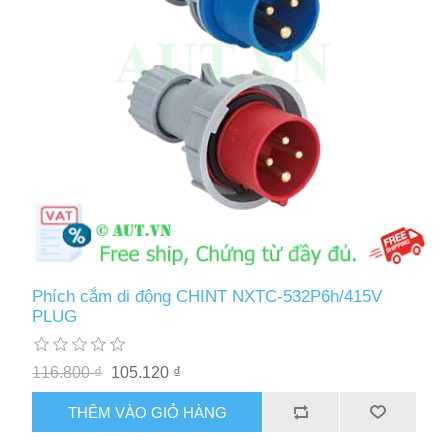
Phích cắm di động CHINT NXTC-532P6h/415V
PLUG
116.800 ₫
105.120 ₫
THÊM VÀO GIỎ HÀNG