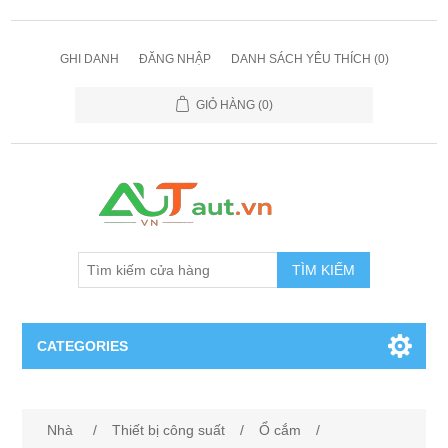
GHI DANH
ĐĂNG NHẬP
DANH SÁCH YÊU THÍCH
(0)
GIỎ HÀNG
(0)
TÌM KIẾM
CATEGORIES
Cảm Biến
Nhà
/
Thiết bị công suất
/
Ổ cắm
/