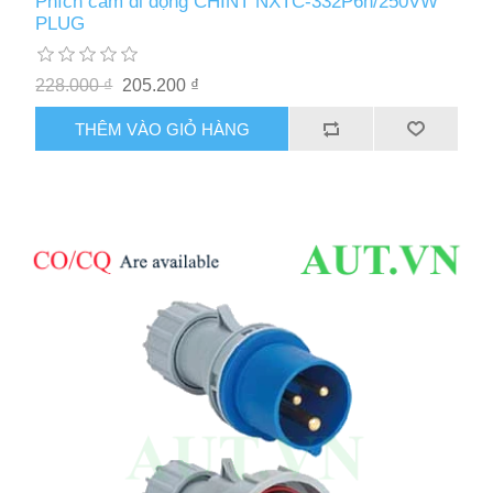
Phích cắm di động CHINT NXTC-332P6h/250VW
PLUG
228.000 ₫
205.200 ₫
THÊM VÀO GIỎ HÀNG