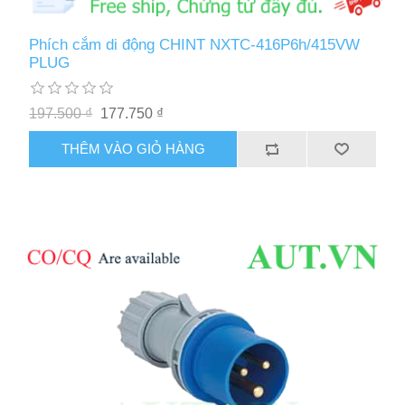
Phích cắm di động CHINT NXTC-416P6h/415VW
PLUG
197.500 ₫
177.750 ₫
THÊM VÀO GIỎ HÀNG