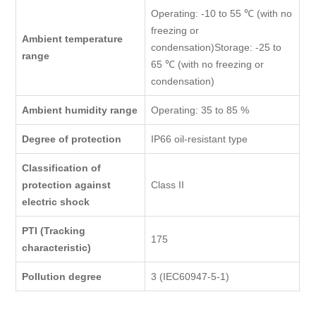
Operating: -10 to 55 ℃ (with no
freezing or
Ambient temperature
condensation)Storage: -25 to
range
65 ℃ (with no freezing or
condensation)
Ambient humidity range
Operating: 35 to 85 %
Degree of protection
IP66 oil-resistant type
Classification of
protection against
Class II
electric shock
PTI (Tracking
175
characteristic)
Pollution degree
3 (IEC60947-5-1)