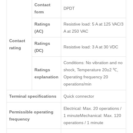
Contact
DPDT
form
Ratings
Resistive load: 5 A at 125 VAC/3
(AC)
A at 250 VAC
Contact
Ratings
Resistive load: 3 A at 30 VDC
rating
(DC)
Conditions: No vibration and no
Ratings
shock, Temperature 20±2 ℃,
explanation
Operating frequency 20
operations/min
Terminal specifications
Quick connector
Electrical: Max. 20 operations /
Permissible operating
1 minuteMechanical: Max. 120
frequency
operations / 1 minute