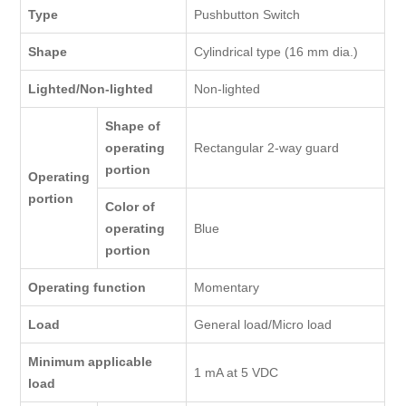
Type
Pushbutton Switch
Shape
Cylindrical type (16 mm dia.)
Lighted/Non-lighted
Non-lighted
Shape of
operating
Rectangular 2-way guard
portion
Operating
portion
Color of
operating
Blue
portion
Operating function
Momentary
Load
General load/Micro load
Minimum applicable
1 mA at 5 VDC
load