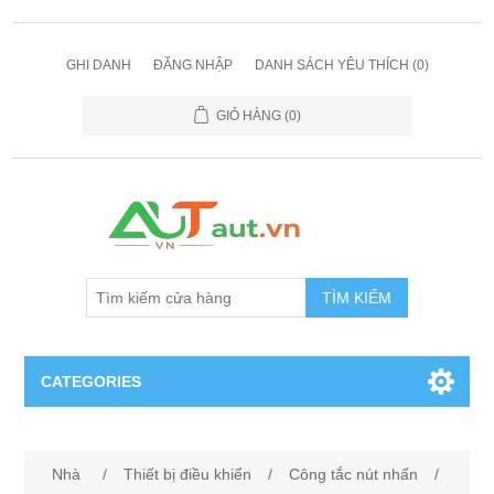
GHI DANH
ĐĂNG NHẬP
DANH SÁCH YÊU THÍCH
(0)
GIỎ HÀNG
(0)
TÌM KIẾM
CATEGORIES
Cảm Biến
Nhà
/
Thiết bị điều khiển
/
Công tắc nút nhấn
/