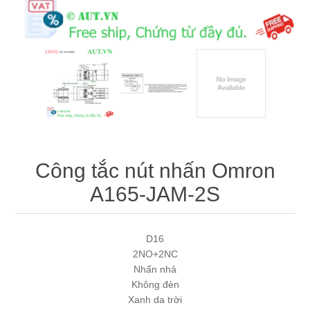
Máy tính công nghiệp
Động cơ servo 2 phase
Quạt thông gió
Động cơ bước 2 phase
Chưa Phân Loại
Phụ Kiện Schneider
Phụ Kiện Siemens
Công tắc nút nhấn Omron
A165-JAM-2S
D16
2NO+2NC
Nhấn nhả
Không đèn
Xanh da trời