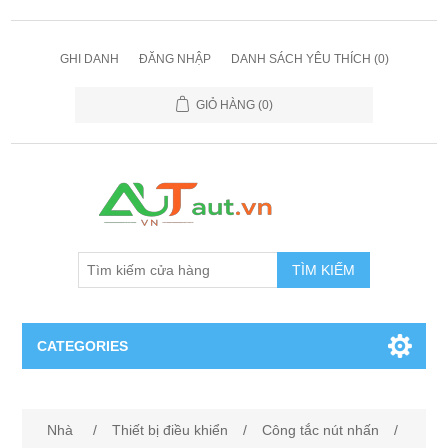
GHI DANH
ĐĂNG NHẬP
DANH SÁCH YÊU THÍCH
(0)
GIỎ HÀNG
(0)
TÌM KIẾM
CATEGORIES
Cảm Biến
Nhà
/
Thiết bị điều khiển
/
Công tắc nút nhấn
/