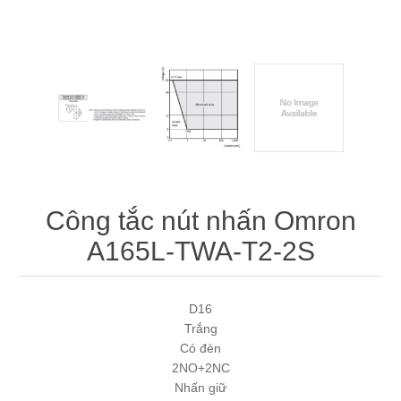
Máy tính công nghiệp
Động cơ servo 2 phase
Quạt thông gió
Động cơ bước 2 phase
Chưa Phân Loại
Phụ Kiện Schneider
Phụ Kiện Siemens
Công tắc nút nhấn Omron
A165L-TWA-T2-2S
D16
Trắng
Có đèn
2NO+2NC
Nhấn giữ