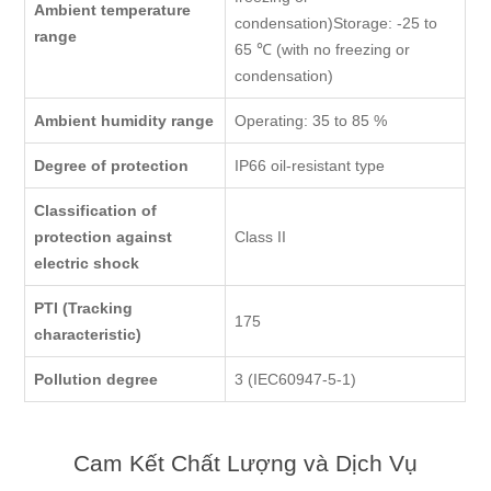
Ambient temperature
condensation)Storage: -25 to
range
65 ℃ (with no freezing or
condensation)
Ambient humidity range
Operating: 35 to 85 %
Degree of protection
IP66 oil-resistant type
Classification of
protection against
Class II
electric shock
PTI (Tracking
175
characteristic)
Pollution degree
3 (IEC60947-5-1)
Cam Kết Chất Lượng và Dịch Vụ