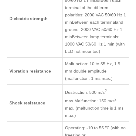
50/60 Hz 1 minBetween each
terminal of the different
polarities: 2000 VAC 50/60 Hz 1
Dielectric strength
minBetween each terminaland
ground: 2000 VAC 50/60 Hz 1
minBetween lamp terminals:
1000 VAC 50/60 Hz 1 min (with
LED not mounted)
Malfunction: 10 to 55 Hz, 1.5
Vibration resistance
mm double amplitude
(malfunction: 1 ms max.)
2
Destruction: 500 m/s
2
max.Malfunction: 150 m/s
Shock resistance
max. (malfunction time is 1 ms
max.)
Operating: -10 to 55 ℃ (with no
freezing or