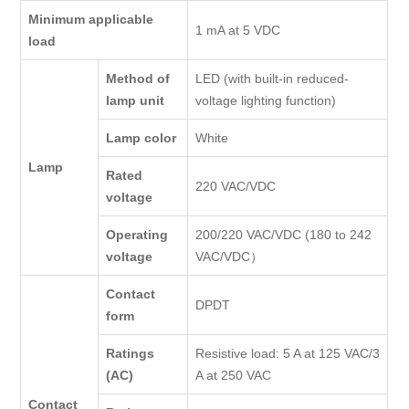
Minimum applicable
1 mA at 5 VDC
load
Method of
LED (with built-in reduced-
lamp unit
voltage lighting function)
Lamp color
White
Lamp
Rated
220 VAC/VDC
voltage
Operating
200/220 VAC/VDC (180 to 242
voltage
VAC/VDC）
Contact
DPDT
form
Ratings
Resistive load: 5 A at 125 VAC/3
(AC)
A at 250 VAC
Contact