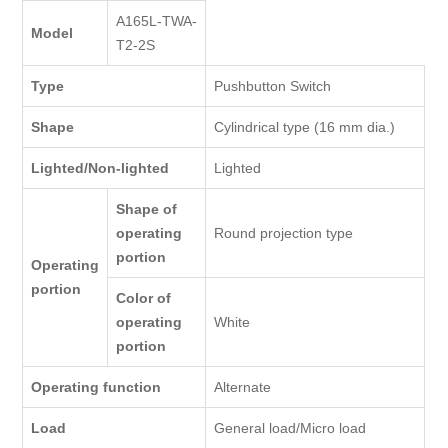
A165L-TWA-
Model
T2-2S
Type
Pushbutton Switch
Shape
Cylindrical type (16 mm dia.)
Lighted/Non-lighted
Lighted
Shape of
operating
Round projection type
portion
Operating
portion
Color of
operating
White
portion
Operating function
Alternate
Load
General load/Micro load