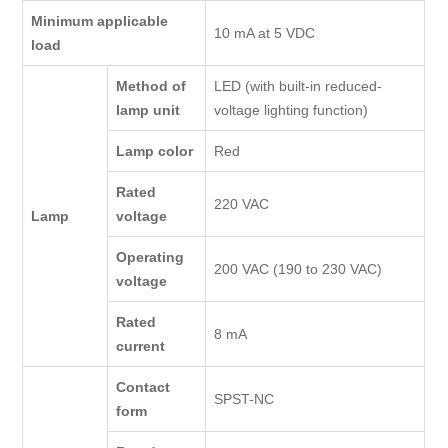
Minimum applicable
10 mA at 5 VDC
load
Method of
LED (with built-in reduced-
lamp unit
voltage lighting function)
Lamp color
Red
Rated
220 VAC
Lamp
voltage
Operating
200 VAC (190 to 230 VAC)
voltage
Rated
8 mA
current
Contact
SPST-NC
form