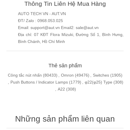
Thông Tin Liên Hệ Mua Hàng
AUTO TECH VN - AUT.VN
ĐT/ Zalo : 0968.053.025
Email: support@aut.vn Email2: sale@aut.vn
Địa chỉ: 07 KĐT Flora Mizuki, Đường Số 1, Bình Hưng,
Bình Chánh, Hồ Chí Minh
Thẻ sản phẩm
Công tắc nút nhấn
(80433)
,
Omron
(49476)
,
Switches
(1905)
,
Push Buttons / Indicator Lamps
(1779)
,
φ22(φ25) Type
(308)
,
A22
(308)
Những sản phẩm liên quan