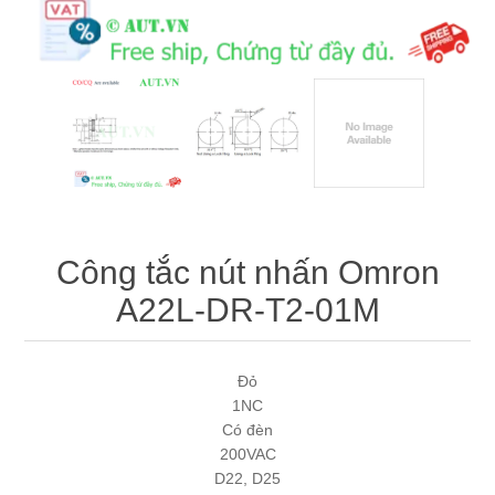
Máy tính công nghiệp
Động cơ servo 2 phase
Quạt thông gió
Động cơ bước 2 phase
Chưa Phân Loại
Phụ Kiện Schneider
Phụ Kiện Siemens
Công tắc nút nhấn Omron
A22L-DR-T2-01M
Đỏ
1NC
Có đèn
200VAC
D22, D25