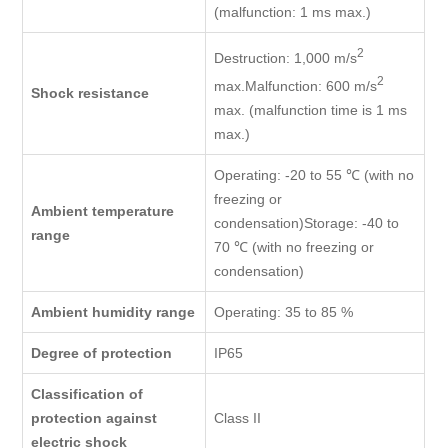
(malfunction: 1 ms max.)
2
Destruction: 1,000 m/s
2
max.Malfunction: 600 m/s
Shock resistance
max. (malfunction time is 1 ms
max.)
Operating: -20 to 55 ℃ (with no
freezing or
Ambient temperature
condensation)Storage: -40 to
range
70 ℃ (with no freezing or
condensation)
Ambient humidity range
Operating: 35 to 85 %
Degree of protection
IP65
Classification of
protection against
Class II
electric shock