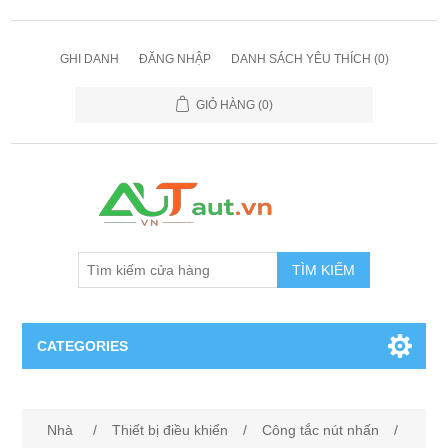
GHI DANH
ĐĂNG NHẬP
DANH SÁCH YÊU THÍCH
(0)
GIỎ HÀNG
(0)
TÌM KIẾM
CATEGORIES
Cảm Biến
Nhà
/
Thiết bị điều khiển
/
Công tắc nút nhấn
/