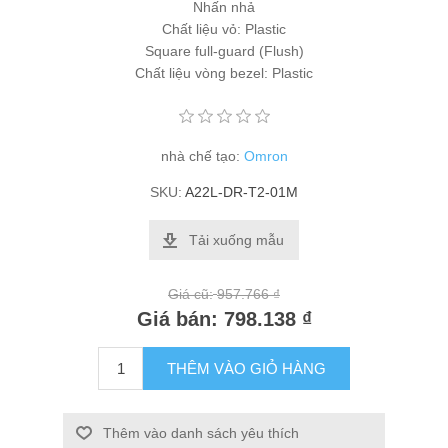
Nhấn nhả
Chất liệu vỏ: Plastic
Square full-guard (Flush)
Chất liệu vòng bezel: Plastic
nhà chế tạo:
Omron
SKU:
A22L-DR-T2-01M
Tải xuống mẫu
Giá cũ:
957.766 ₫
Giá bán:
798.138 ₫
THÊM VÀO GIỎ HÀNG
Thêm vào danh sách yêu thích