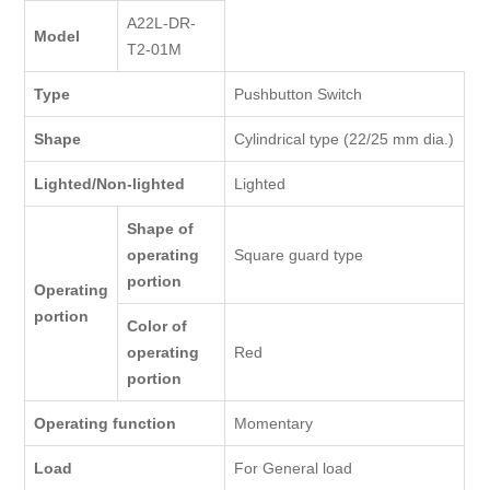
A22L-DR-
Model
T2-01M
Type
Pushbutton Switch
Shape
Cylindrical type (22/25 mm dia.)
Lighted/Non-lighted
Lighted
Shape of
operating
Square guard type
portion
Operating
portion
Color of
operating
Red
portion
Operating function
Momentary
Load
For General load