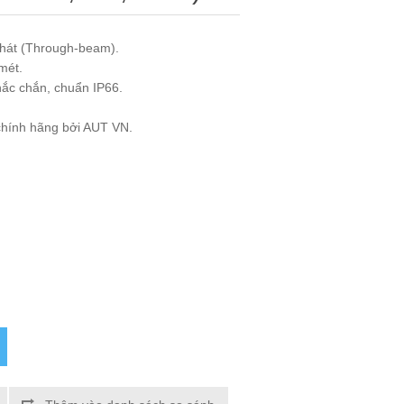
phát (Through-beam).
mét.
hắc chắn, chuẩn IP66.
.
chính hãng bởi AUT VN.