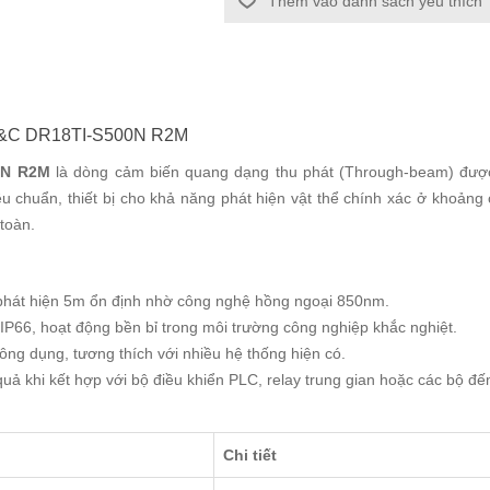
Thêm vào danh sách yêu thích
n F&C DR18TI-S500N R2M
0N R2M
là dòng cảm biến quang dạng thu phát (Through-beam) được
êu chuẩn, thiết bị cho khả năng phát hiện vật thể chính xác ở khoản
toàn.
hát hiện 5m ổn định nhờ công nghệ hồng ngoại 850nm.
IP66, hoạt động bền bỉ trong môi trường công nghiệp khắc nghiệt.
ng dụng, tương thích với nhiều hệ thống hiện có.
uả khi kết hợp với bộ điều khiển PLC, relay trung gian hoặc các bộ đ
Chi tiết