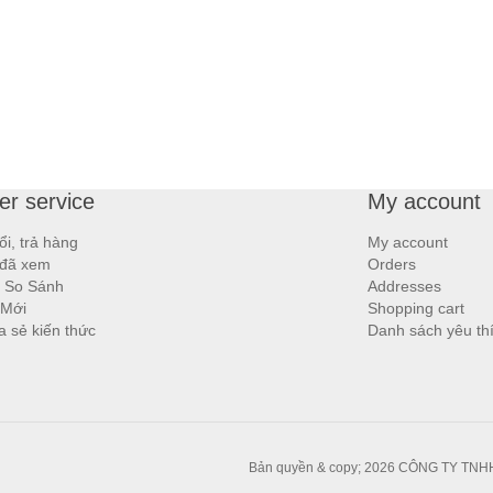
r service
My account
ổi, trả hàng
My account
đã xem
Orders
 So Sánh
Addresses
 Mới
Shopping cart
ia sẻ kiến thức
Danh sách yêu th
Bản quyền & copy; 2026 CÔNG TY TNH