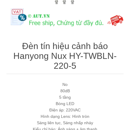
Máy tính công nghiệp
Động cơ servo 2 phase
Quạt thông gió
Động cơ bước 2 phase
Chưa Phân Loại
Phụ Kiện Schneider
Đèn tín hiệu cảnh báo
Hanyong Nux HY-TWBLN-
Phụ Kiện Siemens
220-5
No
80dB
5 tầng
Bóng LED
Điện áp: 220VAC
Hình dạng Lens: Hình tròn
Sáng liên tục, Sáng nhấp nháy
Kiểu chỉ báo: Ánh sáng + âm thanh