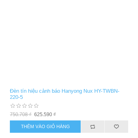
Đèn tín hiệu cảnh báo Hanyong Nux HY-TWBN-
220-5
750.708 ₫
625.590 ₫
THÊM VÀO GIỎ HÀNG