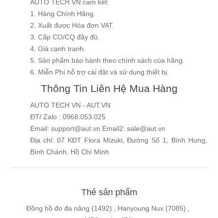
AUTO TECH VN cam kết:
1. Hàng Chính Hãng.
2. Xuất được Hóa đơn VAT.
3. Cấp CO/CQ đầy đủ.
4. Giá cạnh tranh.
5. Sản phẩm bảo hành theo chính sách của hãng.
6. Miễn Phí hỗ trợ cài đặt và sử dụng thiết bị.
Thông Tin Liên Hệ Mua Hàng
AUTO TECH VN - AUT.VN
ĐT/ Zalo : 0968.053.025
Email: support@aut.vn Email2: sale@aut.vn
Địa chỉ: 07 KĐT Flora Mizuki, Đường Số 1, Bình Hưng,
Bình Chánh, Hồ Chí Minh
Thẻ sản phẩm
Đồng hồ đo đa năng
(1492)
,
Hanyoung Nux
(7085)
,