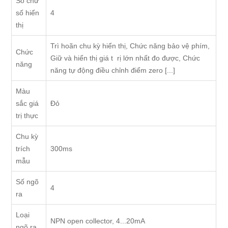
Số chữ
số hiển
4
thị
Trì hoãn chu kỳ hiển thị, Chức năng bảo vệ phím,
Chức
Giữ và hiển thị giá t rị lớn nhất đo được, Chức
năng
năng tự động điều chỉnh điểm zero [...]
Màu
sắc giá
Đỏ
trị thực
Chu kỳ
trích
300ms
mẫu
Số ngõ
4
ra
Loại
NPN open collector, 4...20mA
ngõ ra