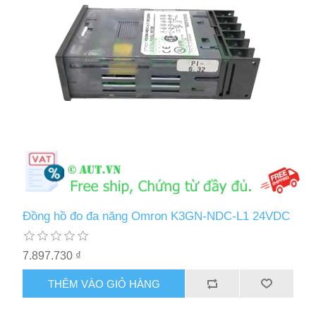
Đồng hồ đo đa năng Omron K3GN-NDC-L1 24VDC
7.897.730 ₫
THÊM VÀO GIỎ HÀNG