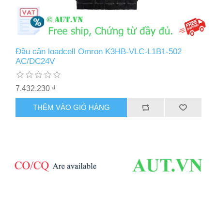
Đầu cân loadcell Omron K3HB-VLC-L1B1-502
AC/DC24V
7.432.230 ₫
THÊM VÀO GIỎ HÀNG