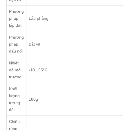
Phương
pháp
Lắp phẳng
lắp đặt
Phương
pháp
Bắt vít
đấu nối
Nhiệt
độ môi
-10...55°C
trường
Khối
lượng
180g
tương
đối
Chiều
rộng