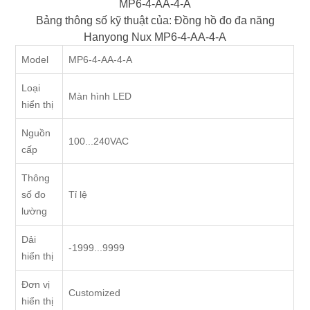
MP6-4-AA-4-A
Bảng thông số kỹ thuật của: Đồng hồ đo đa năng
Hanyong Nux MP6-4-AA-4-A
Model
MP6-4-AA-4-A
Loại
Màn hình LED
hiển thị
Nguồn
100...240VAC
cấp
Thông
số đo
Tỉ lệ
lường
Dải
-1999...9999
hiển thị
Đơn vị
Customized
hiển thị