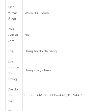
Kích
thước
W68xH31.5mm
lỗ cắt
Phụ
kiện đi
No
kèm
Loại
Đồng hồ đo đa năng
Loại
ngõ vào
Dòng xoay chiều
đo
lường
Dải đo
dòng
0...60mAAC, 0...600mAAC, 0...5AAC
điện