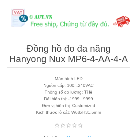
Máy tính công nghiệp
Động cơ servo 2 phase
Quạt thông gió
Động cơ bước 2 phase
Chưa Phân Loại
Phụ Kiện Schneider
Đồng hồ đo đa năng
Hanyong Nux MP6-4-AA-4-A
Phụ Kiện Siemens
Màn hình LED
Nguồn cấp: 100...240VAC
Thông số đo lường: Tỉ lệ
Dải hiển thị: -1999...9999
Đơn vị hiển thị: Customized
Kích thước lỗ cắt: W68xH31.5mm