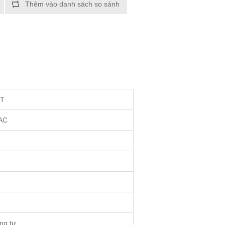
Thêm vào danh sách so sánh
7T
AC
ng tự