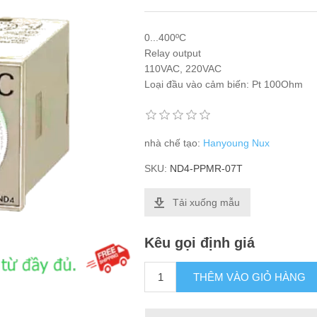
0...400ºC
Relay output
110VAC, 220VAC
Loại đầu vào cảm biến: Pt 100Ohm
nhà chế tạo:
Hanyoung Nux
SKU:
ND4-PPMR-07T
Tải xuống mẫu
Kêu gọi định giá
THÊM VÀO GIỎ HÀNG