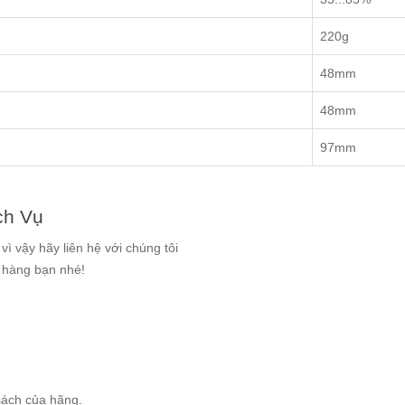
220g
48mm
48mm
97mm
ch Vụ
ì vậy hãy liên hệ với chúng tôi
g hàng bạn nhé!
sách của hãng.