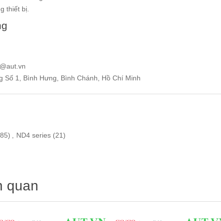
 thiết bị.
ng
e@aut.vn
ng Số 1, Bình Hưng, Bình Chánh, Hồ Chí Minh
85)
,
ND4 series
(21)
n quan