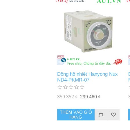
Đồng hồ nhiệt Hanyong Nux
ND4-PKMR-07
359.352 ₫
299.460 ₫
THÊM VÀO GIỎ
HÀNG