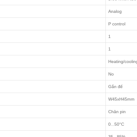
Analog
P control
1
1
Heating/coolin
No
Gắn đế
W45xH45mm
Chân pin
0...50°C
35...85%