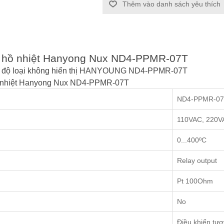
Thêm vào danh sách yêu thích
ồng hồ nhiệt Hanyong Nux ND4-PPMR-07T
iệt độ loại không hiển thị HANYOUNG ND4-PPMR-07T
hồ nhiệt Hanyong Nux ND4-PPMR-07T
ND4-PPMR-0
110VAC, 220V
0...400ºC
Relay output
Pt 100Ohm
No
Điều khiển tươ