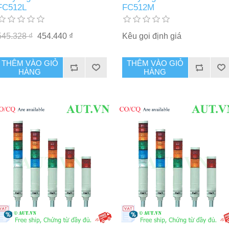
FC512L
FC512M
545.328 ₫
454.440 ₫
Kêu gọi định giá
THÊM VÀO GIỎ
THÊM VÀO GIỎ
HÀNG
HÀNG