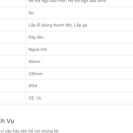
Hỗ trợ ngõ vào PNP, Hỗ trợ ngõ vào NPN
No
Lắp lỗ (dùng thanh đỡ), Lắp gá
Dây liền
Ngoài trời
40mm
195mm
IP54
CE, UL
ch Vụ
ì vậy hãy liên hệ với chúng tôi