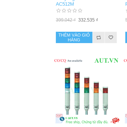
AC512M
399.042 ₫
332.535 ₫
THÊM VÀO GIỎ
HÀNG