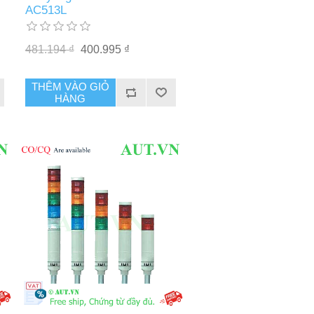
AC513L
481.194 ₫
400.995 ₫
THÊM VÀO GIỎ
HÀNG