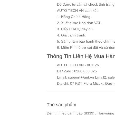
Để được tư vấn và check tình trạn
AUTO TECH VN cam kết:
1. Hàng Chính Hãng.
2. Xuất được Hóa đơn VAT.
3. Cấp CO/CQ đầy đủ.
4. Giá cạnh tranh.
5. Sản phẩm bảo hành theo chính 
6. Miễn Phí hỗ trợ cài đặt và sử dụng
Thông Tin Liên Hệ Mua Hà
AUTO TECH VN - AUT.VN
ĐT/ Zalo : 0968.053.025
Email: support@aut.vn Email2: sal
Địa chỉ: 07 KĐT Flora Mizuki, Đườ
Thẻ sản phẩm
Đèn tín hiệu cảnh báo
(8339)
,
Hanyoung