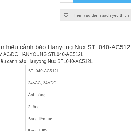
Thêm vào danh sách yêu thích
n tín hiệu cảnh báo Hanyong Nux STL040-AC512
ng 24V AC/DC HANYOUNG STL040-AC512L
n hiệu cảnh báo Hanyong Nux STL040-AC512L
STL040-AC512L
24VAC, 24VDC
Ánh sáng
2 tầng
Sáng liên tục
Bóng LED