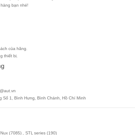
g hàng bạn nhé!
sách của hãng.
 thiết bị.
ng
e@aut.vn
ng Số 1, Bình Hưng, Bình Chánh, Hồ Chí Minh
 Nux
(7085)
,
STL series
(190)