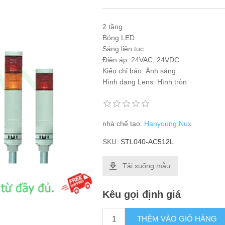
2 tầng
Bóng LED
Sáng liên tục
Điện áp: 24VAC, 24VDC
Kiểu chỉ báo: Ánh sáng
Hình dạng Lens: Hình tròn
nhà chế tạo:
Hanyoung Nux
SKU:
STL040-AC512L
Tải xuống mẫu
Kêu gọi định giá
THÊM VÀO GIỎ HÀNG