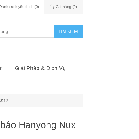
Danh sách yêu thích
(0)
Giỏ hàng
(0)
TÌM KIẾM
n
Giải Pháp & Dịch Vụ
C512L
h báo Hanyong Nux