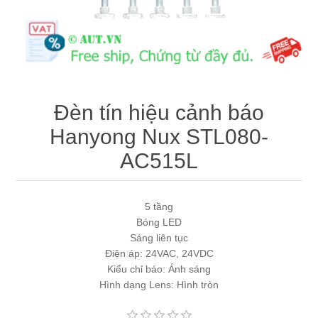
Máy tính công nghiệp
Động cơ servo 2 phase
Quạt thông gió
Động cơ bước 2 phase
Chưa Phân Loại
Phụ Kiện Schneider
Đèn tín hiệu cảnh báo
Hanyong Nux STL080-
Phụ Kiện Siemens
AC515L
5 tầng
Bóng LED
Sáng liên tục
Điện áp: 24VAC, 24VDC
Kiểu chỉ báo: Ánh sáng
Hình dạng Lens: Hình tròn