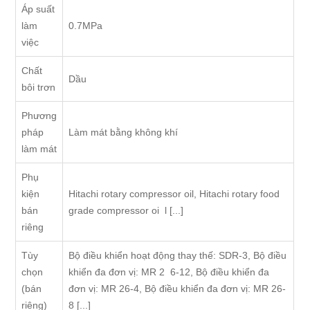
Áp suất
làm
0.7MPa
việc
Chất
Dầu
bôi trơn
Phương
pháp
Làm mát bằng không khí
làm mát
Phụ
kiện
Hitachi rotary compressor oil, Hitachi rotary food
bán
grade compressor oi l [...]
riêng
Tùy
Bộ điều khiển hoạt động thay thế: SDR-3, Bộ điều
chọn
khiển đa đơn vị: MR 2 6-12, Bộ điều khiển đa
(bán
đơn vị: MR 26-4, Bộ điều khiển đa đơn vị: MR 26-
riêng)
8 [...]