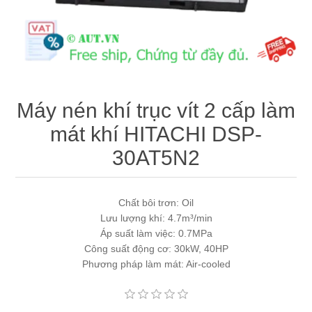
Máy tính công nghiệp
Động cơ servo 2 phase
Quạt thông gió
Động cơ bước 2 phase
Chưa Phân Loại
Phụ Kiện Schneider
Máy nén khí trục vít 2 cấp làm
mát khí HITACHI DSP-
Phụ Kiện Siemens
30AT5N2
Chất bôi trơn: Oil
Lưu lượng khí: 4.7m³/min
Áp suất làm việc: 0.7MPa
Công suất động cơ: 30kW, 40HP
Phương pháp làm mát: Air-cooled