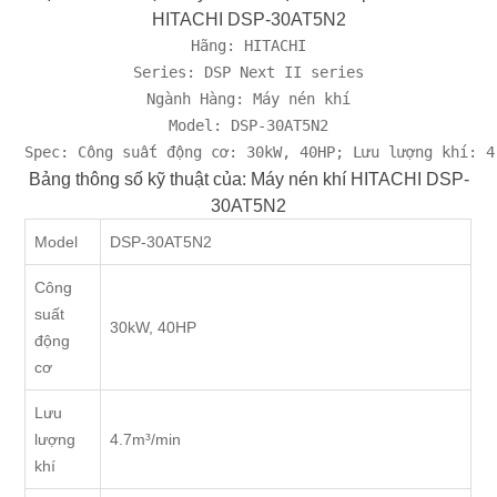
HITACHI DSP-30AT5N2
Hãng: HITACHI

Series: DSP Next II series

Ngành Hàng: Máy nén khí

Model: DSP-30AT5N2

Spec: Công suất động cơ: 30kW, 40HP; Lưu lượng khí: 4
Bảng thông số kỹ thuật của: Máy nén khí HITACHI DSP-
30AT5N2
Model
DSP-30AT5N2
Công
suất
30kW, 40HP
động
cơ
Lưu
lượng
4.7m³/min
khí