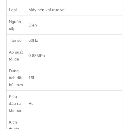
Loại
Máy nén khí trục vít
Nguồn
Điện
cấp
Tần số
50Hz
Áp suất
0.88MPa
tối đa
Dung
tích dầu
15l
bôi trơn
Kiểu
đẩu ra
Rc
khí nén
Kích