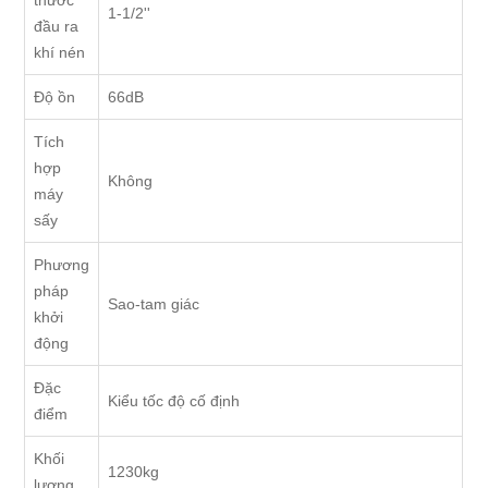
thước
1-1/2''
đầu ra
khí nén
Độ ồn
66dB
Tích
hợp
Không
máy
sấy
Phương
pháp
Sao-tam giác
khởi
động
Đặc
Kiểu tốc độ cố định
điểm
Khối
1230kg
lượng