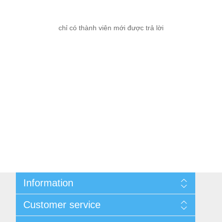
chỉ có thành viên mới được trả lời
Information
Cùng nhau kiếm tiền
Customer service
Thông tin liên hệ
Thương Hiệu
Quy định đổi, trả hàng