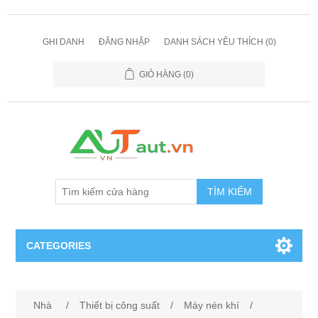
GHI DANH
ĐĂNG NHẬP
DANH SÁCH YÊU THÍCH
(0)
GIỎ HÀNG
(0)
TÌM KIẾM
CATEGORIES
Cảm Biến
Nhà
/
Thiết bị công suất
/
Máy nén khí
/