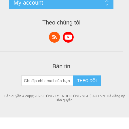
My account
Tin Tức
Sản phẩm đã xem
Danh Sách So Sánh
My account
Sản Phẩm Mới
Orders
Theo chúng tôi
Bài viết chia sẻ kiến thức
Addresses
Shopping cart
Danh sách yêu thích
Bản tin
THEO DÕI
Bản quyền & copy; 2026 CÔNG TY TNHH CÔNG NGHỆ AUT VN. Đã đăng ký
Bản quyền.