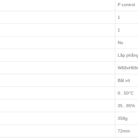
P control
1
1
No
Lắp phẳn
W68xH6
Bắt vít
0...50°C
35...85%
358g
72mm