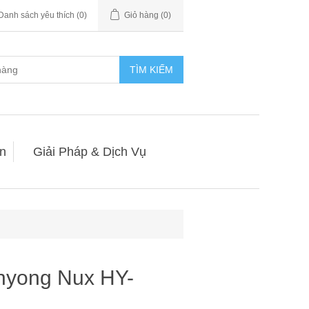
Danh sách yêu thích
(0)
Giỏ hàng
(0)
TÌM KIẾM
n
Giải Pháp & Dịch Vụ
nyong Nux HY-