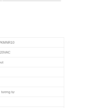
-PKMNR10
220VAC
put
n tương tự