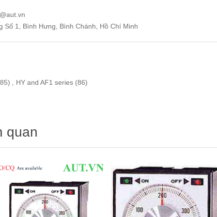
e@aut.vn
ng Số 1, Bình Hưng, Bình Chánh, Hồ Chí Minh
85)
,
HY and AF1 series
(86)
n quan