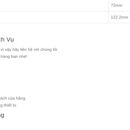
72mm
122.2mm
ch Vụ
ì vậy hãy liên hệ với chúng tôi
g hàng bạn nhé!
sách của hãng.
 thiết bị.
ng