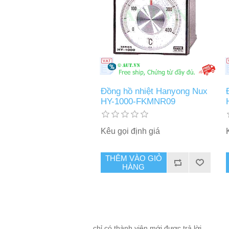
Đồng hồ nhiệt Hanyong Nux
HY-1000-FKMNR09
Kêu gọi định giá
THÊM VÀO GIỎ
HÀNG
chỉ có thành viên mới được trả lời