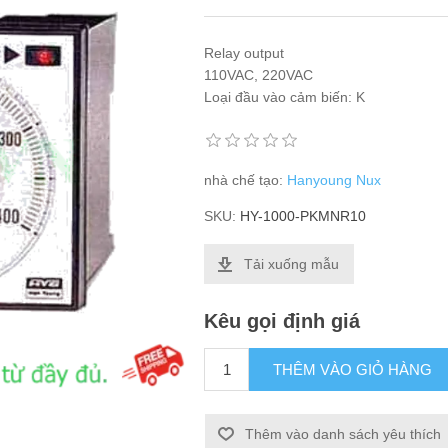
Relay output
110VAC, 220VAC
Loại đầu vào cảm biến: K
nhà chế tạo:
Hanyoung Nux
SKU:
HY-1000-PKMNR10
Tải xuống mẫu
Kêu gọi định giá
THÊM VÀO GIỎ HÀNG
Thêm vào danh sách yêu thích