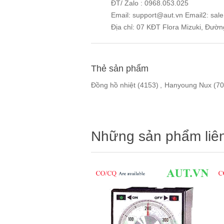
ĐT/ Zalo : 0968.053.025
Email: support@aut.vn Email2: sal
Địa chỉ: 07 KĐT Flora Mizuki, Đườ
Thẻ sản phẩm
Đồng hồ nhiệt
(4153)
,
Hanyoung Nux
(70
Những sản phẩm liê