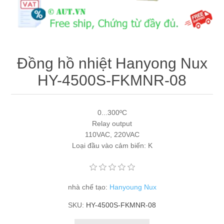
Máy tính công nghiệp
Động cơ servo 2 phase
Quạt thông gió
Động cơ bước 2 phase
Chưa Phân Loại
Đồng hồ nhiệt Hanyong Nux
Phụ Kiện Schneider
HY-4500S-FKMNR-08
Phụ Kiện Siemens
0...300ºC
Relay output
110VAC, 220VAC
Loại đầu vào cảm biến: K
nhà chế tạo:
Hanyoung Nux
SKU:
HY-4500S-FKMNR-08