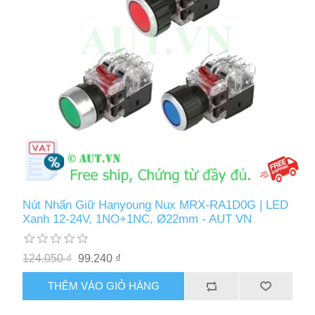
Nút Nhấn Giữ Hanyoung Nux MRX-RA1D0G | LED
Xanh 12-24V, 1NO+1NC, Ø22mm - AUT VN
124.050 ₫
99.240 ₫
THÊM VÀO GIỎ HÀNG