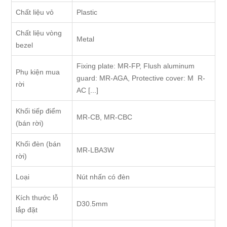
Chất liệu vỏ
Plastic
Chất liệu vòng
Metal
bezel
Fixing plate: MR-FP, Flush aluminum
Phụ kiện mua
guard: MR-AGA, Protective cover: M R-
rời
AC [...]
Khối tiếp điểm
MR-CB, MR-CBC
(bán rời)
Khối đèn (bán
MR-LBA3W
rời)
Loại
Nút nhấn có đèn
Kích thước lỗ
D30.5mm
lắp đặt