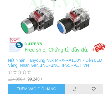
Nút Nhấn Hanyoung Nux MRX-RA1D0Y - Đèn LED
Vàng, Nhấn Giữ, 1NO+1NC, IP65 - AUT VN
124.050 ₫
99.240 ₫
THÊM VÀO GIỎ HÀNG