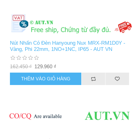
Nút Nhấn Có Đèn Hanyoung Nux MRX-RM1D0Y -
Vàng, Phi 22mm, 1NO+1NC, IP65 - AUT VN
162.450 ₫
129.960 ₫
THÊM VÀO GIỎ HÀNG