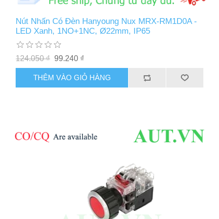
Nút Nhấn Có Đèn Hanyoung Nux MRX-RM1D0A -
LED Xanh, 1NO+1NC, Ø22mm, IP65
124.050 ₫
99.240 ₫
THÊM VÀO GIỎ HÀNG