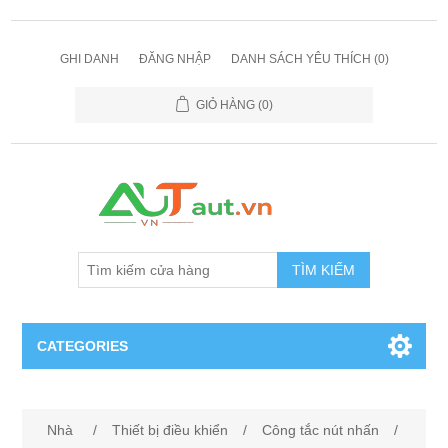
GHI DANH
ĐĂNG NHẬP
DANH SÁCH YÊU THÍCH
(0)
GIỎ HÀNG
(0)
TÌM KIẾM
CATEGORIES
Cảm Biến
Nhà
/
Thiết bị điều khiển
/
Công tắc nút nhấn
/