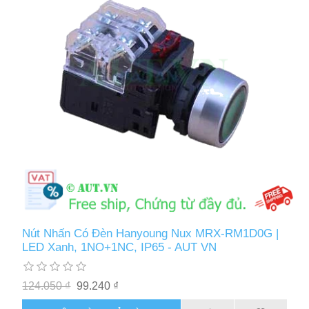
Nút Nhấn Có Đèn Hanyoung Nux MRX-RM1D0G |
LED Xanh, 1NO+1NC, IP65 - AUT VN
124.050 ₫
99.240 ₫