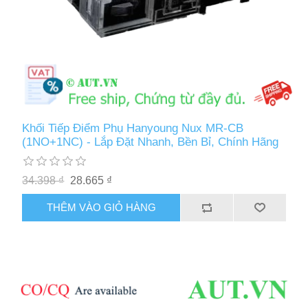
Khối Tiếp Điểm Phụ Hanyoung Nux MR-CB
(1NO+1NC) - Lắp Đặt Nhanh, Bền Bỉ, Chính Hãng
34.398 ₫
28.665 ₫
THÊM VÀO GIỎ HÀNG