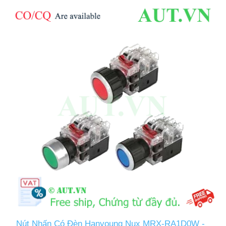
Nút Nhấn Có Đèn Hanyoung Nux MRX-RA1D0W -