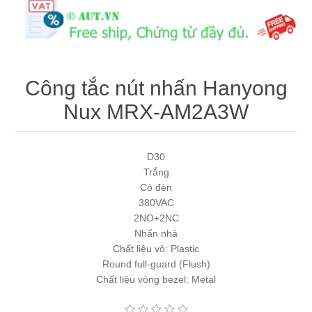
Máy tính công nghiệp
Động cơ servo 2 phase
Quạt thông gió
Động cơ bước 2 phase
Chưa Phân Loại
Công tắc nút nhấn Hanyong
Phụ Kiện Schneider
Nux MRX-AM2A3W
Phụ Kiện Siemens
D30
Trắng
Có đèn
380VAC
2NO+2NC
Nhấn nhả
Chất liệu vỏ: Plastic
Round full-guard (Flush)
Chất liệu vòng bezel: Metal