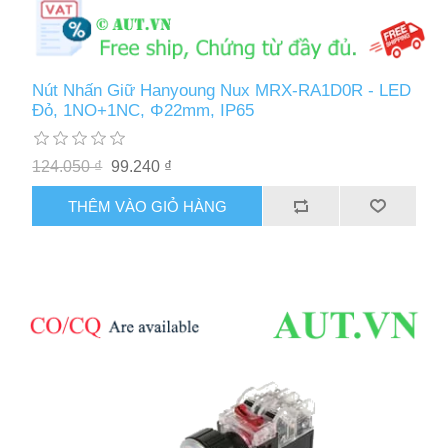
Nút Nhấn Giữ Hanyoung Nux MRX-RA1D0R - LED
Đỏ, 1NO+1NC, Φ22mm, IP65
124.050 ₫
99.240 ₫
THÊM VÀO GIỎ HÀNG