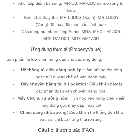
Khối tiếp điểm bổ sung: MR-CB, MR-CBC để mở rộng tín
hiệu.
Khối LED thay thế: MR-LBD0G (Xanh), MR-LBD0Y
(Vàng) để thay đổi màu sắc cảnh báo.
Các dòng nút nhấn cùng Series MRX:
MRX-TM1A0R
,
MRX-RA1D0R
,
MRX-NM1A0R
.
Ứng dụng thực tế (PropertyValue)
Sản phẩm là lựa chọn hàng đầu cho các ứng dụng:
Hệ thống tủ điện công nghiệp:
Làm nút nguồn tổng
hoặc nút duy trì chế độ vận hành máy.
Dây chuyền băng tải & Logistics:
Điều khiển bật/tắt
các phân đoạn vận chuyển hàng hóa.
Máy CNC & Tự động hóa:
Tích hợp vào bảng điều khiển
máy đóng gói, máy dập, máy cắt.
Chiếu sáng nhà xưởng:
Điều khiển hệ thống đèn khu
vực với chỉ báo trạng thái rõ ràng.
Câu hỏi thường gặp (FAQ)