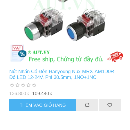
Nút Nhấn Có Đèn Hanyoung Nux MRX-AM1D0R -
Đỏ LED 12-24V, Phi 30.5mm, 1NO+1NC
136.800 ₫
109.440 ₫
THÊM VÀO GIỎ HÀNG