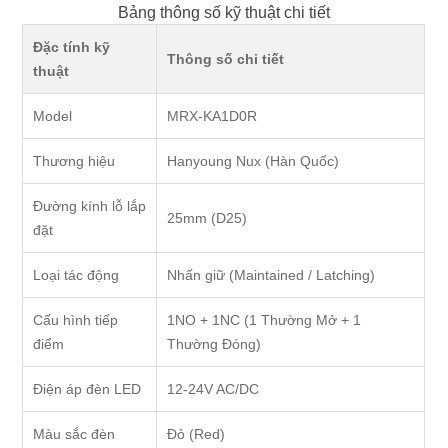
Bảng thông số kỹ thuật chi tiết
Đặc tính kỹ
Thông số chi tiết
thuật
Model
MRX-KA1D0R
Thương hiệu
Hanyoung Nux (Hàn Quốc)
Đường kính lỗ lắp
25mm (D25)
đặt
Loại tác động
Nhấn giữ (Maintained / Latching)
Cấu hình tiếp
1NO + 1NC (1 Thường Mở + 1
điểm
Thường Đóng)
Điện áp đèn LED
12-24V AC/DC
Màu sắc đèn
Đỏ (Red)