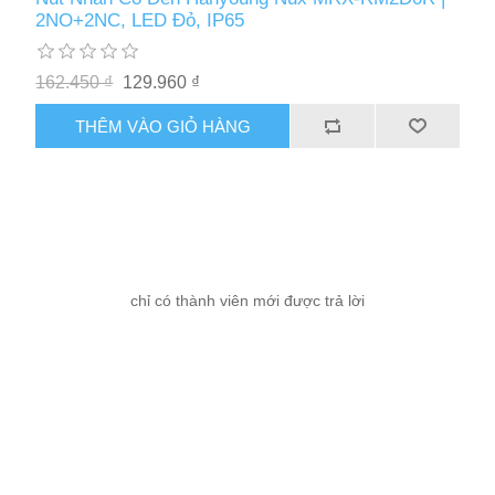
2NO+2NC, LED Đỏ, IP65
162.450 ₫
129.960 ₫
THÊM VÀO GIỎ HÀNG
chỉ có thành viên mới được trả lời