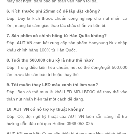
máy đột ngột, đảm bảo an toàn vận hành tối đa.
6. Kích thước phi 25mm có dễ lắp đặt không?
Đáp: Đây là kích thước chuẩn công nghiệp cho nút nhấn cỡ
lớn, mang lại cảm giác thao tác chắc chắn và bền bỉ.
7. Sản phẩm có chính hãng từ Hàn Quốc không?
Đáp:
AUT VN
cam kết cung cấp sản phẩm Hanyoung Nux nhập
khẩu chính hãng 100% từ Hàn Quốc.
8. Tuổi thọ 500,000 chu kỳ là như thế nào?
Đáp: Trong điều kiện tiêu chuẩn, nút có thể đóng/ngắt 500,000
lần trước khi cần bảo trì hoặc thay thế.
9. Tôi muốn thay LED màu xanh thì làm sao?
Đáp: Bạn có thể mua lẻ khối LED MR-LBD0G để thay thế vào
thân nút nhấn hiện tại một cách dễ dàng.
10. AUT VN có hỗ trợ kỹ thuật không?
Đáp: Có, đội ngũ kỹ thuật của AUT VN luôn sẵn sàng hỗ trợ
hướng dẫn đấu nối qua Hotline 0968.053.025.
AUT VN cam kết:
Cung cấp thiết bị Hanyoung Nux chính hãng,