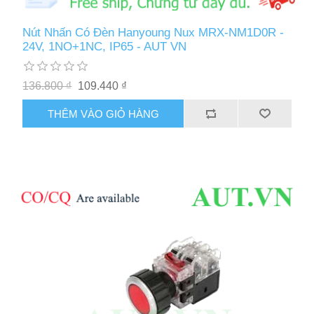
Nút Nhấn Có Đèn Hanyoung Nux MRX-NM1D0R -
24V, 1NO+1NC, IP65 - AUT VN
136.800 ₫
109.440 ₫
THÊM VÀO GIỎ HÀNG