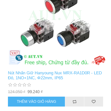
Nút Nhấn Giữ Hanyoung Nux MRX-RA1D0R - LED
Đỏ, 1NO+1NC, Φ22mm, IP65
124.050 ₫
99.240 ₫
THÊM VÀO GIỎ HÀNG