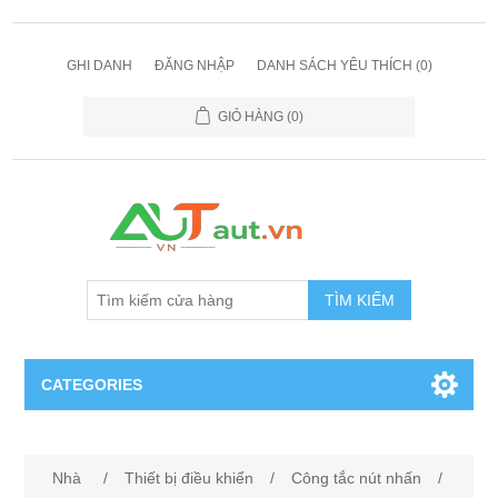
GHI DANH
ĐĂNG NHẬP
DANH SÁCH YÊU THÍCH
(0)
GIỎ HÀNG
(0)
TÌM KIẾM
CATEGORIES
Cảm Biến
Nhà
/
Thiết bị điều khiển
/
Công tắc nút nhấn
/