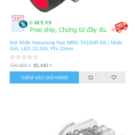
Nút Nhấn Hanyoung Nux MRX-TA1D0R Đỏ | Nhấn
Giữ, LED 12-24V, Phi 22mm
106.800 ₫
85.440 ₫
THÊM VÀO GIỎ HÀNG