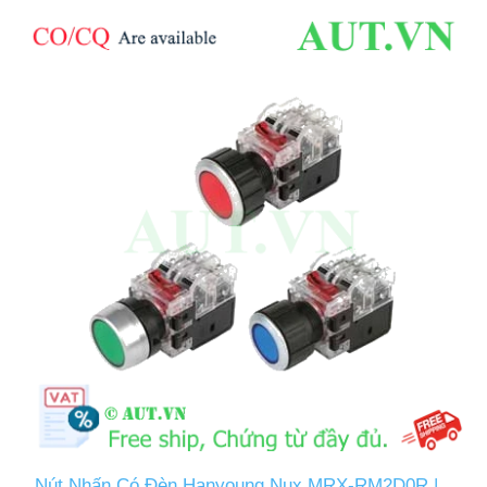
Nút Nhấn Có Đèn Hanyoung Nux MRX-RM2D0R |