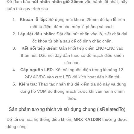
Để đảm bảo
nút nhấn nhấn giữ 25mm
vận hành tốt nhất, hãy
tuân thủ quy trình sau:
Khoan lỗ lắp:
Sử dụng mũi khoan 25mm để tạo lỗ trên
mặt tủ điện, đảm bảo mép lỗ phẳng và sạch.
Lắp đặt đầu nhấn:
Đặt đầu nút nhấn vào lỗ, siết chặt đai
ốc khóa từ phía sau để cố định chắc chắn.
Kết nối tiếp điểm:
Gắn khối tiếp điểm 1NO+1NC vào
thân nút. Đấu nối dây dẫn theo sơ đồ mạch điều khiển
của bạn.
Cấp nguồn LED:
Kết nối nguồn điện trong khoảng 12-
24V AC/DC vào cực LED để kích hoạt đèn hiển thị.
Kiểm tra:
Thao tác nhấn thử để kiểm tra độ nảy và dùng
đồng hồ VOM đo thông mạch trước khi vận hành chính
thức.
Sản phẩm tương thích và sử dụng chung (isRelatedTo)
Để tối ưu hóa hệ thống điều khiển,
MRX-KA1D0R
thường được
dùng cùng: