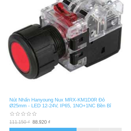
Nút Nhấn Hanyoung Nux MRX-KM1D0R Đỏ
Ø25mm - LED 12-24V, IP65, 1NO+1NC Bền Bỉ
111.150 ₫
88.920 ₫