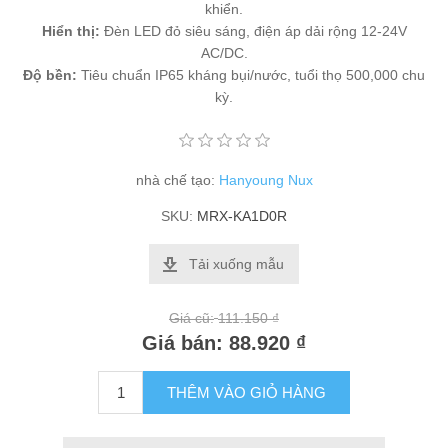
khiển.
Hiển thị:
Đèn LED đỏ siêu sáng, điện áp dải rộng 12-24V
AC/DC.
Độ bền:
Tiêu chuẩn IP65 kháng bụi/nước, tuổi thọ 500,000 chu
kỳ.
nhà chế tạo:
Hanyoung Nux
SKU:
MRX-KA1D0R
Tải xuống mẫu
Giá cũ:
111.150 ₫
Giá bán:
88.920 ₫
THÊM VÀO GIỎ HÀNG