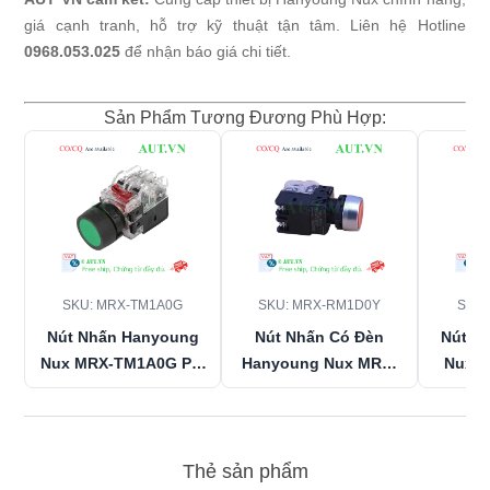
giá cạnh tranh, hỗ trợ kỹ thuật tận tâm. Liên hệ Hotline
0968.053.025
để nhận báo giá chi tiết.
Sản Phẩm Tương Đương Phù Hợp:
SKU:
MRX-TM1A0G
SKU:
MRX-RM1D0Y
SKU
Nút Nhấn Hanyoung
Nút Nhấn Có Đèn
Nút N
Nux
MRX-TM1A0G
Phi
Hanyoung Nux
MRX-
Nux
M
22 - LED Xanh,
RM1D0Y
- Vàng, D22,
Nhấn 
1NO+1NC, IP65 Chính
1NO+1NC, IP65 Chính
Đỏ, IP6
Hãng AUT VN
Hãng AUT VN
Thẻ sản phẩm