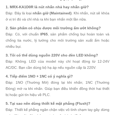
1. MRX-KA1D0R là nút nhấn nhả hay nhấn giữ?
Đáp: Đây là loại
nhấn giữ (Maintained)
. Khi nhấn, nút sẽ khóa
ở vị trí đó và chỉ nhả ra khi bạn nhấn một lần nữa.
2. Sản phẩm có chịu được môi trường ẩm ướt không?
Đáp: Có, với chuẩn
IP65
, sản phẩm chống bụi hoàn toàn và
chống tia nước, lý tưởng cho môi trường sản xuất ẩm hoặc
nhiều bụi.
3. Tôi có thể dùng nguồn 220V cho đèn LED không?
Đáp: Không. LED của model này chỉ hoạt động từ 12-24V
AC/DC. Bạn cần dùng bộ hạ áp nếu nguồn cấp là 220V.
4. Tiếp điểm 1NO + 1NC có ý nghĩa gì?
Đáp: 1NO (Thường Mở) đóng lại khi nhấn; 1NC (Thường
Đóng) mở ra khi nhấn. Giúp bạn điều khiển đồng thời hai thiết
bị hoặc gửi tín hiệu về PLC.
5. Tại sao nên dùng thiết kế mặt phẳng (Flush)?
Đáp: Thiết kế phẳng ngăn chặn việc vô tình chạm tay gây dừng