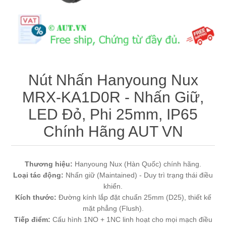
Máy tính công nghiệp
Động cơ servo 2 phase
Quạt thông gió
Động cơ bước 2 phase
Chưa Phân Loại
Phụ Kiện Schneider
Nút Nhấn Hanyoung Nux
MRX-KA1D0R - Nhấn Giữ,
Phụ Kiện Siemens
LED Đỏ, Phi 25mm, IP65
Chính Hãng AUT VN
Thương hiệu:
Hanyoung Nux (Hàn Quốc) chính hãng.
Loại tác động:
Nhấn giữ (Maintained) - Duy trì trạng thái điều
khiển.
Kích thước:
Đường kính lắp đặt chuẩn 25mm (D25), thiết kế
mặt phẳng (Flush).
Tiếp điểm:
Cấu hình 1NO + 1NC linh hoạt cho mọi mạch điều