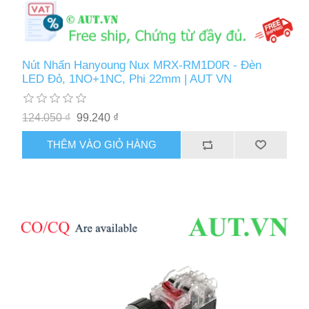
Nút Nhấn Hanyoung Nux MRX-RM1D0R - Đèn
LED Đỏ, 1NO+1NC, Phi 22mm | AUT VN
124.050 ₫
99.240 ₫
THÊM VÀO GIỎ HÀNG