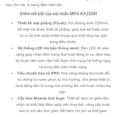
hảo cho các tủ bảng điện hiện đại.
Điểm nổi bật của nút nhấn MRX-KA1D0R
Thiết kế mặt phẳng (Flush):
Với đường kính D25mm,
bề mặt nút được thiết kế phẳng, giúp loại bỏ hoàn toàn
rủi ro vô tình nhấn nhầm trong quá trình thao tác gần
bảng điều khiển.
Hệ thống LED chỉ báo thông minh:
Đèn LED đỏ siêu
sáng giúp nhận diện trạng thái hoạt động từ xa, đảm bảo
kỹ thuật viên luôn nắm bắt được tình trạng hệ thống ngay
cả trong điều kiện thiếu sáng.
Tiêu chuẩn bảo vệ IP65:
Khả năng kháng bụi tuyệt đối
và chống tia nước phun từ mọi hướng, cho phép thiết bị
hoạt động bền bỉ trong môi trường ẩm ướt hoặc nhiều bụi
bẩn.
Cấu trúc Module linh hoạt:
Thiết kế tách rời giữa đầu
nhấn và khối tiếp điểm giúp việc thay thế, nâng cấp hoặc
bảo trì trở nên đơn giản, tiết kiệm chi phí và thời gian.