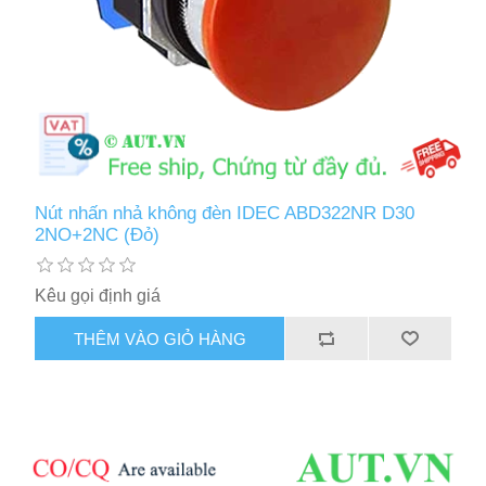
Nút nhấn nhả không đèn IDEC ABD322NR D30
2NO+2NC (Đỏ)
Kêu gọi định giá
THÊM VÀO GIỎ HÀNG