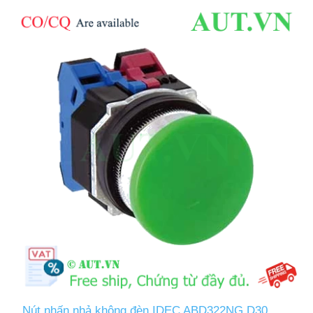
Nút nhấn nhả không đèn IDEC ABD322NG D30