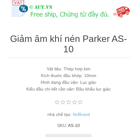
Máy tính công nghiệp
Động cơ servo 2 phase
Quạt thông gió
Động cơ bước 2 phase
Chưa Phân Loại
Giảm âm khí nén Parker AS-
Phụ Kiện Schneider
10
Phụ Kiện Siemens
Vật liệu: Thép hợp kim
Kích thước đầu khớp: 10mm
Hình dạng đầu vặn: Lục giác
Kiểu đầu chi tiết cần vặn: Đầu khẩu lục giác
nhà chế tạo:
NoBrand
SKU:
AS-10