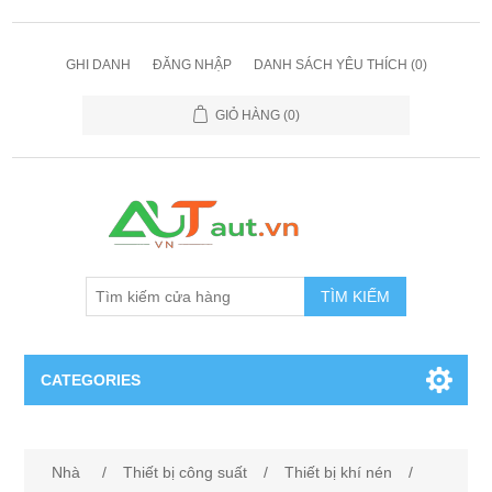
GHI DANH
ĐĂNG NHẬP
DANH SÁCH YÊU THÍCH
(0)
GIỎ HÀNG
(0)
TÌM KIẾM
CATEGORIES
Cảm Biến
Nhà
/
Thiết bị công suất
/
Thiết bị khí nén
/