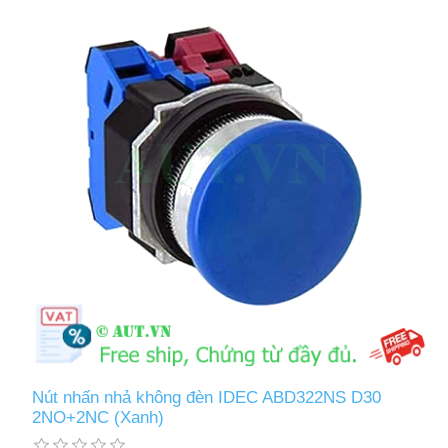
Nút nhấn nhả không đèn IDEC ABD322NS D30
2NO+2NC (Xanh)