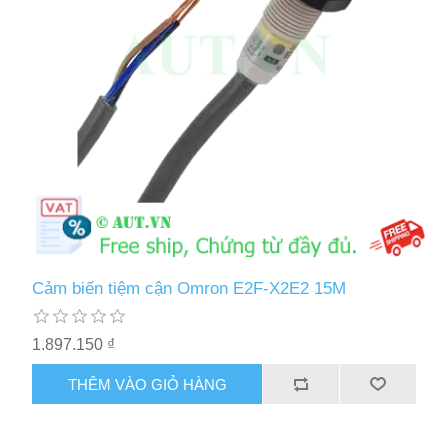
Cảm biến tiệm cận Omron E2F-X2E2 15M
1.897.150 ₫
THÊM VÀO GIỎ HÀNG