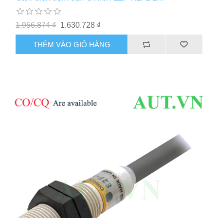
1.956.874 ₫
1.630.728 ₫
THÊM VÀO GIỎ HÀNG