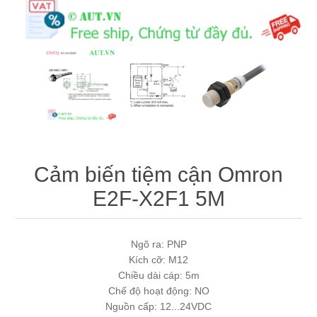
Máy tính công nghiệp
Động cơ servo 2 phase
Quạt thông gió
Động cơ bước 2 phase
Chưa Phân Loại
Phụ Kiện Schneider
Phụ Kiện Siemens
Cảm biến tiệm cận Omron
E2F-X2F1 5M
Ngõ ra: PNP
Kích cỡ: M12
Chiều dài cáp: 5m
Chế độ hoạt động: NO
Nguồn cấp: 12...24VDC