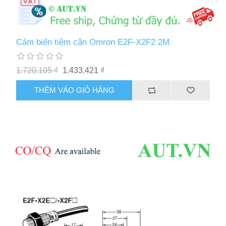
Cảm biến tiệm cận Omron E2F-X2F2 2M
1.720.105 ₫
1.433.421 ₫
THÊM VÀO GIỎ HÀNG