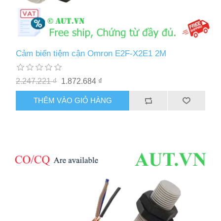
Cảm biến tiệm cận Omron E2F-X2E1 2M
2.247.221 ₫
1.872.684 ₫
THÊM VÀO GIỎ HÀNG