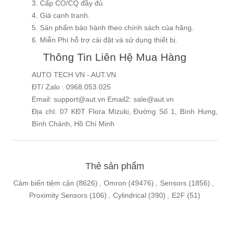
3. Cấp CO/CQ đầy đủ.
4. Giá cạnh tranh.
5. Sản phẩm bảo hành theo chính sách của hãng.
6. Miễn Phí hỗ trợ cài đặt và sử dụng thiết bị.
Thông Tin Liên Hệ Mua Hàng
AUTO TECH VN - AUT.VN
ĐT/ Zalo : 0968.053.025
Email: support@aut.vn Email2: sale@aut.vn
Địa chỉ: 07 KĐT Flora Mizuki, Đường Số 1, Bình Hưng,
Bình Chánh, Hồ Chí Minh
Thẻ sản phẩm
Cảm biến tiệm cận
(8626)
,
Omron
(49476)
,
Sensors
(1856)
,
Proximity Sensors
(106)
,
Cylindrical
(390)
,
E2F
(51)