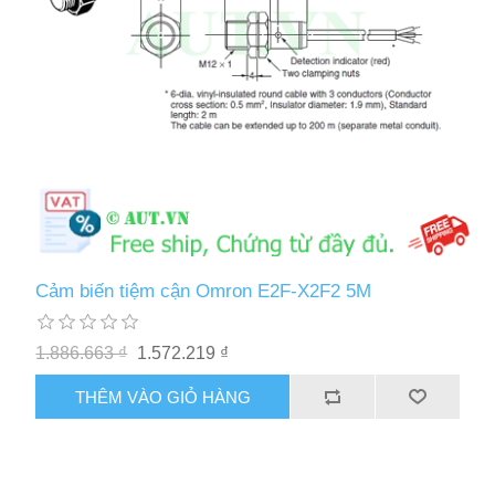
Cảm biến tiệm cận Omron E2F-X2F2 5M
1.886.663 ₫
1.572.219 ₫
THÊM VÀO GIỎ HÀNG