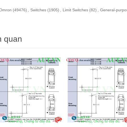
Omron
(49476)
,
Switches
(1905)
,
Limit Switches
(82)
,
General-purpos
n quan