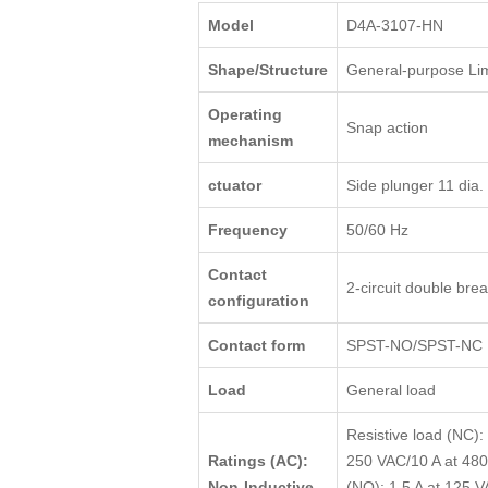
Model
D4A-3107-HN
Shape/Structure
General-purpose Lim
Operating
Snap action
mechanism
ctuator
Side plunger 11 dia. 
Frequency
50/60 Hz
Contact
2-circuit double bre
configuration
Contact form
SPST-NO/SPST-NC
Load
General load
Resistive load (NC):
Ratings (AC):
250 VAC/10 A at 480
Non-Inductive
(NO): 1.5 A at 125 V