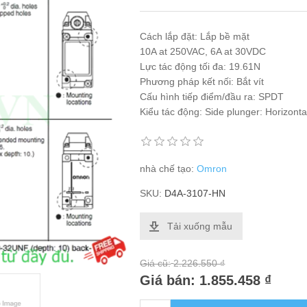
Cách lắp đặt: Lắp bề mặt
10A at 250VAC, 6A at 30VDC
Lực tác động tối đa: 19.61N
Phương pháp kết nối: Bắt vít
Cấu hình tiếp điểm/đầu ra: SPDT
Kiểu tác động: Side plunger: Horizontal
nhà chế tạo:
Omron
SKU:
D4A-3107-HN
Tải xuống mẫu
Giá cũ:
2.226.550 ₫
Giá bán:
1.855.458 ₫