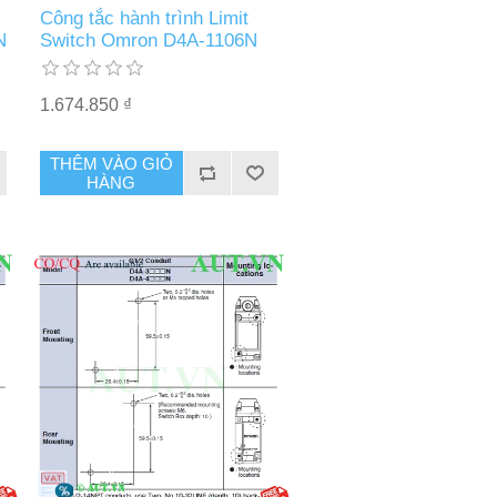
Công tắc hành trình Limit
N
Switch Omron D4A-1106N
1.674.850 ₫
THÊM VÀO GIỎ
HÀNG