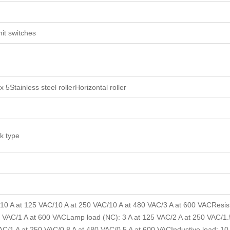
it switches
x 5Stainless steel rollerHorizontal roller
ak type
 10 A at 125 VAC/10 A at 250 VAC/10 A at 480 VAC/3 A at 600 VACResist
 VAC/1 A at 600 VACLamp load (NC): 3 A at 125 VAC/2 A at 250 VAC/1
AC/1 A at 250 VAC/0.8 A at 480 VAC/0.5 A at 600 VACInductive load: 10