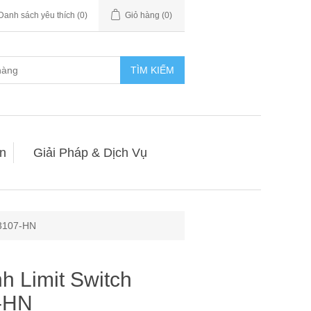
Danh sách yêu thích
(0)
Giỏ hàng
(0)
TÌM KIẾM
n
Giải Pháp & Dịch Vụ
-3107-HN
nh Limit Switch
-HN