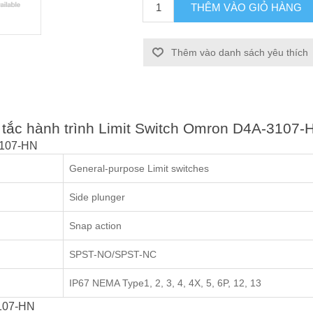
THÊM VÀO GIỎ HÀNG
Thêm vào danh sách yêu thích
ng tắc hành trình Limit Switch Omron D4A-3107-
3107-HN
General-purpose Limit switches
Side plunger
Snap action
SPST-NO/SPST-NC
IP67 NEMA Type1, 2, 3, 4, 4X, 5, 6P, 12, 13
3107-HN