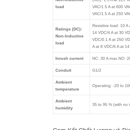
load
VAC/1.5 A at 600 VA
VAC/1.5 A at 250 VA
Resistive load: 10 
Ratings (DC):
14 VDC/4 A at 30 VD
Non-Inductive
VDC/0.1 A at 250 VD
load
A at 8 VDC/6 A at 1
Inrush current
NC: 30 A max.NO: 2
Conduit
G1/2
Ambient
Operating: -20 to 1
temperature
Ambient
35 to 95 % (with no i
humidity