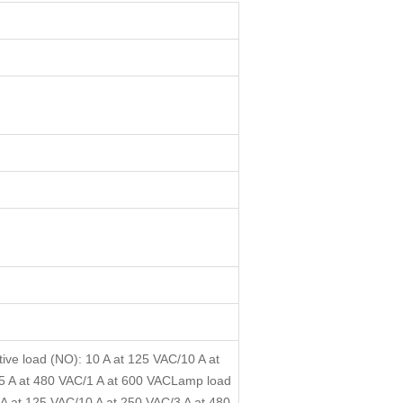
ive load (NO): 10 A at 125 VAC/10 A at
.5 A at 480 VAC/1 A at 600 VACLamp load
 A at 125 VAC/10 A at 250 VAC/3 A at 480