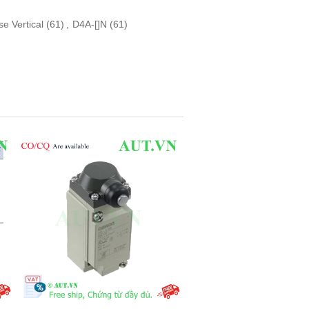
e Vertical
(61)
,
D4A-[]N
(61)