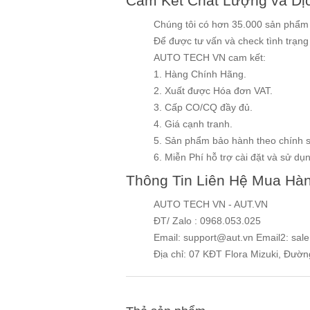
Cam Kết Chất Lượng và Dị
Chúng tôi có hơn 35.000 sản phẩm v
Để được tư vấn và check tình trạn
AUTO TECH VN cam kết:
1. Hàng Chính Hãng.
2. Xuất được Hóa đơn VAT.
3. Cấp CO/CQ đầy đủ.
4. Giá cạnh tranh.
5. Sản phẩm bảo hành theo chính 
6. Miễn Phí hỗ trợ cài đặt và sử dụng
Thông Tin Liên Hệ Mua Hà
AUTO TECH VN - AUT.VN
ĐT/ Zalo : 0968.053.025
Email: support@aut.vn Email2: sal
Địa chỉ: 07 KĐT Flora Mizuki, Đườ