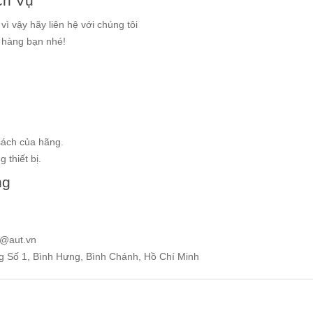
ch Vụ
ì vậy hãy liên hệ với chúng tôi
g hàng bạn nhé!
sách của hãng.
 thiết bị.
ng
e@aut.vn
ng Số 1, Bình Hưng, Bình Chánh, Hồ Chí Minh