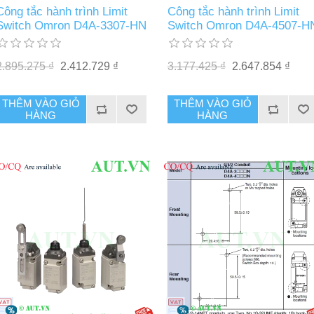
Công tắc hành trình Limit
Công tắc hành trình Limit
Switch Omron D4A-3307-HN
Switch Omron D4A-4507-H
2.895.275 ₫
2.412.729 ₫
3.177.425 ₫
2.647.854 ₫
THÊM VÀO GIỎ
THÊM VÀO GIỎ
HÀNG
HÀNG