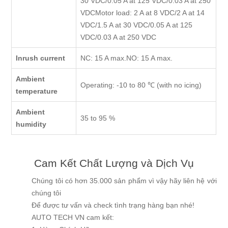
30 VDC/0.05 A at 125 VDC/0.03 A at 250
VDCMotor load: 2 A at 8 VDC/2 A at 14
VDC/1.5 A at 30 VDC/0.05 A at 125
VDC/0.03 A at 250 VDC
Inrush current
NC: 15 A max.NO: 15 A max.
Ambient
Operating: -10 to 80 ℃ (with no icing)
temperature
Ambient
35 to 95 %
humidity
Cam Kết Chất Lượng và Dịch Vụ
Chúng tôi có hơn 35.000 sản phẩm vì vậy hãy liên hệ với
chúng tôi
Để được tư vấn và check tình trạng hàng bạn nhé!
AUTO TECH VN cam kết: