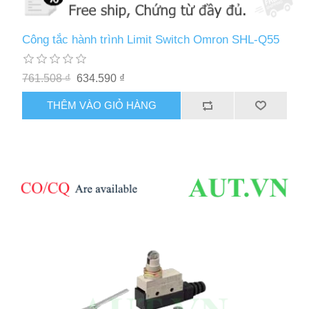
Công tắc hành trình Limit Switch Omron SHL-Q55
761.508 ₫
634.590 ₫
THÊM VÀO GIỎ HÀNG