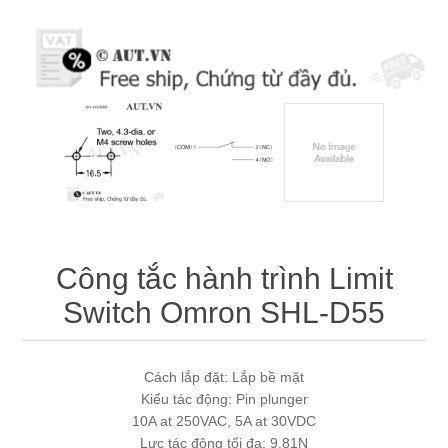
Máy tính công nghiệp
Động cơ servo 2 phase
Quạt thông gió
Động cơ bước 2 phase
Chưa Phân Loại
Phụ Kiện Schneider
Phụ Kiện Siemens
Công tắc hành trình Limit
Switch Omron SHL-D55
Cách lắp đặt: Lắp bề mặt
Kiểu tác động: Pin plunger
10A at 250VAC, 5A at 30VDC
Lực tác động tối đa: 9.81N