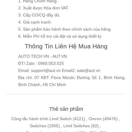
1. Hàng Chính Hãng.
2. Xuất được Hóa đơn VAT.
3. Cấp CO/CQ đầy đủ.
4. Giá cạnh tranh.
5. Sản phẩm bảo hành theo chính sách của hãng.
6. Miễn Phí hỗ trợ cài đặt và sử dụng thiết bị.
Thông Tin Liên Hệ Mua Hàng
AUTO TECH VN - AUT.VN
ĐT/ Zalo : 0968.053.025
Email: support@aut.vn Email2: sale@aut.vn
Địa chỉ: 07 KĐT Flora Mizuki, Đường Số 1, Bình Hưng,
Bình Chánh, Hồ Chí Minh
Thẻ sản phẩm
Công tắc hành trình Limit Switch
(4121)
,
Omron
(49476)
,
Switches
(1905)
,
Limit Switches
(82)
,