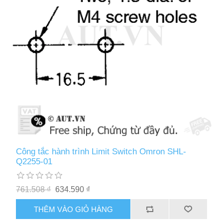
Công tắc hành trình Limit Switch Omron SHL-
Q2255-01
761.508 ₫
634.590 ₫
THÊM VÀO GIỎ HÀNG