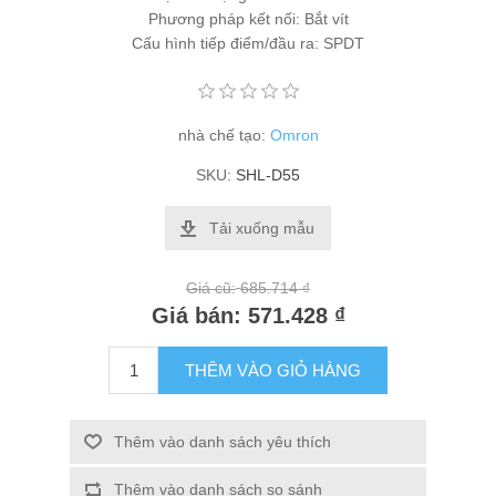
Phương pháp kết nối: Bắt vít
Cấu hình tiếp điểm/đầu ra: SPDT
nhà chế tạo:
Omron
SKU:
SHL-D55
Tải xuống mẫu
Giá cũ:
685.714 ₫
Giá bán:
571.428 ₫
THÊM VÀO GIỎ HÀNG
Thêm vào danh sách yêu thích
Thêm vào danh sách so sánh