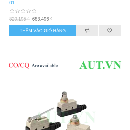
01
820.195 ₫
683.496 ₫
THÊM VÀO GIỎ HÀNG