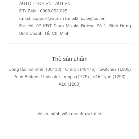
AUTO TECH VN - AUT.VN
ĐT/ Zalo : 0968.053.025
Email: support@aut.vn Email2: sale@aut.vn
Địa chỉ: 07 KĐT Flora Mizuki, Đường Số 1, Bình Hưng,
Bình Chánh, Hồ Chí Minh
Thẻ sản phẩm
Công tắc nút nhấn
(80433)
,
Omron
(49476)
,
Switches
(1905)
,
Push Buttons / Indicator Lamps
(1779)
,
φ16 Type
(1293)
,
A16
(1203)
chỉ có thành viên mới được trả lời