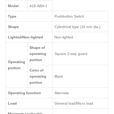
Model
A16-ABA-1
Type
Pushbutton Switch
Shape
Cylindrical type (16 mm dia.)
Lighted/Non-lighted
Non-lighted
Shape of
operating
Square 2-way guard
portion
Operating
portion
Color of
operating
Black
portion
Operating function
Alternate
Load
General load/Micro load
Minimum applicable