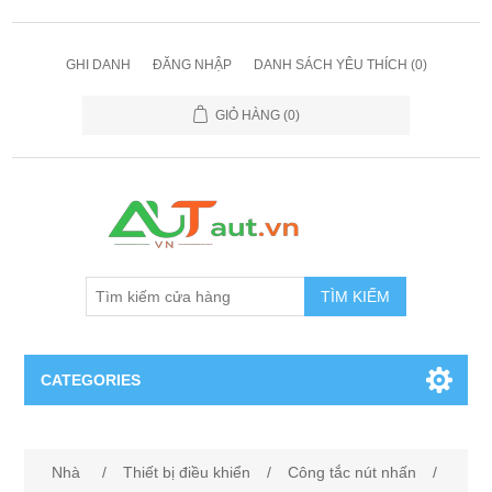
GHI DANH
ĐĂNG NHẬP
DANH SÁCH YÊU THÍCH
(0)
GIỎ HÀNG
(0)
TÌM KIẾM
CATEGORIES
Cảm Biến
Nhà
/
Thiết bị điều khiển
/
Công tắc nút nhấn
/