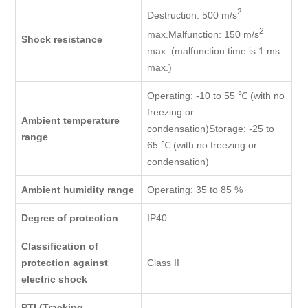
2
Destruction: 500 m/s
2
max.Malfunction: 150 m/s
Shock resistance
max. (malfunction time is 1 ms
max.)
Operating: -10 to 55 ℃ (with no
freezing or
Ambient temperature
condensation)Storage: -25 to
range
65 ℃ (with no freezing or
condensation)
Ambient humidity range
Operating: 35 to 85 %
Degree of protection
IP40
Classification of
protection against
Class II
electric shock
PTI (Tracking