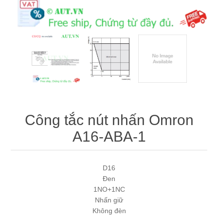
Máy tính công nghiệp
Động cơ servo 2 phase
Quạt thông gió
Động cơ bước 2 phase
Chưa Phân Loại
Phụ Kiện Schneider
Phụ Kiện Siemens
Công tắc nút nhấn Omron
A16-ABA-1
D16
Đen
1NO+1NC
Nhấn giữ
Không đèn