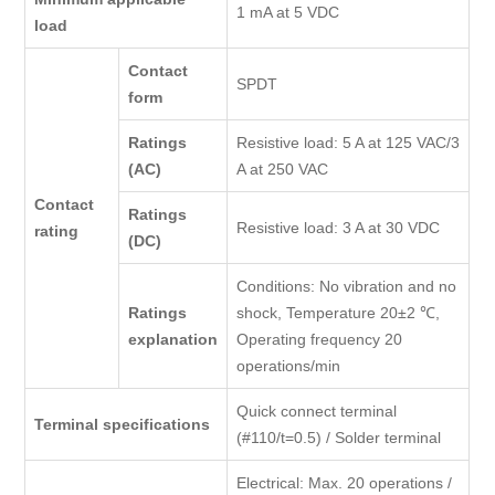
1 mA at 5 VDC
load
Contact
SPDT
form
Ratings
Resistive load: 5 A at 125 VAC/3
(AC)
A at 250 VAC
Contact
Ratings
Resistive load: 3 A at 30 VDC
rating
(DC)
Conditions: No vibration and no
Ratings
shock, Temperature 20±2 ℃,
explanation
Operating frequency 20
operations/min
Quick connect terminal
Terminal specifications
(#110/t=0.5) / Solder terminal
Electrical: Max. 20 operations /