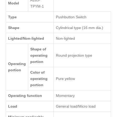
A165-
Model
TPYM-1
Type
Pushbutton Switch
Shape
Cylindrical type (16 mm dia.)
Lighted/Non-lighted
Non-lighted
Shape of
operating
Round projection type
portion
Operating
portion
Color of
operating
Pure yellow
portion
Operating function
Momentary
Load
General load/Micro load