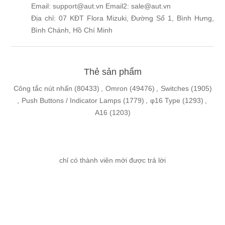
Email: support@aut.vn Email2: sale@aut.vn
Địa chỉ: 07 KĐT Flora Mizuki, Đường Số 1, Bình Hưng,
Bình Chánh, Hồ Chí Minh
Thẻ sản phẩm
Công tắc nút nhấn
(80433)
,
Omron
(49476)
,
Switches
(1905)
,
Push Buttons / Indicator Lamps
(1779)
,
φ16 Type
(1293)
,
A16
(1203)
chỉ có thành viên mới được trả lời