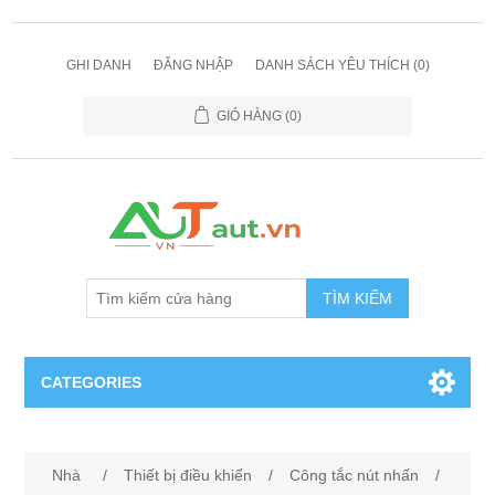
GHI DANH
ĐĂNG NHẬP
DANH SÁCH YÊU THÍCH
(0)
GIỎ HÀNG
(0)
TÌM KIẾM
CATEGORIES
Cảm Biến
Nhà
/
Thiết bị điều khiển
/
Công tắc nút nhấn
/