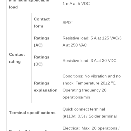
Minimum applicable
1 mA at 5 VDC
load
Contact
SPDT
form
Ratings
Resistive load: 5 A at 125 VAC/3
(AC)
A at 250 VAC
Contact
Ratings
Resistive load: 3 A at 30 VDC
rating
(DC)
Conditions: No vibration and no
Ratings
shock, Temperature 20±2 ℃,
explanation
Operating frequency 20
operations/min
Quick connect terminal
Terminal specifications
(#110/t=0.5) / Solder terminal
Electrical: Max. 20 operations /