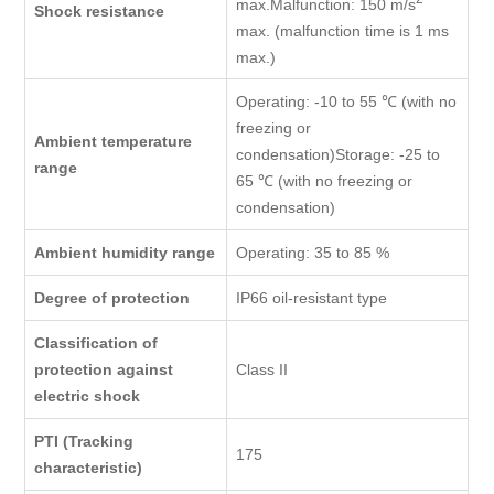
max.Malfunction: 150 m/s
Shock resistance
max. (malfunction time is 1 ms
max.)
Operating: -10 to 55 ℃ (with no
freezing or
Ambient temperature
condensation)Storage: -25 to
range
65 ℃ (with no freezing or
condensation)
Ambient humidity range
Operating: 35 to 85 %
Degree of protection
IP66 oil-resistant type
Classification of
protection against
Class II
electric shock
PTI (Tracking
175
characteristic)