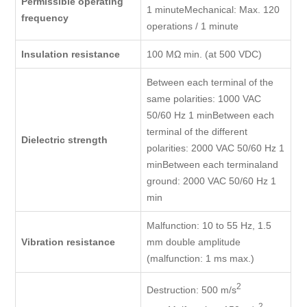
Permissible operating
1 minuteMechanical: Max. 120
frequency
operations / 1 minute
Insulation resistance
100 MΩ min. (at 500 VDC)
Between each terminal of the
same polarities: 1000 VAC
50/60 Hz 1 minBetween each
terminal of the different
Dielectric strength
polarities: 2000 VAC 50/60 Hz 1
minBetween each terminaland
ground: 2000 VAC 50/60 Hz 1
min
Malfunction: 10 to 55 Hz, 1.5
Vibration resistance
mm double amplitude
(malfunction: 1 ms max.)
2
Destruction: 500 m/s
2