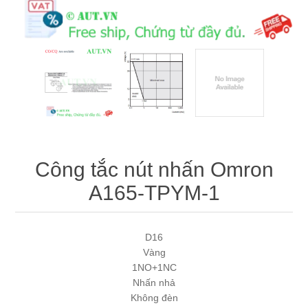
Máy tính công nghiệp
Động cơ servo 2 phase
Quạt thông gió
Động cơ bước 2 phase
Chưa Phân Loại
Phụ Kiện Schneider
Phụ Kiện Siemens
Công tắc nút nhấn Omron
A165-TPYM-1
D16
Vàng
1NO+1NC
Nhấn nhả
Không đèn