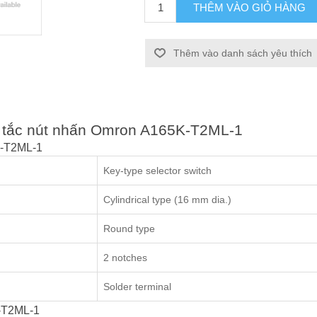
THÊM VÀO GIỎ HÀNG
Thêm vào danh sách yêu thích
ng tắc nút nhấn Omron A165K-T2ML-1
K-T2ML-1
Key-type selector switch
Cylindrical type (16 mm dia.)
Round type
2 notches
Solder terminal
K-T2ML-1