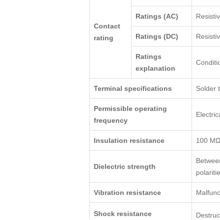
Ratings (AC)
Resisti
Contact
Ratings (DC)
Resisti
rating
Ratings
Conditi
explanation
Terminal specifications
Solder 
Permissible operating
Electri
frequency
Insulation resistance
100 MΩ 
Between
Dielectric strength
polarit
Vibration resistance
Malfunc
Shock resistance
Destruc