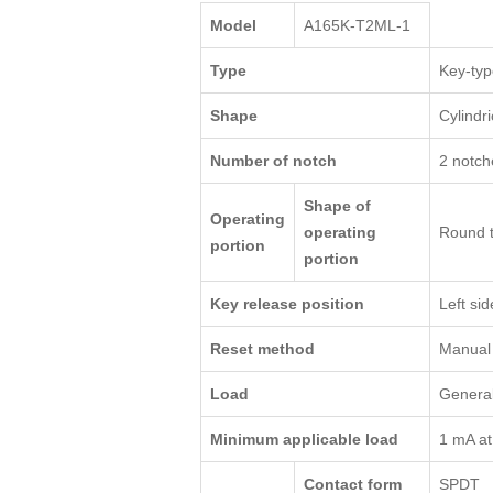
Model
A165K-T2ML-1
Type
Key-typ
Shape
Cylindr
Number of notch
2 notch
Shape of
Operating
operating
Round 
portion
portion
Key release position
Left sid
Reset method
Manual
Load
General
Minimum applicable load
1 mA a
Contact form
SPDT