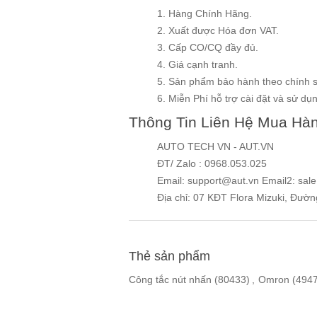
1. Hàng Chính Hãng.
2. Xuất được Hóa đơn VAT.
3. Cấp CO/CQ đầy đủ.
4. Giá cạnh tranh.
5. Sản phẩm bảo hành theo chính 
6. Miễn Phí hỗ trợ cài đặt và sử dụng
Thông Tin Liên Hệ Mua Hà
AUTO TECH VN - AUT.VN
ĐT/ Zalo : 0968.053.025
Email: support@aut.vn Email2: sal
Địa chỉ: 07 KĐT Flora Mizuki, Đườ
Thẻ sản phẩm
Công tắc nút nhấn
(80433)
,
Omron
(494