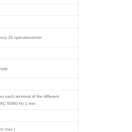
ency 20 operations/min
inute
 each terminal of the different
VAC 50/60 Hz 1 min
ms max.)