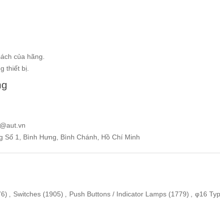
sách của hãng.
 thiết bị.
ng
e@aut.vn
ng Số 1, Bình Hưng, Bình Chánh, Hồ Chí Minh
76)
,
Switches
(1905)
,
Push Buttons / Indicator Lamps
(1779)
,
φ16 Ty