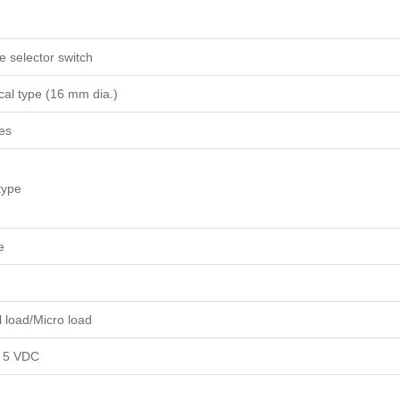
e selector switch
ical type (16 mm dia.)
es
type
e
 load/Micro load
t 5 VDC