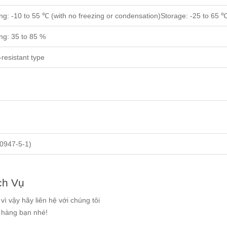
ng: -10 to 55 ℃ (with no freezing or condensation)Storage: -25 to 65 ℃
ng: 35 to 85 %
-resistant type
0947-5-1)
ch Vụ
ì vậy hãy liên hệ với chúng tôi
g hàng bạn nhé!