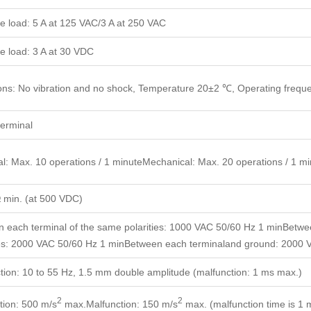
ve load: 5 A at 125 VAC/3 A at 250 VAC
ve load: 3 A at 30 VDC
ons: No vibration and no shock, Temperature 20±2 ℃, Operating frequ
terminal
cal: Max. 10 operations / 1 minuteMechanical: Max. 20 operations / 1 m
min. (at 500 VDC)
 each terminal of the same polarities: 1000 VAC 50/60 Hz 1 minBetween
ies: 2000 VAC 50/60 Hz 1 minBetween each terminaland ground: 2000 
tion: 10 to 55 Hz, 1.5 mm double amplitude (malfunction: 1 ms max.)
2
2
tion: 500 m/s
max.Malfunction: 150 m/s
max. (malfunction time is 1 