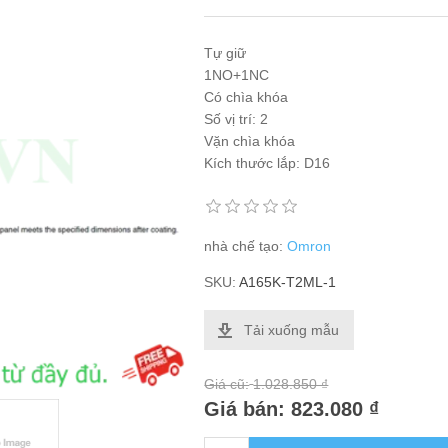
Tự giữ
1NO+1NC
Có chìa khóa
Số vị trí: 2
Vặn chìa khóa
Kích thước lắp: D16
nhà chế tạo:
Omron
SKU:
A165K-T2ML-1
Tải xuống mẫu
Giá cũ:
1.028.850 ₫
Giá bán:
823.080 ₫