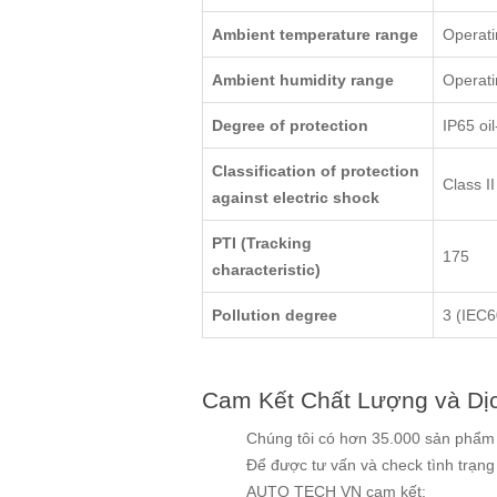
Ambient temperature range
Operati
Ambient humidity range
Operati
Degree of protection
IP65 oil
Classification of protection
Class II
against electric shock
PTI (Tracking
175
characteristic)
Pollution degree
3 (IEC6
Cam Kết Chất Lượng và Dị
Chúng tôi có hơn 35.000 sản phẩm v
Để được tư vấn và check tình trạn
AUTO TECH VN cam kết: