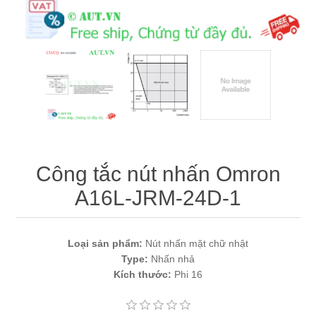
Máy tính công nghiệp
Động cơ servo 2 phase
Quạt thông gió
Động cơ bước 2 phase
Chưa Phân Loại
Phụ Kiện Schneider
Phụ Kiện Siemens
Công tắc nút nhấn Omron
A16L-JRM-24D-1
Loại sản phẩm:
Nút nhấn mặt chữ nhật
Type:
Nhấn nhả
Kích thước:
Phi 16