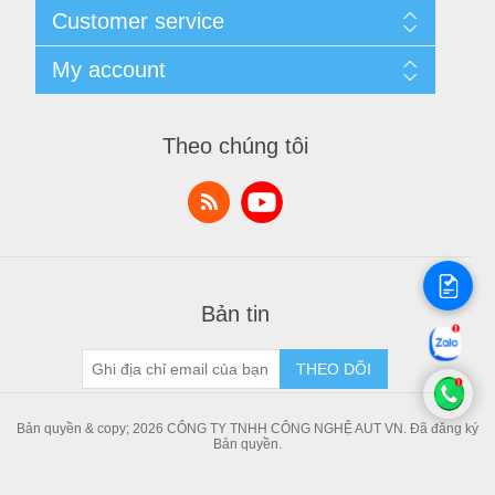
Cùng nhau kiếm tiền
Customer service
Thông tin liên hệ
Thương Hiệu
Quy định đổi, trả hàng
My account
Tin Tức
Sản phẩm đã xem
Danh Sách So Sánh
My account
Sản Phẩm Mới
Orders
Theo chúng tôi
Bài viết chia sẻ kiến thức
Addresses
Shopping cart
Danh sách yêu thích
Bản tin
THEO DÕI
Bản quyền & copy; 2026 CÔNG TY TNHH CÔNG NGHỆ AUT VN. Đã đăng ký
Bản quyền.