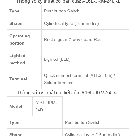
Thông số kỹ thuật cơ bản của: A16L-JRM-24D-1
Type
Pushbutton Switch
Shape
Cylindrical type (16 mm dia.)
Operating
Rectangular 2-way guard Red
portion
Lighted
Lighted (LED)
method
Quick connect terminal (#110/t=0.5) /
Terminal
Solder terminal
Thông số kỹ thuật chi tiết của: A16L-JRM-24D-1
A16L-JRM-
Model
24D-1
Type
Pushbutton Switch
Shape
Cylindrical type (16 mm dia.)