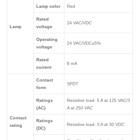
Lamp color
Red
Rated
24 VAC/VDC
Lamp
voltage
Operating
24 VAC/VDC±5%
voltage
Rated
8 mA
current
Contact
SPDT
form
Ratings
Resistive load: 5 A at 125 VAC/3
(AC)
A at 250 VAC
Contact
Ratings
Resistive load: 3 A at 30 VDC
rating
(DC)