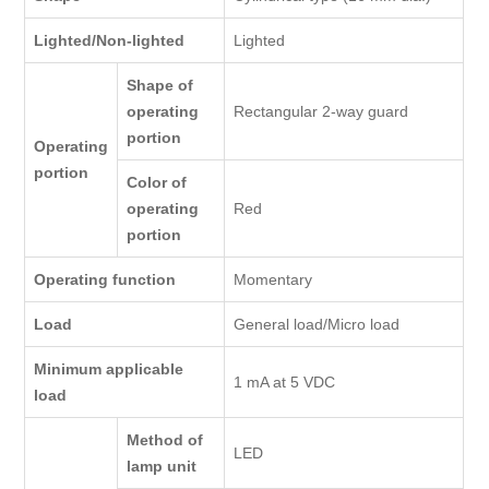
Lighted/Non-lighted
Lighted
Shape of
operating
Rectangular 2-way guard
portion
Operating
portion
Color of
operating
Red
portion
Operating function
Momentary
Load
General load/Micro load
Minimum applicable
1 mA at 5 VDC
load
Method of
LED
lamp unit