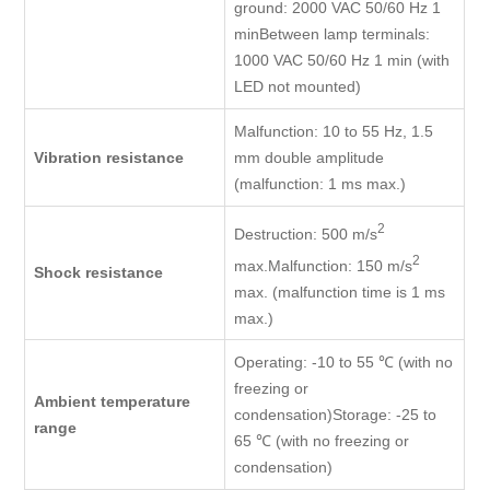
ground: 2000 VAC 50/60 Hz 1
minBetween lamp terminals:
1000 VAC 50/60 Hz 1 min (with
LED not mounted)
Malfunction: 10 to 55 Hz, 1.5
Vibration resistance
mm double amplitude
(malfunction: 1 ms max.)
2
Destruction: 500 m/s
2
max.Malfunction: 150 m/s
Shock resistance
max. (malfunction time is 1 ms
max.)
Operating: -10 to 55 ℃ (with no
freezing or
Ambient temperature
condensation)Storage: -25 to
range
65 ℃ (with no freezing or
condensation)