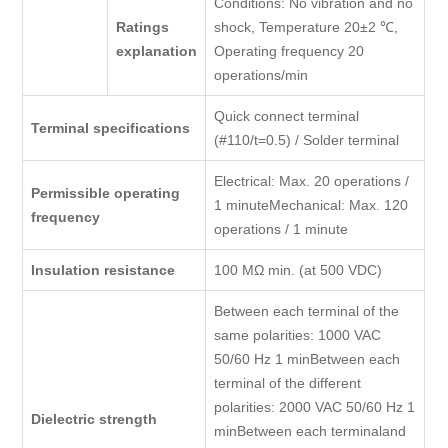
Conditions: No vibration and no
Ratings
shock, Temperature 20±2 ℃,
explanation
Operating frequency 20
operations/min
Quick connect terminal
Terminal specifications
(#110/t=0.5) / Solder terminal
Electrical: Max. 20 operations /
Permissible operating
1 minuteMechanical: Max. 120
frequency
operations / 1 minute
Insulation resistance
100 MΩ min. (at 500 VDC)
Between each terminal of the
same polarities: 1000 VAC
50/60 Hz 1 minBetween each
terminal of the different
polarities: 2000 VAC 50/60 Hz 1
Dielectric strength
minBetween each terminaland