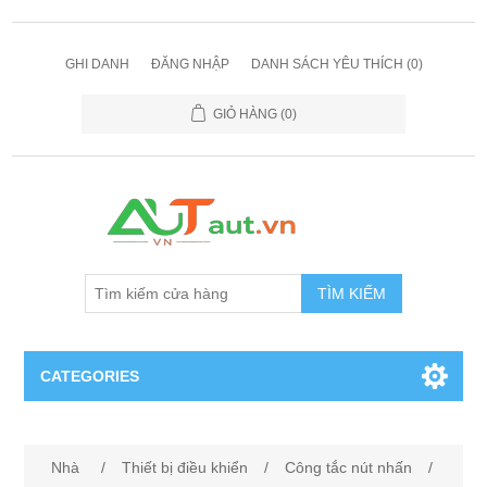
GHI DANH
ĐĂNG NHẬP
DANH SÁCH YÊU THÍCH
(0)
GIỎ HÀNG
(0)
TÌM KIẾM
CATEGORIES
Cảm Biến
Nhà
/
Thiết bị điều khiển
/
Công tắc nút nhấn
/