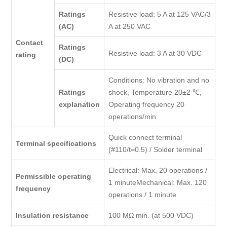
Ratings
Resistive load: 5 A at 125 VAC/3
(AC)
A at 250 VAC
Contact
Ratings
Resistive load: 3 A at 30 VDC
rating
(DC)
Conditions: No vibration and no
Ratings
shock, Temperature 20±2 ℃,
explanation
Operating frequency 20
operations/min
Quick connect terminal
Terminal specifications
(#110/t=0.5) / Solder terminal
Electrical: Max. 20 operations /
Permissible operating
1 minuteMechanical: Max. 120
frequency
operations / 1 minute
Insulation resistance
100 MΩ min. (at 500 VDC)