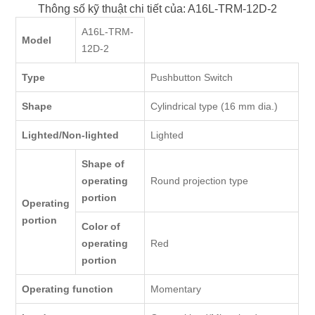
Thông số kỹ thuật chi tiết của: A16L-TRM-12D-2
A16L-TRM-
Model
12D-2
Type
Pushbutton Switch
Shape
Cylindrical type (16 mm dia.)
Lighted/Non-lighted
Lighted
Shape of
operating
Round projection type
portion
Operating
portion
Color of
operating
Red
portion
Operating function
Momentary