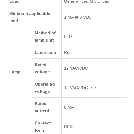
Load
General load/Micro load
Minimum applicable
1 mA at 5 VDC
load
Method of
LED
lamp unit
Lamp color
Red
Rated
12 VAC/VDC
Lamp
voltage
Operating
12 VAC/VDC±5%
voltage
Rated
8 mA
current
Contact
DPDT
form