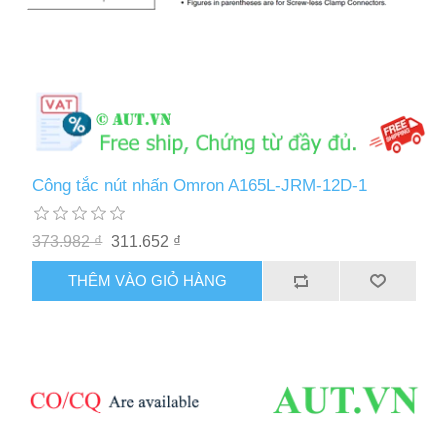
Công tắc nút nhấn Omron A165L-JRM-12D-1
373.982 ₫
311.652 ₫
THÊM VÀO GIỎ HÀNG