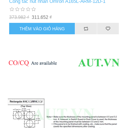
Công tắc nút nhấn Omron A165L-ARM-12D-1
373.982 ₫
311.652 ₫
THÊM VÀO GIỎ HÀNG