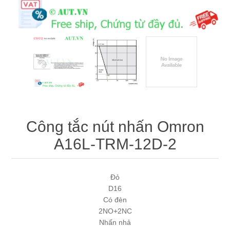
Máy tính công nghiệp
Động cơ servo 2 phase
Quạt thông gió
Động cơ bước 2 phase
Chưa Phân Loại
Phụ Kiện Schneider
Phụ Kiện Siemens
Công tắc nút nhấn Omron
A16L-TRM-12D-2
Đỏ
D16
Có đèn
2NO+2NC
Nhấn nhả