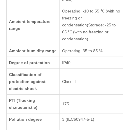
Operating: -10 to 55 ℃ (with no
freezing or
Ambient temperature
condensation)Storage: -25 to
range
65 ℃ (with no freezing or
condensation)
Ambient humidity range
Operating: 35 to 85 %
Degree of protection
IP40
Classification of
protection against
Class II
electric shock
PTI (Tracking
175
characteristic)
Pollution degree
3 (IEC60947-5-1)