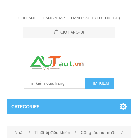
GHI DANH
ĐĂNG NHẬP
DANH SÁCH YÊU THÍCH
(0)
GIỎ HÀNG
(0)
TÌM KIẾM
CATEGORIES
Cảm Biến
Nhà
/
Thiết bị điều khiển
/
Công tắc nút nhấn
/