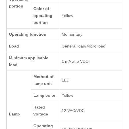
portion
Color of
operating
Yellow
portion
Operating function
Momentary
Load
General load/Micro load
Minimum applicable
1 mA at 5 VDC
load
Method of
LED
lamp unit
Lamp color
Yellow
Rated
12 VAC/VDC
Lamp
voltage
Operating