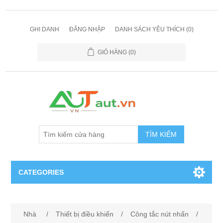
GHI DANH
ĐĂNG NHẬP
DANH SÁCH YÊU THÍCH
(0)
GIỎ HÀNG
(0)
TÌM KIẾM
CATEGORIES
Cảm Biến
Nhà
/
Thiết bị điều khiển
/
Công tắc nút nhấn
/