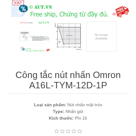
Máy tính công nghiệp
Động cơ servo 2 phase
Quạt thông gió
Động cơ bước 2 phase
Chưa Phân Loại
Phụ Kiện Schneider
Phụ Kiện Siemens
Công tắc nút nhấn Omron
A16L-TYM-12D-1P
Loại sản phẩm:
Nút nhấn mặt tròn
Type:
Nhấn giữ
Kích thước:
Phi 16