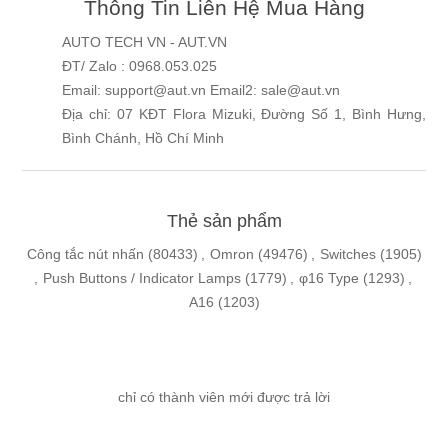
Thông Tin Liên Hệ Mua Hàng
AUTO TECH VN - AUT.VN
ĐT/ Zalo : 0968.053.025
Email: support@aut.vn Email2: sale@aut.vn
Địa chỉ: 07 KĐT Flora Mizuki, Đường Số 1, Bình Hưng,
Bình Chánh, Hồ Chí Minh
Thẻ sản phẩm
Công tắc nút nhấn
(80433)
,
Omron
(49476)
,
Switches
(1905)
,
Push Buttons / Indicator Lamps
(1779)
,
φ16 Type
(1293)
,
A16
(1203)
chỉ có thành viên mới được trả lời