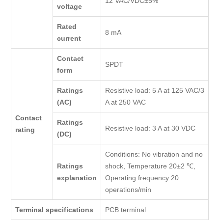
12 VAC/VDC±5%
voltage
Rated
8 mA
current
Contact
SPDT
form
Ratings
Resistive load: 5 A at 125 VAC/3
(AC)
A at 250 VAC
Contact
Ratings
Resistive load: 3 A at 30 VDC
rating
(DC)
Conditions: No vibration and no
Ratings
shock, Temperature 20±2 ℃,
explanation
Operating frequency 20
operations/min
Terminal specifications
PCB terminal