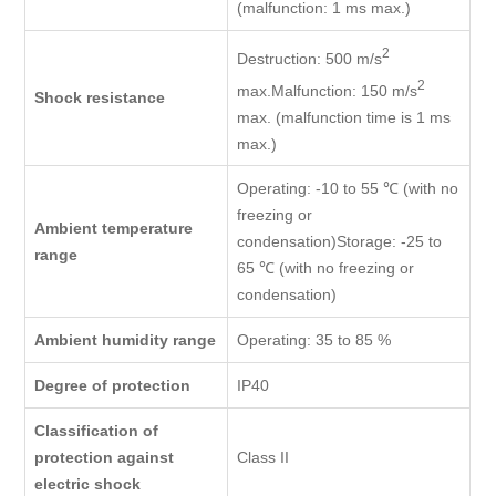
(malfunction: 1 ms max.)
2
Destruction: 500 m/s
2
max.Malfunction: 150 m/s
Shock resistance
max. (malfunction time is 1 ms
max.)
Operating: -10 to 55 ℃ (with no
freezing or
Ambient temperature
condensation)Storage: -25 to
range
65 ℃ (with no freezing or
condensation)
Ambient humidity range
Operating: 35 to 85 %
Degree of protection
IP40
Classification of
protection against
Class II
electric shock