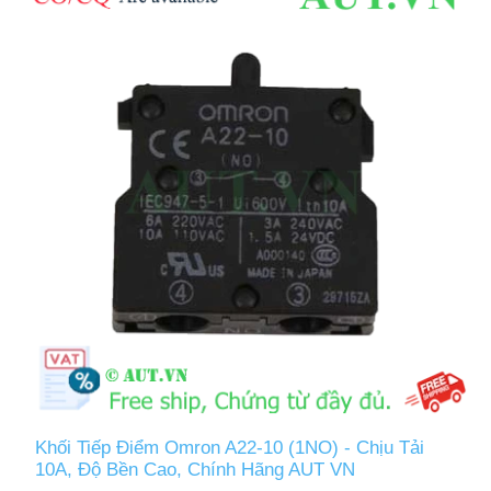
Khối Tiếp Điểm Omron A22-10 (1NO) - Chịu Tải
10A, Độ Bền Cao, Chính Hãng AUT VN