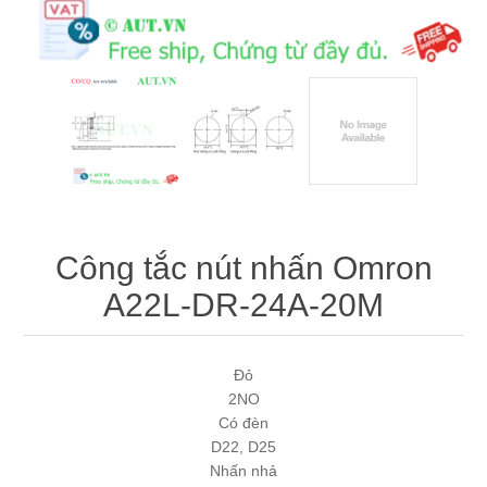
Máy tính công nghiệp
Động cơ servo 2 phase
Quạt thông gió
Động cơ bước 2 phase
Chưa Phân Loại
Phụ Kiện Schneider
Phụ Kiện Siemens
Công tắc nút nhấn Omron
A22L-DR-24A-20M
Đỏ
2NO
Có đèn
D22, D25
Nhấn nhả