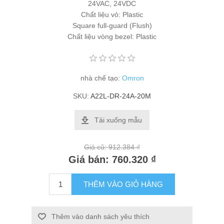
24VAC, 24VDC
Chất liệu vỏ: Plastic
Square full-guard (Flush)
Chất liệu vòng bezel: Plastic
nhà chế tạo:
Omron
SKU:
A22L-DR-24A-20M
Tải xuống mẫu
Giá cũ:
912.384 ₫
Giá bán:
760.320 ₫
THÊM VÀO GIỎ HÀNG
Thêm vào danh sách yêu thích