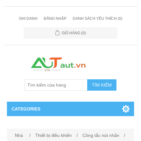
GHI DANH
ĐĂNG NHẬP
DANH SÁCH YÊU THÍCH
(0)
GIỎ HÀNG
(0)
TÌM KIẾM
CATEGORIES
Cảm Biến
Nhà
/
Thiết bị điều khiển
/
Công tắc nút nhấn
/