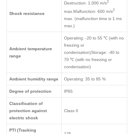
2
Destruction: 1,000 m/s
2
max.Malfunction: 600 m/s
Shock resistance
max. (malfunction time is 1 ms
max.)
Operating: -20 to 55 ℃ (with no
freezing or
Ambient temperature
condensation)Storage: -40 to
range
70 ℃ (with no freezing or
condensation)
Ambient humidity range
Operating: 35 to 85 %
Degree of protection
IP65
Classification of
protection against
Class II
electric shock
PTI (Tracking
175