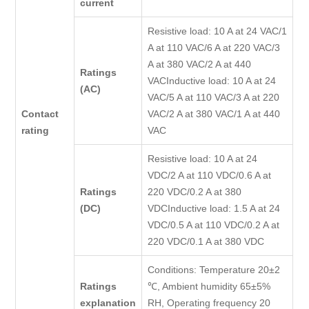
current
Resistive load: 10 A at 24 VAC/1
A at 110 VAC/6 A at 220 VAC/3
A at 380 VAC/2 A at 440
Ratings
VACInductive load: 10 A at 24
(AC)
VAC/5 A at 110 VAC/3 A at 220
Contact
VAC/2 A at 380 VAC/1 A at 440
rating
VAC
Resistive load: 10 A at 24
VDC/2 A at 110 VDC/0.6 A at
Ratings
220 VDC/0.2 A at 380
(DC)
VDCInductive load: 1.5 A at 24
VDC/0.5 A at 110 VDC/0.2 A at
220 VDC/0.1 A at 380 VDC
Conditions: Temperature 20±2
Ratings
℃, Ambient humidity 65±5%
explanation
RH, Operating frequency 20