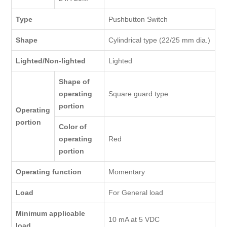
Type
Pushbutton Switch
Shape
Cylindrical type (22/25 mm dia.)
Lighted/Non-lighted
Lighted
Shape of
operating
Square guard type
portion
Operating
portion
Color of
operating
Red
portion
Operating function
Momentary
Load
For General load
Minimum applicable
10 mA at 5 VDC
load