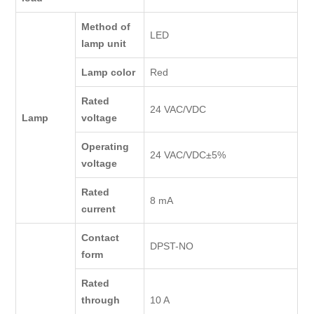
Method of
LED
lamp unit
Lamp color
Red
Rated
24 VAC/VDC
Lamp
voltage
Operating
24 VAC/VDC±5%
voltage
Rated
8 mA
current
Contact
DPST-NO
form
Rated
through
10 A