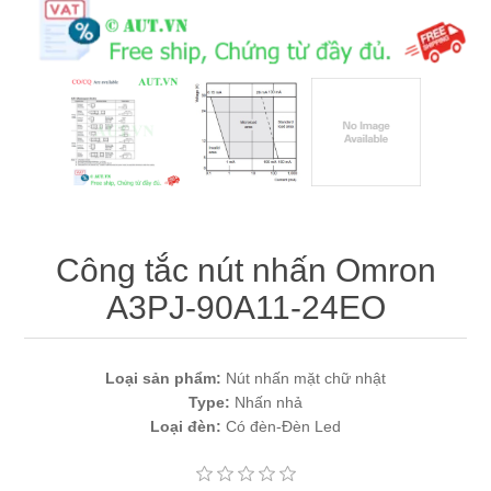
Máy tính công nghiệp
Động cơ servo 2 phase
Quạt thông gió
Động cơ bước 2 phase
Chưa Phân Loại
Phụ Kiện Schneider
Phụ Kiện Siemens
Công tắc nút nhấn Omron
A3PJ-90A11-24EO
Loại sản phẩm:
Nút nhấn mặt chữ nhật
Type:
Nhấn nhả
Loại đèn:
Có đèn-Đèn Led