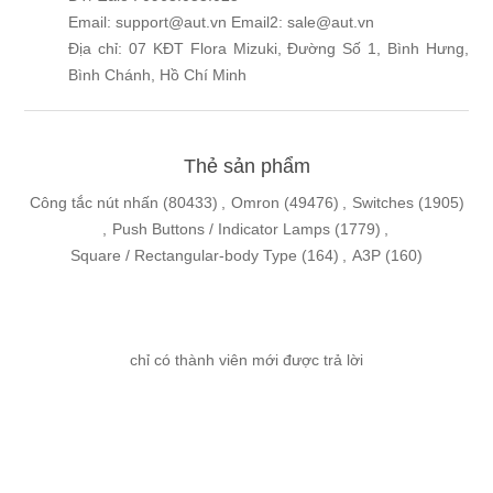
Email: support@aut.vn Email2: sale@aut.vn
Địa chỉ: 07 KĐT Flora Mizuki, Đường Số 1, Bình Hưng,
Bình Chánh, Hồ Chí Minh
Thẻ sản phẩm
Công tắc nút nhấn
(80433)
,
Omron
(49476)
,
Switches
(1905)
,
Push Buttons / Indicator Lamps
(1779)
,
Square / Rectangular-body Type
(164)
,
A3P
(160)
chỉ có thành viên mới được trả lời