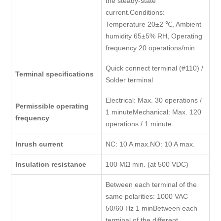
the steady-state
current.Conditions:
Temperature 20±2 ℃, Ambient
humidity 65±5% RH, Operating
frequency 20 operations/min
Quick connect terminal (#110) /
Terminal specifications
Solder terminal
Electrical: Max. 30 operations /
Permissible operating
1 minuteMechanical: Max. 120
frequency
operations / 1 minute
Inrush current
NC: 10 A max.NO: 10 A max.
Insulation resistance
100 MΩ min. (at 500 VDC)
Between each terminal of the
same polarities: 1000 VAC
50/60 Hz 1 minBetween each
terminal of the different