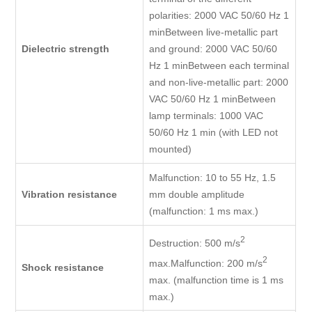
polarities: 2000 VAC 50/60 Hz 1
minBetween live-metallic part
Dielectric strength
and ground: 2000 VAC 50/60
Hz 1 minBetween each terminal
and non-live-metallic part: 2000
VAC 50/60 Hz 1 minBetween
lamp terminals: 1000 VAC
50/60 Hz 1 min (with LED not
mounted)
Malfunction: 10 to 55 Hz, 1.5
Vibration resistance
mm double amplitude
(malfunction: 1 ms max.)
2
Destruction: 500 m/s
2
max.Malfunction: 200 m/s
Shock resistance
max. (malfunction time is 1 ms
max.)