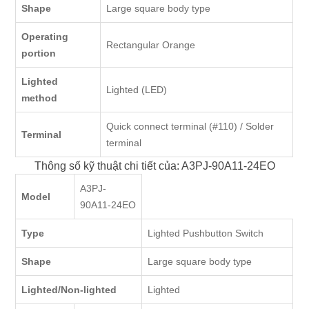
Shape
Large square body type
Operating
Rectangular Orange
portion
Lighted
Lighted (LED)
method
Quick connect terminal (#110) / Solder
Terminal
terminal
Thông số kỹ thuật chi tiết của: A3PJ-90A11-24EO
A3PJ-
Model
90A11-24EO
Type
Lighted Pushbutton Switch
Shape
Large square body type
Lighted/Non-lighted
Lighted