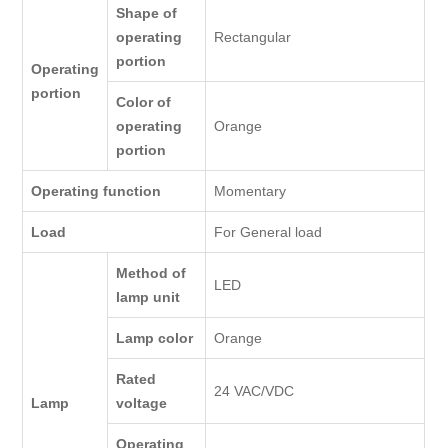
Shape of
operating
Rectangular
portion
Operating
portion
Color of
operating
Orange
portion
Operating function
Momentary
Load
For General load
Method of
LED
lamp unit
Lamp color
Orange
Rated
24 VAC/VDC
Lamp
voltage
Operating