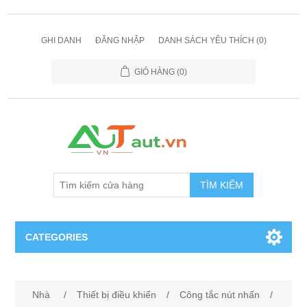
GHI DANH
ĐĂNG NHẬP
DANH SÁCH YÊU THÍCH
(0)
GIỎ HÀNG
(0)
TÌM KIẾM
CATEGORIES
Cảm Biến
Nhà
/
Thiết bị điều khiển
/
Công tắc nút nhấn
/