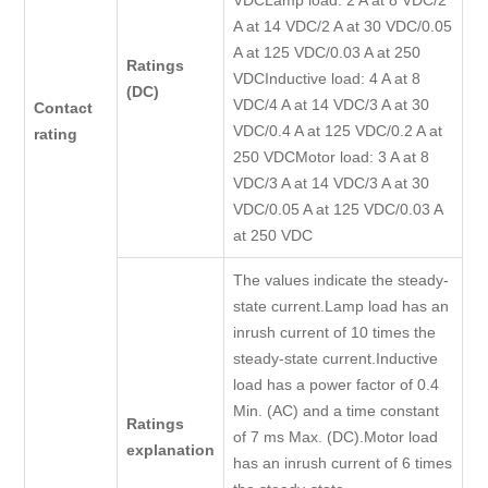
VDCLamp load: 2 A at 8 VDC/2
A at 14 VDC/2 A at 30 VDC/0.05
A at 125 VDC/0.03 A at 250
Ratings
VDCInductive load: 4 A at 8
(DC)
VDC/4 A at 14 VDC/3 A at 30
Contact
VDC/0.4 A at 125 VDC/0.2 A at
rating
250 VDCMotor load: 3 A at 8
VDC/3 A at 14 VDC/3 A at 30
VDC/0.05 A at 125 VDC/0.03 A
at 250 VDC
The values indicate the steady-
state current.Lamp load has an
inrush current of 10 times the
steady-state current.Inductive
load has a power factor of 0.4
Min. (AC) and a time constant
Ratings
of 7 ms Max. (DC).Motor load
explanation
has an inrush current of 6 times