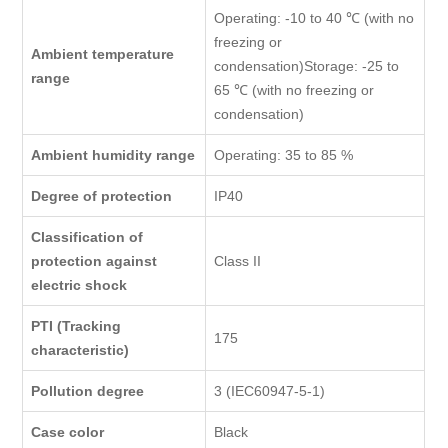
Operating: -10 to 40 ℃ (with no
freezing or
Ambient temperature
condensation)Storage: -25 to
range
65 ℃ (with no freezing or
condensation)
Ambient humidity range
Operating: 35 to 85 %
Degree of protection
IP40
Classification of
protection against
Class II
electric shock
PTI (Tracking
175
characteristic)
Pollution degree
3 (IEC60947-5-1)
Case color
Black