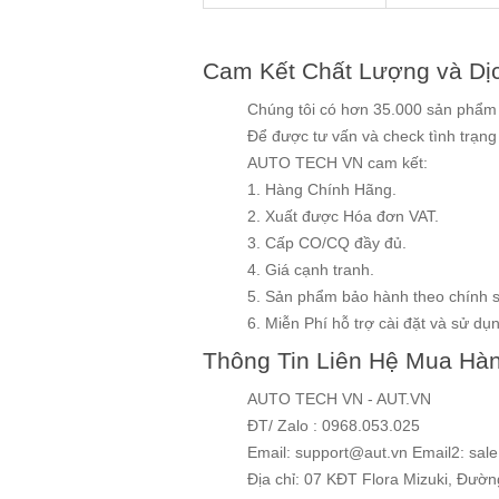
Cam Kết Chất Lượng và Dị
Chúng tôi có hơn 35.000 sản phẩm v
Để được tư vấn và check tình trạn
AUTO TECH VN cam kết:
1. Hàng Chính Hãng.
2. Xuất được Hóa đơn VAT.
3. Cấp CO/CQ đầy đủ.
4. Giá cạnh tranh.
5. Sản phẩm bảo hành theo chính 
6. Miễn Phí hỗ trợ cài đặt và sử dụng
Thông Tin Liên Hệ Mua Hà
AUTO TECH VN - AUT.VN
ĐT/ Zalo : 0968.053.025
Email: support@aut.vn Email2: sal
Địa chỉ: 07 KĐT Flora Mizuki, Đườ