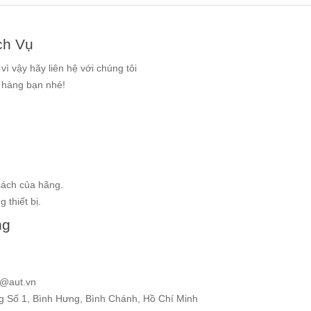
ch Vụ
ì vậy hãy liên hệ với chúng tôi
g hàng bạn nhé!
sách của hãng.
 thiết bị.
ng
e@aut.vn
ng Số 1, Bình Hưng, Bình Chánh, Hồ Chí Minh