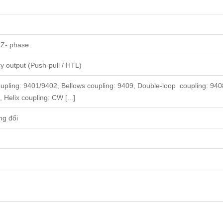
g
, Z- phase
 output (Push-pull / HTL)
oupling: 9401/9402, Bellows coupling: 9409, Double-loop coupling: 9408
 Helix coupling: CW [...]
ng đối