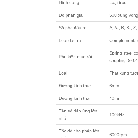
Hình dạng
Loại trục
Độ phân giải
500 xung/vòn
Số pha đầu ra
A, A-, B, B-, Z
Loại đầu ra
Complementary
Spring steel c
Phụ kiện mua rời
coupling: 9404,
Loại
Phát xung tươ
Đường kính trục
6mm
Đường kính thân
40mm
Tần số đáp ứng lớn
100kHz
nhất
Tốc độ cho phép lớn
6000rpm