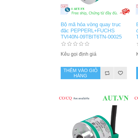
Bộ mã hóa vòng quay trục
đặc PEPPERL+FUCHS
TVI40N-09TBIT6TN-00025
Kêu gọi định giá
THÊM VÀO GIỎ
HÀNG