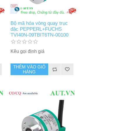
Bộ mã hóa vòng quay trục
đặc PEPPERL+FUCHS
TVI40N-09TBIT6TN-00100
Kêu gọi định giá
THÊM VÀO GIỎ
HÀNG