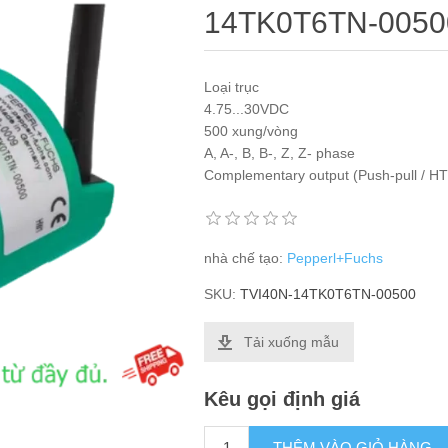
14TK0T6TN-0050
Loại trục
4.75...30VDC
500 xung/vòng
A, A-, B, B-, Z, Z- phase
Complementary output (Push-pull / HT
nhà chế tạo:
Pepperl+Fuchs
SKU:
TVI40N-14TK0T6TN-00500
Tải xuống mẫu
Kêu gọi định giá
THÊM VÀO GIỎ HÀNG