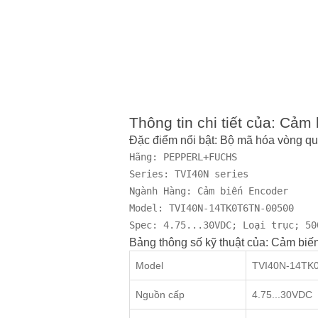
Thông tin chi tiết của: 
Đặc điểm nổi bật: Bộ mã hóa vòn
Hãng: PEPPERL+FUCHS

Series: TVI40N series

Ngành Hàng: Cảm biến Encoder

Model: TVI40N-14TK0T6TN-00500

Spec: 4.75...30VDC; Loại trục; 50
Bảng thông số kỹ thuật của: Cảm
Model
TVI40N-14TK
Nguồn cấp
4.75...30VDC