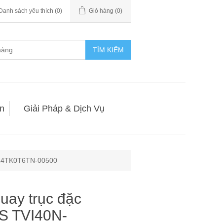
Danh sách yêu thích
(0)
Giỏ hàng
(0)
TÌM KIẾM
n
Giải Pháp & Dịch Vụ
-14TK0T6TN-00500
uay trục đặc
 TVI40N-