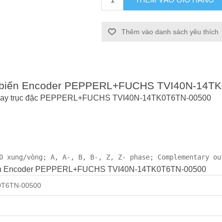
Thêm vào danh sách yêu thích
Cảm biến Encoder PEPPERL+FUCHS TVI40N-14T
g quay trục đặc PEPPERL+FUCHS TVI40N-14TK0T6TN-00500
0 xung/vòng; A, A-, B, B-, Z, Z- phase; Complementary ou
 biến Encoder PEPPERL+FUCHS TVI40N-14TK0T6TN-00500
0T6TN-00500