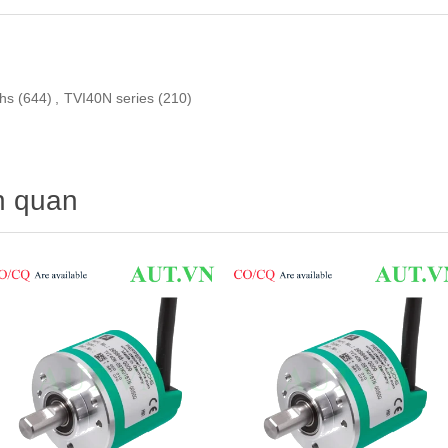
hs
(644)
,
TVI40N series
(210)
n quan