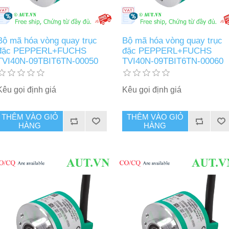
Bộ mã hóa vòng quay trục
Bộ mã hóa vòng quay trục
đặc PEPPERL+FUCHS
đặc PEPPERL+FUCHS
TVI40N-09TBIT6TN-00050
TVI40N-09TBIT6TN-00060
Kêu gọi định giá
Kêu gọi định giá
THÊM VÀO GIỎ
THÊM VÀO GIỎ
HÀNG
HÀNG