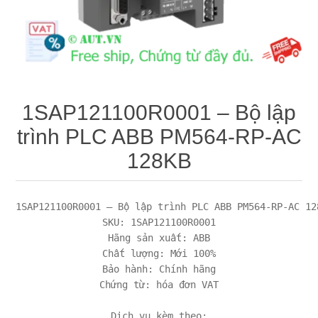
Máy tính công nghiệp
Động cơ servo 2 phase
Quạt thông gió
Động cơ bước 2 phase
Chưa Phân Loại
Phụ Kiện Schneider
1SAP121100R0001 – Bộ lập
trình PLC ABB PM564-RP-AC
Phụ Kiện Siemens
128KB
1SAP121100R0001 – Bộ lập trình PLC ABB PM564-RP-AC 128
SKU: 1SAP121100R0001

Hãng sản xuất: ABB

Chất lượng: Mới 100%

Bảo hành: Chính hãng

Chứng từ: hóa đơn VAT

Dịch vụ kèm theo:
