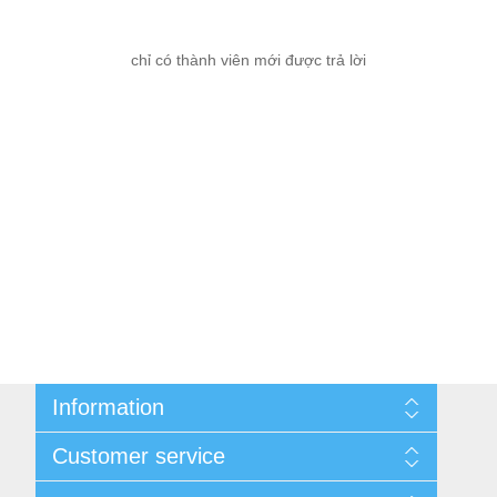
chỉ có thành viên mới được trả lời
Information
Cùng nhau kiếm tiền
Customer service
Thông tin liên hệ
Thương Hiệu
Quy định đổi, trả hàng