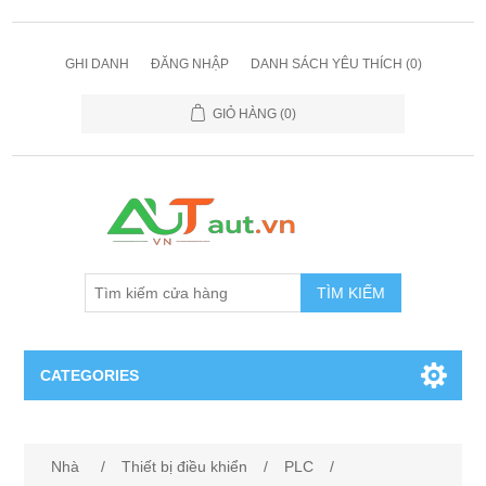
GHI DANH
ĐĂNG NHẬP
DANH SÁCH YÊU THÍCH
(0)
GIỎ HÀNG
(0)
TÌM KIẾM
CATEGORIES
Cảm Biến
Nhà
/
Thiết bị điều khiển
/
PLC
/