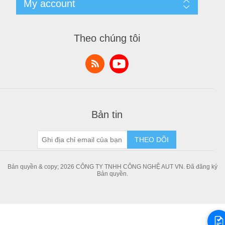
My account
Tin Tức
Sản phẩm đã xem
Danh Sách So Sánh
My account
Sản Phẩm Mới
Orders
Theo chúng tôi
Bài viết chia sẻ kiến thức
Addresses
Shopping cart
Danh sách yêu thích
Bản tin
THEO DÕI
Bản quyền & copy; 2026 CÔNG TY TNHH CÔNG NGHỆ AUT VN. Đã đăng ký
Bản quyền.