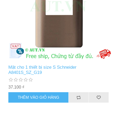
Mặt cho 1 thiết bị size S Schneider
A8401S_SZ_G19
37.100 ₫
THÊM VÀO GIỎ HÀNG