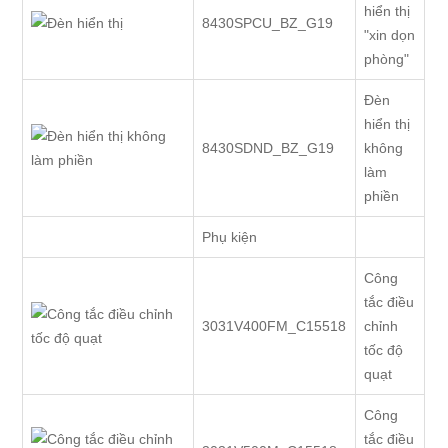
hiển thị
8430SPCU_BZ_G19
"xin dọn
phòng"
Đèn
hiển thị
8430SDND_BZ_G19
không
làm
phiền
Phụ kiện
Công
tắc điều
3031V400FM_C15518
chỉnh
tốc độ
quạt
Công
tắc điều