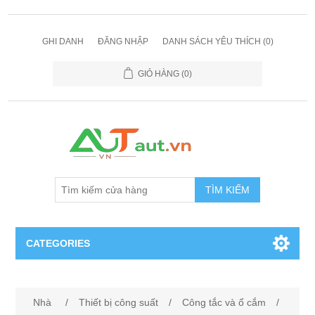
GHI DANH
ĐĂNG NHẬP
DANH SÁCH YÊU THÍCH
(0)
GIỎ HÀNG
(0)
TÌM KIẾM
CATEGORIES
Cảm Biến
Nhà
/
Thiết bị công suất
/
Công tắc và ổ cắm
/