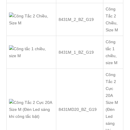
Công
Tắc 2
8431M_2_BZ_G19
Chiều,
Size M
Công
tắc 1
8431M_1_BZ_G19
chiều,
size M
Công
Tắc 2
Cực
20A
Size M
8431MD20_BZ_G19
(Đèn
Led
sáng