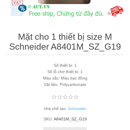
Máy tính công nghiệp
Động cơ servo 2 phase
Quạt thông gió
Động cơ bước 2 phase
Chưa Phân Loại
Mặt cho 1 thiết bị size M
Phụ Kiện Schneider
Schneider A8401M_SZ_G19
Phụ Kiện Siemens
Số thiết bị: 1
Số lỗ chờ thiết bị: 1
Màu sắc: Màu bạc đồng
Vật liệu: Polycarbonate
nhà chế tạo:
Schneider
SKU:
A8401M_SZ_G19