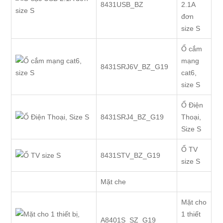
8431USB_BZ
2.1A
đơn
size S
Ổ cắm
mạng
8431SRJ6V_BZ_G19
cat6,
size S
Ổ Điện
8431SRJ4_BZ_G19
Thoại,
Size S
Ổ TV
8431STV_BZ_G19
size S
Mặt che
Mặt cho
1 thiết
A8401S_SZ_G19