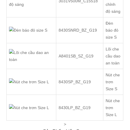
3031V500M_C15518
chỉnh
độ sáng
Đèn
8430SNRD_BZ_G19
báo đỏ
size S
Lõi che
A8401SB_SZ_G19
cầu dao
an toàn
Nút che
8430SP_BZ_G19
trơn
Size S
Nút che
8430LP_BZ_G19
trơn
Size L
>