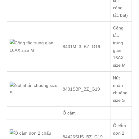
khi
công
tắc bật)
Công
tắc
trung
8431M_3_BZ_G19
gian
16AX
size M
Nút
nhấn
8431SBP_BZ_G19
chuông
size S
Ổ cắm
Ổ cắm
đơn 2
84426SUS_BZ_G19