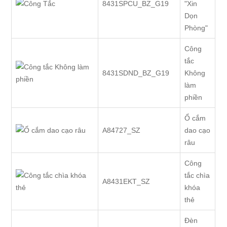
8431SPCU_BZ_G19
"Xin
Dọn
Phòng"
Công
tắc
8431SDND_BZ_G19
Không
làm
phiền
Ổ cắm
A84727_SZ
dao cạo
râu
Công
tắc chìa
A8431EKT_SZ
khóa
thẻ
Đèn