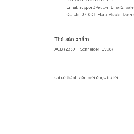
ĐT/ Zalo : 0968.053.025
Email: support@aut.vn Email2: sal
Địa chỉ: 07 KĐT Flora Mizuki, Đườ
Thẻ sản phẩm
ACB
(2339)
,
Schneider
(1908)
chỉ có thành viên mới được trả lời