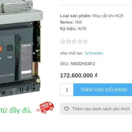
Loại sản phẩm:
Máy cắt khí ACB
Series:
NW
Ký hiệu:
ACB
nhà chế tạo:
Schneider
SKU:
NW32H24F2
172.600.000 ₫
THÊM VÀO GIỎ HÀNG
Thêm vào danh sách yêu thích