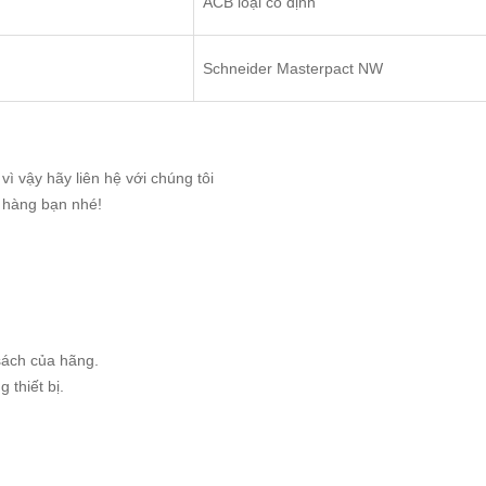
ACB loại cố định
Schneider Masterpact NW
ì vậy hãy liên hệ với chúng tôi
g hàng bạn nhé!
sách của hãng.
 thiết bị.