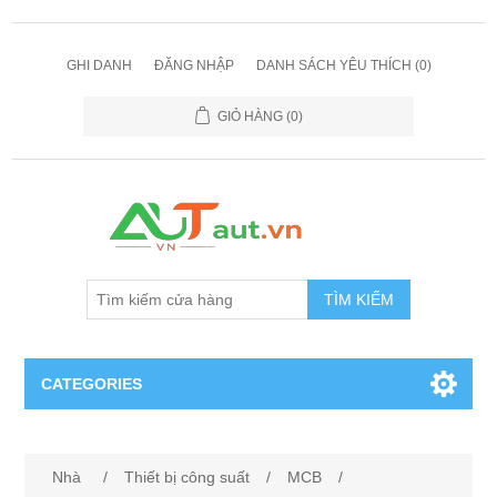
GHI DANH
ĐĂNG NHẬP
DANH SÁCH YÊU THÍCH
(0)
GIỎ HÀNG
(0)
TÌM KIẾM
CATEGORIES
Cảm Biến
Nhà
/
Thiết bị công suất
/
MCB
/