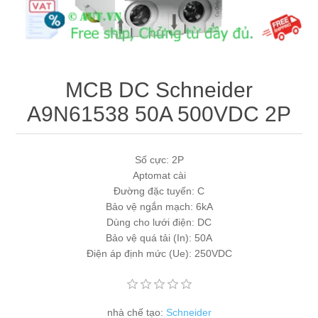
Máy tính công nghiệp
Động cơ servo 2 phase
Quạt thông gió
Động cơ bước 2 phase
Chưa Phân Loại
MCB DC Schneider
Phụ Kiện Schneider
A9N61538 50A 500VDC 2P
Phụ Kiện Siemens
Số cực: 2P
Aptomat cài
Đường đặc tuyến: C
Bảo vệ ngắn mạch: 6kA
Dùng cho lưới điện: DC
Bảo vệ quá tải (In): 50A
Điện áp định mức (Ue): 250VDC
nhà chế tạo:
Schneider