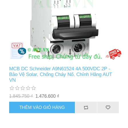
MCB DC Schneider A9N61524 4A 500VDC 2P -
Bảo Vệ Solar, Chống Cháy Nổ, Chính Hãng AUT
VN
1.845.750 ₫
1.476.600 ₫
THÊM VÀO GIỎ HÀNG