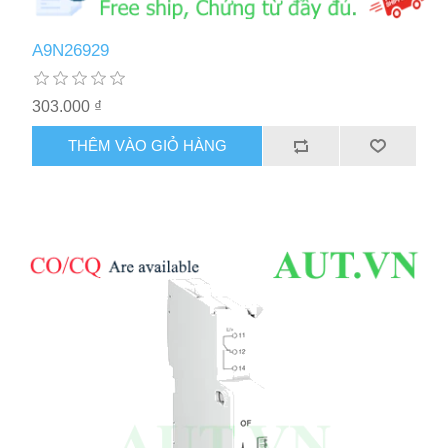
A9N26929
303.000 ₫
THÊM VÀO GIỎ HÀNG