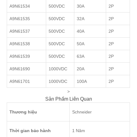
A9N61534
500VDC
30A
2P
A9N61535
500VDC
32A
2P
A9N61537
500VDC
40A
2P
A9N61538
500VDC
50A
2P
A9N61539
500VDC
63A
2P
A9N61690
1000VDC
20A
2P
A9N61701
1000VDC
100A
2P
>
Sản Phẩm Liên Quan
Thương hiệu
Schneider
Thời gian bảo hành
1 Năm