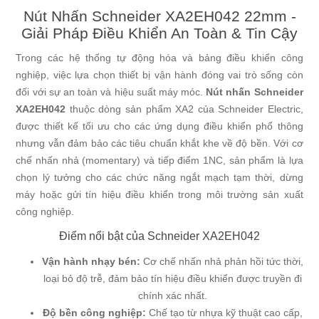
Nút Nhấn Schneider XA2EH042 22mm -
Giải Pháp Điều Khiển An Toàn & Tin Cậy
Trong các hệ thống tự động hóa và bảng điều khiển công
nghiệp, việc lựa chọn thiết bị vận hành đóng vai trò sống còn
đối với sự an toàn và hiệu suất máy móc.
Nút nhấn Schneider
XA2EH042
thuộc dòng sản phẩm XA2 của Schneider Electric,
được thiết kế tối ưu cho các ứng dụng điều khiển phổ thông
nhưng vẫn đảm bảo các tiêu chuẩn khắt khe về độ bền. Với cơ
chế nhấn nhả (momentary) và tiếp điểm 1NC, sản phẩm là lựa
chọn lý tưởng cho các chức năng ngắt mạch tạm thời, dừng
máy hoặc gửi tín hiệu điều khiển trong môi trường sản xuất
công nghiệp.
Điểm nổi bật của Schneider XA2EH042
Vận hành nhạy bén:
Cơ chế nhấn nhả phản hồi tức thời,
loại bỏ độ trễ, đảm bảo tín hiệu điều khiển được truyền đi
chính xác nhất.
Độ bền công nghiệp:
Chế tạo từ nhựa kỹ thuật cao cấp,