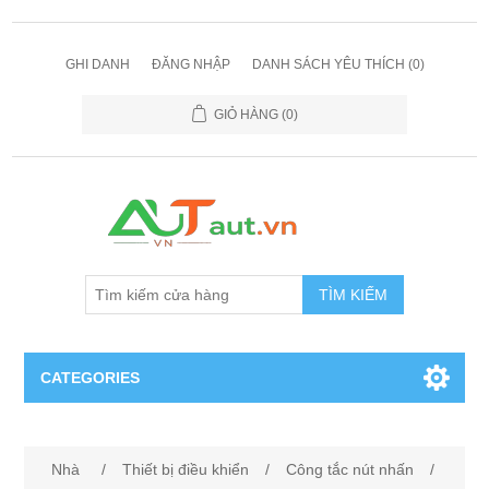
GHI DANH
ĐĂNG NHẬP
DANH SÁCH YÊU THÍCH
(0)
GIỎ HÀNG
(0)
TÌM KIẾM
CATEGORIES
Cảm Biến
Nhà
/
Thiết bị điều khiển
/
Công tắc nút nhấn
/