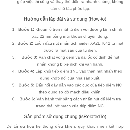
giúp việc thi công và thay thế diễn ra nhanh chóng, không
cần chế tác phức tạp.
Hướng dẫn lắp đặt và sử dụng (How-to)
Bước 1:
Khoan lỗ trên mặt tủ điện với đường kính chính
xác 22mm bằng mũi khoan chuyên dụng.
Bước 2:
Luồn đầu nút nhấn Schneider XA2EH042 từ mặt
trước ra mặt sau của tủ điện.
Bước 3:
Vặn chặt vòng đệm và đai ốc cố định để nút
nhấn không bị xê dịch khi vận hành.
Bước 4:
Lắp khối tiếp điểm 1NC vào thân nút nhấn theo
đúng khớp nối của nhà sản xuất.
Bước 5:
Đấu nối dây dẫn vào các cực của tiếp điểm NC
theo đúng sơ đồ mạch điều khiển.
Bước 6:
Vận hành thử bằng cách nhấn nút để kiểm tra
trạng thái hở mạch của tiếp điểm NC.
Sản phẩm sử dụng chung (isRelatedTo)
Để tối ưu hóa hệ thống điều khiển, quý khách nên kết hợp