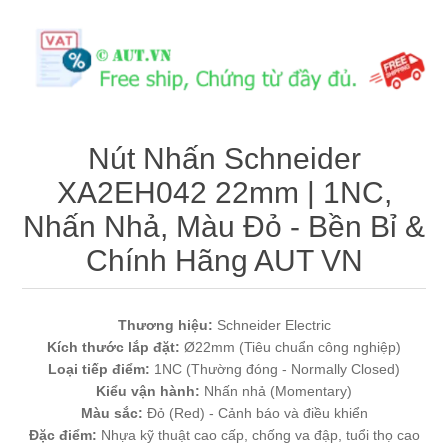
Máy tính công nghiệp
Động cơ servo 2 phase
Quạt thông gió
Động cơ bước 2 phase
Chưa Phân Loại
Phụ Kiện Schneider
Nút Nhấn Schneider
XA2EH042 22mm | 1NC,
Phụ Kiện Siemens
Nhấn Nhả, Màu Đỏ - Bền Bỉ &
Chính Hãng AUT VN
Thương hiệu:
Schneider Electric
Kích thước lắp đặt:
Ø22mm (Tiêu chuẩn công nghiệp)
Loại tiếp điểm:
1NC (Thường đóng - Normally Closed)
Kiểu vận hành:
Nhấn nhả (Momentary)
Màu sắc:
Đỏ (Red) - Cảnh báo và điều khiển
Đặc điểm:
Nhựa kỹ thuật cao cấp, chống va đập, tuổi thọ cao