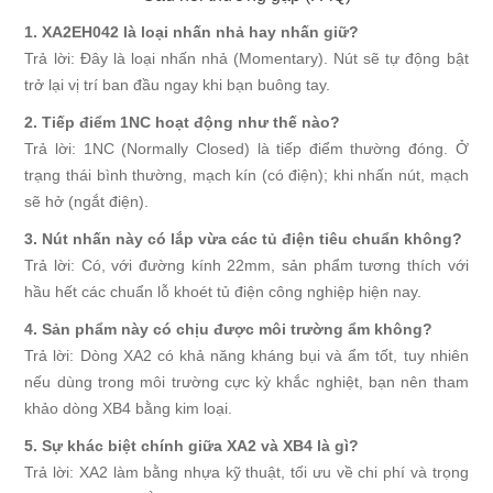
1. XA2EH042 là loại nhấn nhả hay nhấn giữ?
Trả lời: Đây là loại nhấn nhả (Momentary). Nút sẽ tự động bật
trở lại vị trí ban đầu ngay khi bạn buông tay.
2. Tiếp điểm 1NC hoạt động như thế nào?
Trả lời: 1NC (Normally Closed) là tiếp điểm thường đóng. Ở
trạng thái bình thường, mạch kín (có điện); khi nhấn nút, mạch
sẽ hở (ngắt điện).
3. Nút nhấn này có lắp vừa các tủ điện tiêu chuẩn không?
Trả lời: Có, với đường kính 22mm, sản phẩm tương thích với
hầu hết các chuẩn lỗ khoét tủ điện công nghiệp hiện nay.
4. Sản phẩm này có chịu được môi trường ẩm không?
Trả lời: Dòng XA2 có khả năng kháng bụi và ẩm tốt, tuy nhiên
nếu dùng trong môi trường cực kỳ khắc nghiệt, bạn nên tham
khảo dòng XB4 bằng kim loại.
5. Sự khác biệt chính giữa XA2 và XB4 là gì?
Trả lời: XA2 làm bằng nhựa kỹ thuật, tối ưu về chi phí và trọng