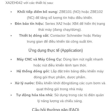
XA2EH042 với các thiết bị sau:
Khối tiếp điểm bổ sung:
ZBE101 (NO) hoặc ZBE102
(NC) để tăng số lượng tín hiệu điều khiển.
Đèn báo tín hiệu:
Series XA2 hoặc XB4 để hiển thị trạng
thái máy (đang chạy/dừng).
Thiết bị đóng cắt:
Contactor Schneider hoặc Relay
trung gian để điều khiển tải công suất lớn.
Ứng dụng thực tế (Application)
Máy CNC và Máy Công Cụ:
Dùng làm nút ngắt nhanh
hoặc nút điều khiển lệnh tạm thời.
Hệ thống đóng gói:
Lắp đặt trên bảng điều khiển máy
đóng gói thực phẩm, dược phẩm.
Xử lý nước:
Điều khiển khởi động/dừng các cụm bơm và
quạt thông gió trong nhà máy.
Tự động hóa tòa nhà:
Sử dụng trong các tủ điện quản
lý năng lượng và chiếu sáng.
Câu hỏi thường gặp (FAQ)