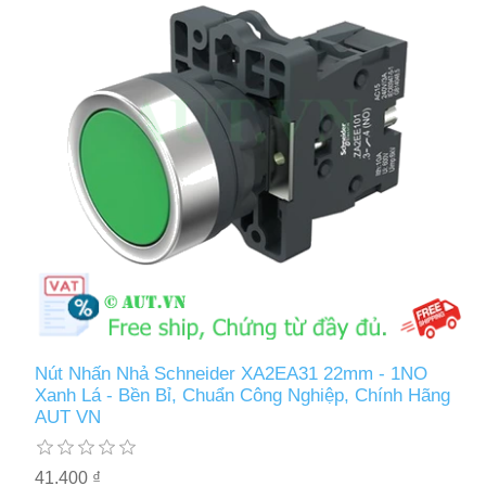
Nút Nhấn Nhả Schneider XA2EA31 22mm - 1NO
Xanh Lá - Bền Bỉ, Chuẩn Công Nghiệp, Chính Hãng
AUT VN
41.400 ₫