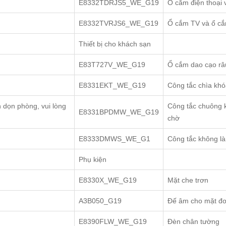
E8332TDRJS5_WE_G19
Ổ cắm điện thoại
E8332TVRJS6_WE_G19
Ổ cắm TV và ổ c
Thiết bị cho khách sạn
E83T727V_WE_G19
Ổ cắm dao cạo râ
E8331EKT_WE_G19
Công tắc chìa khó
Công tắc chuông k
E8331BPDMW_WE_G19
chờ
E8333DMWS_WE_G1
Công tắc không là
Phụ kiện
E8330X_WE_G19
Mặt che trơn
A3B050_G19
Đế âm cho mặt đ
E8390FLW_WE_G19
Đèn chân tường