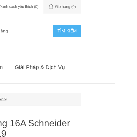
Danh sách yêu thích
(0)
Giỏ hàng
(0)
TÌM KIẾM
n
Giải Pháp & Dịch Vụ
G19
ng 16A Schneider
19