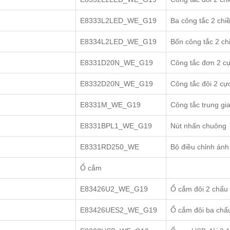
E8333L2LED_WE_G19
Ba công tắc 2 chi
E8334L2LED_WE_G19
Bốn công tắc 2 ch
E8331D20N_WE_G19
Công tắc đơn 2 c
E8332D20N_WE_G19
Công tắc đôi 2 cự
E8331M_WE_G19
Công tắc trung gi
E8331BPL1_WE_G19
Nút nhấn chuông
E8331RD250_WE
Bộ điều chỉnh ánh
Ổ cắm
E83426U2_WE_G19
Ổ cắm đôi 2 chấu
E83426UES2_WE_G19
Ổ cắm đôi ba chấ