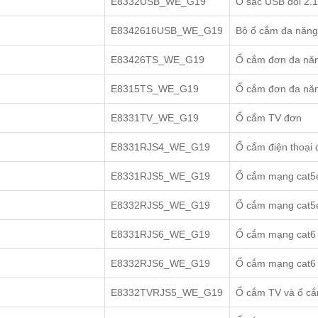
E8332USB_WE_G19
Ổ sạc USB đôi 2.
E8342616USB_WE_G19
Bộ ổ cắm đa năng
E83426TS_WE_G19
Ổ cắm đơn đa nă
E8315TS_WE_G19
Ổ cắm đơn đa năn
E8331TV_WE_G19
Ổ cắm TV đơn
E8331RJS4_WE_G19
Ổ cắm điện thoại
E8331RJS5_WE_G19
Ổ cắm mạng cat5
E8332RJS5_WE_G19
Ổ cắm mạng cat5e
E8331RJS6_WE_G19
Ổ cắm mạng cat6
E8332RJS6_WE_G19
Ổ cắm mạng cat6 
E8332TVRJS5_WE_G19
Ổ cắm TV và ổ c