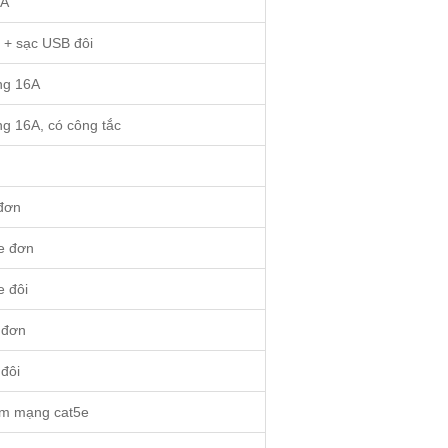
1A
 + sạc USB đôi
ng 16A
g 16A, có công tắc
 đơn
e đơn
 đôi
 đơn
đôi
ắm mạng cat5e