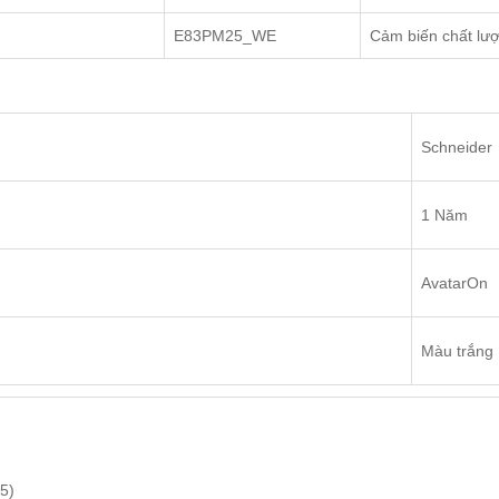
E83PM25_WE
Cảm biến chất lư
Schneider
1 Năm
AvatarOn
Màu trắng
5)