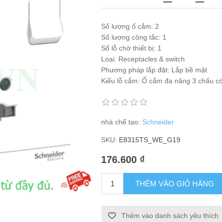
Số lượng ổ cắm: 2
Số lượng công tắc: 1
Số lỗ chờ thiết bị: 1
Loại: Receptacles & switch
Phương pháp lắp đặt: Lắp bề mặt
Kiểu lỗ cắm: Ổ cắm đa năng 3 chấu c
nhà chế tạo:
Schneider
SKU:
E8315TS_WE_G19
176.600 ₫
THÊM VÀO GIỎ HÀNG
Thêm vào danh sách yêu thích