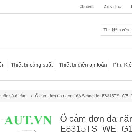
Ghi danh
Đăng nhập
iển
Thiết bị công suất
Thiết bị điện an toàn
Phụ Kiệ
 tắc và ổ cắm
/
Ổ cắm đơn đa năng 16A Schneider E8315TS_WE_
Ổ cắm đơn đa nă
E8315TS_WE_G