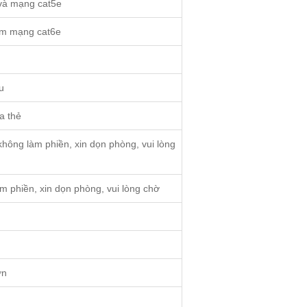
 và mạng cat5e
ắm mạng cat6e
u
a thẻ
hông làm phiền, xin dọn phòng, vui lòng
m phiền, xin dọn phòng, vui lòng chờ
ơn