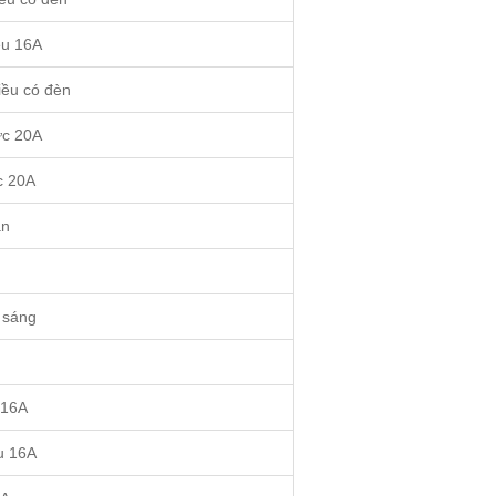
ều 16A
iều có đèn
ực 20A
c 20A
an
 sáng
 16A
u 16A