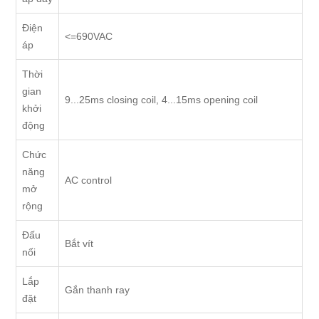
Điện
<=690VAC
áp
Thời
gian
9...25ms closing coil, 4...15ms opening coil
khởi
động
Chức
năng
AC control
mở
rộng
Đấu
Bắt vít
nối
Lắp
Gắn thanh ray
đặt