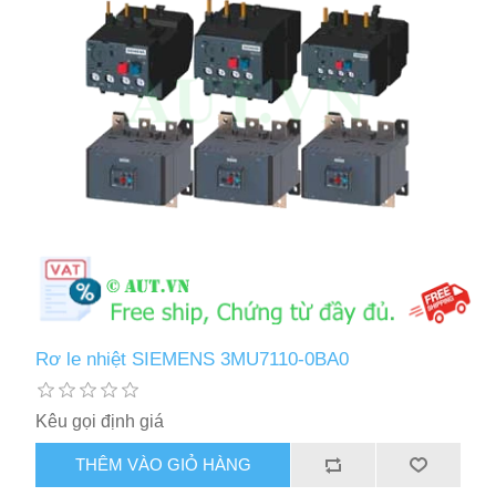
Rơ le nhiệt SIEMENS 3MU7110-0BA0
Kêu gọi định giá
THÊM VÀO GIỎ HÀNG