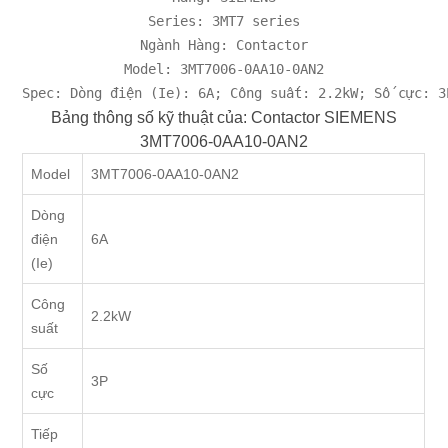
Series: 3MT7 series

Ngành Hàng: Contactor

Model: 3MT7006-0AA10-0AN2

Spec: Dòng điện (Ie): 6A; Công suất: 2.2kW; Số cực: 3
Bảng thông số kỹ thuật của: Contactor SIEMENS
3MT7006-0AA10-0AN2
Model
3MT7006-0AA10-0AN2
Dòng
điện
6A
(Ie)
Công
2.2kW
suất
Số
3P
cực
Tiếp