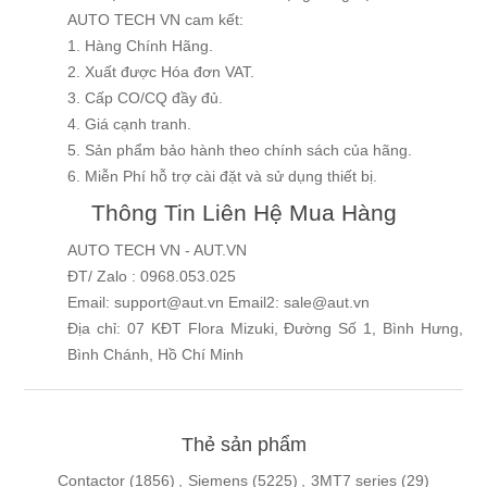
AUTO TECH VN cam kết:
1. Hàng Chính Hãng.
2. Xuất được Hóa đơn VAT.
3. Cấp CO/CQ đầy đủ.
4. Giá cạnh tranh.
5. Sản phẩm bảo hành theo chính sách của hãng.
6. Miễn Phí hỗ trợ cài đặt và sử dụng thiết bị.
Thông Tin Liên Hệ Mua Hàng
AUTO TECH VN - AUT.VN
ĐT/ Zalo : 0968.053.025
Email: support@aut.vn Email2: sale@aut.vn
Địa chỉ: 07 KĐT Flora Mizuki, Đường Số 1, Bình Hưng,
Bình Chánh, Hồ Chí Minh
Thẻ sản phẩm
Contactor
(1856)
,
Siemens
(5225)
,
3MT7 series
(29)