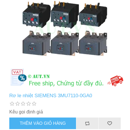
Rơ le nhiệt SIEMENS 3MU7110-0GA0
Kêu gọi định giá
THÊM VÀO GIỎ HÀNG