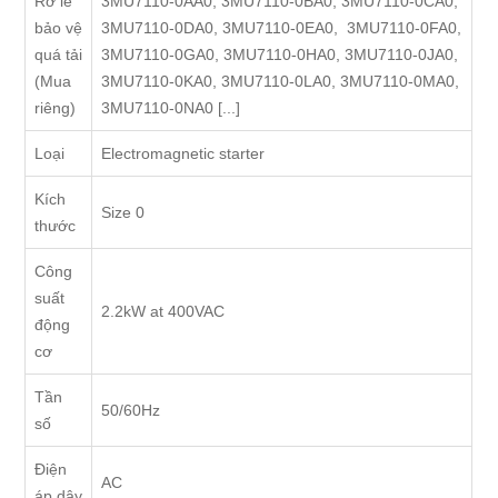
Rơ le
3MU7110-0AA0, 3MU7110-0BA0, 3MU7110-0CA0,
bảo vệ
3MU7110-0DA0, 3MU7110-0EA0, 3MU7110-0FA0,
quá tải
3MU7110-0GA0, 3MU7110-0HA0, 3MU7110-0JA0,
(Mua
3MU7110-0KA0, 3MU7110-0LA0, 3MU7110-0MA0,
riêng)
3MU7110-0NA0 [...]
Loại
Electromagnetic starter
Kích
Size 0
thước
Công
suất
2.2kW at 400VAC
động
cơ
Tần
50/60Hz
số
Điện
AC
áp dây