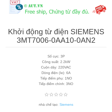
Máy tính công nghiệp
Động cơ servo 2 phase
Quạt thông gió
Động cơ bước 2 phase
Chưa Phân Loại
Khởi động từ điện SIEMENS
Phụ Kiện Schneider
3MT7006-0AA10-0AN2
Phụ Kiện Siemens
Số cực: 3P
Công suất: 2.2kW
Cuộn dây: 220VAC
Dòng điện (Ie): 6A
Tiếp điểm phụ: 1NO
Tiếp điểm chính: 3NO
nhà chế tạo:
Siemens