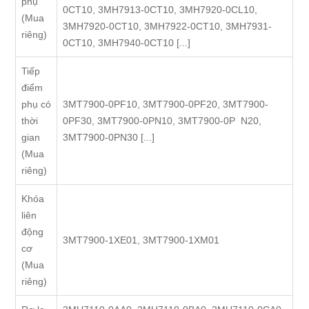
phụ
0CT10, 3MH7913-0CT10, 3MH7920-0CL10,
(Mua
3MH7920-0CT10, 3MH7922-0CT10, 3MH7931-
riêng)
0CT10, 3MH7940-0CT10 [...]
Tiếp
điểm
phụ có
3MT7900-0PF10, 3MT7900-0PF20, 3MT7900-
thời
0PF30, 3MT7900-0PN10, 3MT7900-0P N20,
gian
3MT7900-0PN30 [...]
(Mua
riêng)
Khóa
liên
động
3MT7900-1XE01, 3MT7900-1XM01
cơ
(Mua
riêng)