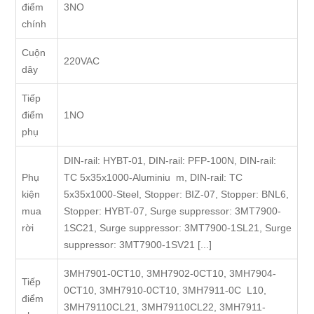
điểm
3NO
chính
Cuộn
220VAC
dây
Tiếp
điểm
1NO
phụ
DIN-rail: HYBT-01, DIN-rail: PFP-100N, DIN-rail:
Phụ
TC 5x35x1000-Aluminiu m, DIN-rail: TC
kiện
5x35x1000-Steel, Stopper: BIZ-07, Stopper: BNL6,
mua
Stopper: HYBT-07, Surge suppressor: 3MT7900-
rời
1SC21, Surge suppressor: 3MT7900-1SL21, Surge
suppressor: 3MT7900-1SV21 [...]
3MH7901-0CT10, 3MH7902-0CT10, 3MH7904-
Tiếp
0CT10, 3MH7910-0CT10, 3MH7911-0C L10,
điểm
3MH79110CL21, 3MH79110CL22, 3MH7911-