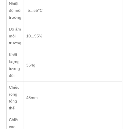
Nhiệt
độ môi
-5...55°C
trường
Độ ẩm
môi
10...95%
trường
Khối
lượng
354g
tương
đối
Chiều
rộng
45mm
tổng
thể
Chiều
cao