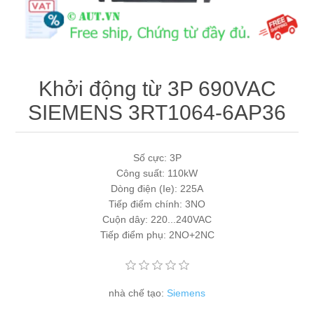
Máy tính công nghiệp
Động cơ servo 2 phase
Quạt thông gió
Động cơ bước 2 phase
Chưa Phân Loại
Khởi động từ 3P 690VAC
Phụ Kiện Schneider
SIEMENS 3RT1064-6AP36
Phụ Kiện Siemens
Số cực: 3P
Công suất: 110kW
Dòng điện (Ie): 225A
Tiếp điểm chính: 3NO
Cuộn dây: 220...240VAC
Tiếp điểm phụ: 2NO+2NC
nhà chế tạo:
Siemens