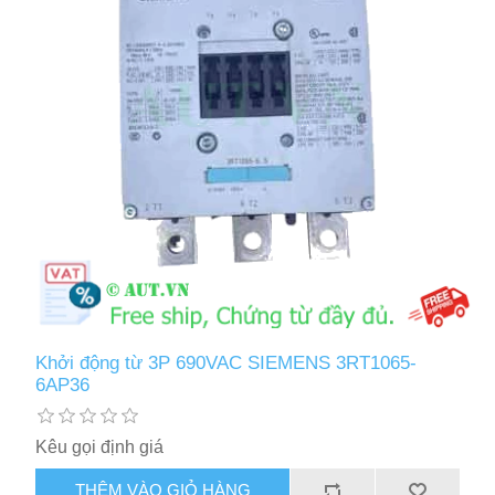
Khởi động từ 3P 690VAC SIEMENS 3RT1065-
6AP36
Kêu gọi định giá
THÊM VÀO GIỎ HÀNG