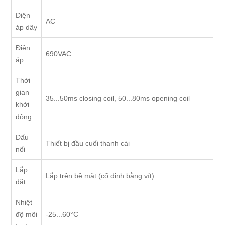
Điện
AC
áp dây
Điện
690VAC
áp
Thời
gian
35...50ms closing coil, 50...80ms opening coil
khởi
động
Đấu
Thiết bị đầu cuối thanh cái
nối
Lắp
Lắp trên bề mặt (cố định bằng vít)
đặt
Nhiệt
độ môi
-25...60°C