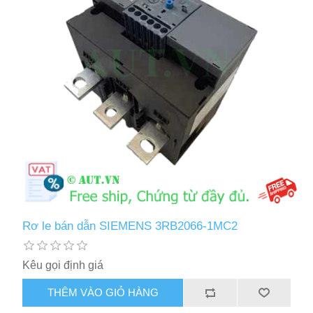
Rơ le bán dẫn SIEMENS 3RB2066-1MC2
Kêu gọi định giá
THÊM VÀO GIỎ HÀNG