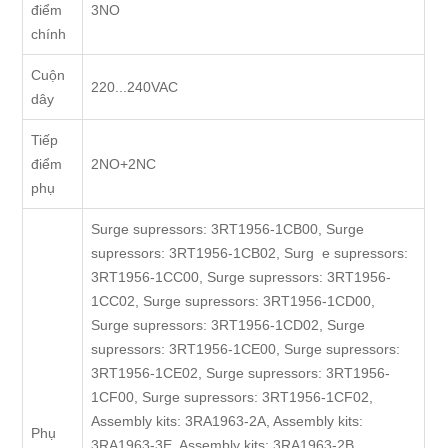
điểm
3NO
chính
Cuộn
220...240VAC
dây
Tiếp
điểm
2NO+2NC
phụ
Surge supressors: 3RT1956-1CB00, Surge
supressors: 3RT1956-1CB02, Surg e supressors:
3RT1956-1CC00, Surge supressors: 3RT1956-
1CC02, Surge supressors: 3RT1956-1CD00,
Surge supressors: 3RT1956-1CD02, Surge
supressors: 3RT1956-1CE00, Surge supressors:
3RT1956-1CE02, Surge supressors: 3RT1956-
1CF00, Surge supressors: 3RT1956-1CF02,
Assembly kits: 3RA1963-2A, Assembly kits:
Phụ
3RA1963-3E, Assembly kits: 3RA1963-2B,