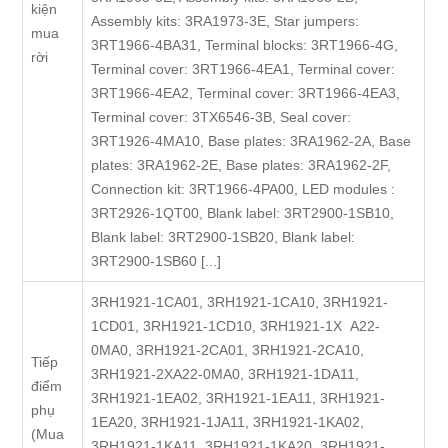
kiện
Assembly kits: 3RA1973-3E, Star jumpers:
mua
3RT1966-4BA31, Terminal blocks: 3RT1966-4G,
rời
Terminal cover: 3RT1966-4EA1, Terminal cover:
3RT1966-4EA2, Terminal cover: 3RT1966-4EA3,
Terminal cover: 3TX6546-3B, Seal cover:
3RT1926-4MA10, Base plates: 3RA1962-2A, Base
plates: 3RA1962-2E, Base plates: 3RA1962-2F,
Connection kit: 3RT1966-4PA00, LED modules :
3RT2926-1QT00, Blank label: 3RT2900-1SB10,
Blank label: 3RT2900-1SB20, Blank label:
3RT2900-1SB60 [...]
3RH1921-1CA01, 3RH1921-1CA10, 3RH1921-
1CD01, 3RH1921-1CD10, 3RH1921-1X A22-
0MA0, 3RH1921-2CA01, 3RH1921-2CA10,
Tiếp
3RH1921-2XA22-0MA0, 3RH1921-1DA11,
điểm
3RH1921-1EA02, 3RH1921-1EA11, 3RH1921-
phụ
1EA20, 3RH1921-1JA11, 3RH1921-1KA02,
(Mua
3RH1921-1KA11, 3RH1921-1KA20, 3RH1921-