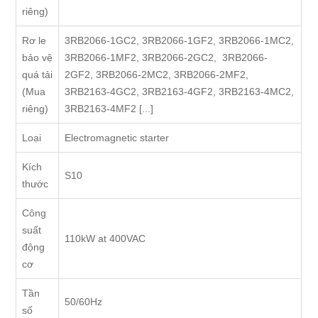
riêng)
Rơ le
3RB2066-1GC2, 3RB2066-1GF2, 3RB2066-1MC2,
bảo vệ
3RB2066-1MF2, 3RB2066-2GC2, 3RB2066-
quá tải
2GF2, 3RB2066-2MC2, 3RB2066-2MF2,
(Mua
3RB2163-4GC2, 3RB2163-4GF2, 3RB2163-4MC2,
riêng)
3RB2163-4MF2 [...]
Loại
Electromagnetic starter
Kích
S10
thước
Công
suất
110kW at 400VAC
động
cơ
Tần
50/60Hz
số