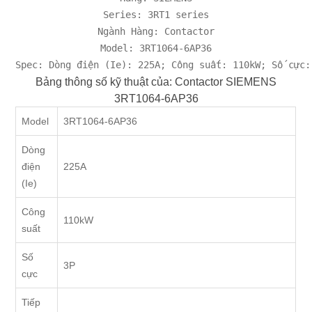
Series: 3RT1 series

Ngành Hàng: Contactor

Model: 3RT1064-6AP36

Spec: Dòng điện (Ie): 225A; Công suất: 110kW; Số cực:
Bảng thông số kỹ thuật của: Contactor SIEMENS
3RT1064-6AP36
Model
3RT1064-6AP36
Dòng
điện
225A
(Ie)
Công
110kW
suất
Số
3P
cực
Tiếp