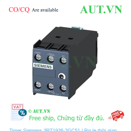
Timer Siemens 3RT1926-2GC51 | Rơ le thời gian