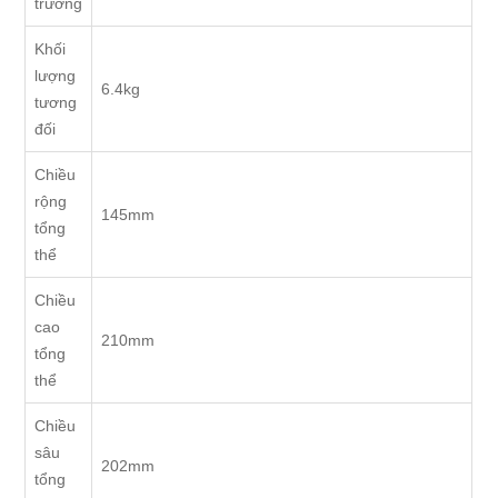
trường
Khối
lượng
6.4kg
tương
đối
Chiều
rộng
145mm
tổng
thể
Chiều
cao
210mm
tổng
thể
Chiều
sâu
202mm
tổng