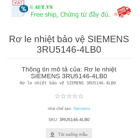
Máy tính công nghiệp
Động cơ servo 2 phase
Quạt thông gió
Động cơ bước 2 phase
Chưa Phân Loại
Rơ le nhiệt bảo vệ SIEMENS
Phụ Kiện Schneider
3RU5146-4LB0
Phụ Kiện Siemens
Thông tin mô tả của: Rơ le nhiệt
SIEMENS 3RU5146-4LB0
nhà chế tạo:
Siemens
SKU:
3RU5146-4LB0
Tải xuống mẫu