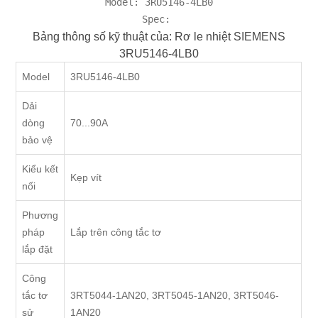
Model: 3RU5146-4LB0

Spec: 
Bảng thông số kỹ thuật của: Rơ le nhiệt SIEMENS
3RU5146-4LB0
Model
3RU5146-4LB0
Dải
dòng
70...90A
bảo vệ
Kiểu kết
Kẹp vít
nối
Phương
pháp
Lắp trên công tắc tơ
lắp đặt
Công
tắc tơ
3RT5044-1AN20, 3RT5045-1AN20, 3RT5046-
sử
1AN20