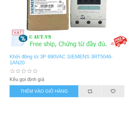
Khởi động từ 3P 690VAC SIEMENS 3RT5046-
1AN20
Kêu gọi định giá
THÊM VÀO GIỎ HÀNG