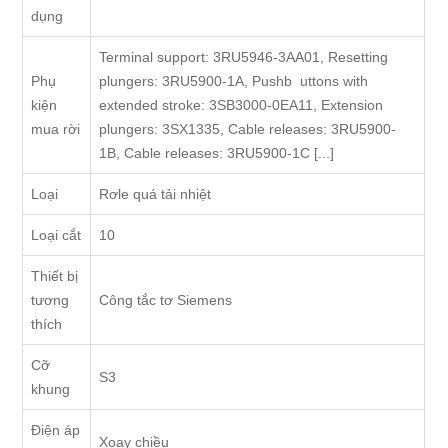
dụng
Terminal support: 3RU5946-3AA01, Resetting
Phụ
plungers: 3RU5900-1A, Pushb uttons with
kiện
extended stroke: 3SB3000-0EA11, Extension
mua rời
plungers: 3SX1335, Cable releases: 3RU5900-
1B, Cable releases: 3RU5900-1C [...]
Loại
Rơle quá tải nhiệt
Loại cắt
10
Thiết bị
tương
Công tắc tơ Siemens
thích
Cỡ
S3
khung
Điện áp
Xoay chiều