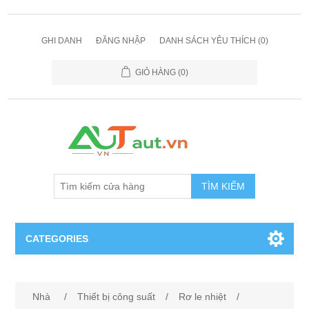
GHI DANH
ĐĂNG NHẬP
DANH SÁCH YÊU THÍCH
(0)
GIỎ HÀNG
(0)
TÌM KIẾM
CATEGORIES
Cảm Biến
Nhà
/
Thiết bị công suất
/
Rơ le nhiệt
/