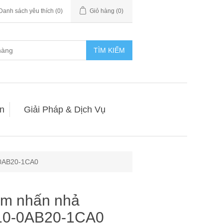
Danh sách yêu thích
(0)
Giỏ hàng
(0)
TÌM KIẾM
n
Giải Pháp & Dịch Vụ
-0AB20-1CA0
mm nhấn nhả
10-0AB20-1CA0