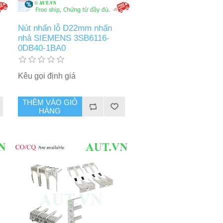
Nút nhấn lỗ D22mm nhấn
nhả SIEMENS 3SB6116-
0DB40-1BA0
Kêu gọi định giá
THÊM VÀO GIỎ
HÀNG