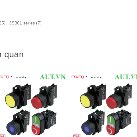
25)
,
3SB61 series
(7)
n quan