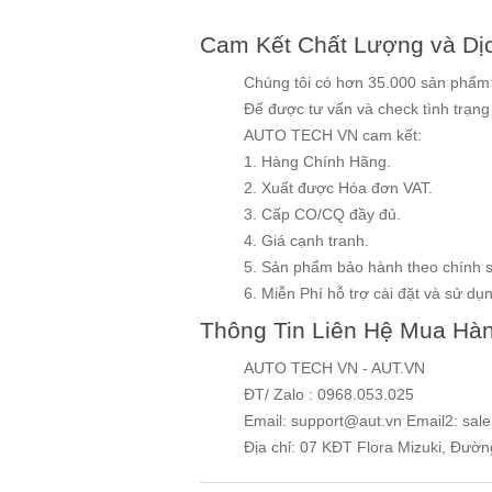
Cam Kết Chất Lượng và Dị
Chúng tôi có hơn 35.000 sản phẩm v
Để được tư vấn và check tình trạn
AUTO TECH VN cam kết:
1. Hàng Chính Hãng.
2. Xuất được Hóa đơn VAT.
3. Cấp CO/CQ đầy đủ.
4. Giá cạnh tranh.
5. Sản phẩm bảo hành theo chính 
6. Miễn Phí hỗ trợ cài đặt và sử dụng
Thông Tin Liên Hệ Mua Hà
AUTO TECH VN - AUT.VN
ĐT/ Zalo : 0968.053.025
Email: support@aut.vn Email2: sal
Địa chỉ: 07 KĐT Flora Mizuki, Đườ