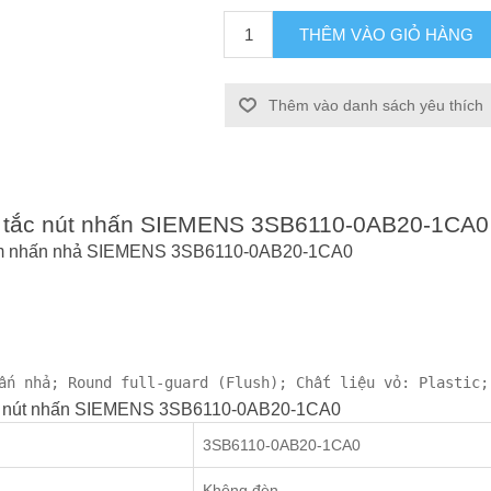
THÊM VÀO GIỎ HÀNG
Thêm vào danh sách yêu thích
ông tắc nút nhấn SIEMENS 3SB6110-0AB20-1CA0
2mm nhấn nhả SIEMENS 3SB6110-0AB20-1CA0
ấn nhả; Round full-guard (Flush); Chất liệu vỏ: Plastic;
tắc nút nhấn SIEMENS 3SB6110-0AB20-1CA0
3SB6110-0AB20-1CA0
Không đèn