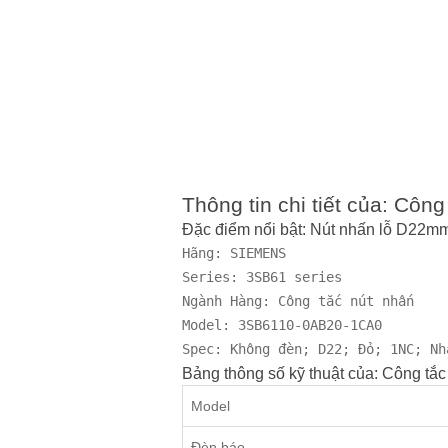
Thông tin chi tiết của: C
Đặc điểm nổi bật: Nút nhấn lỗ D2
Hãng: SIEMENS

Series: 3SB61 series

Ngành Hàng: Công tắc nút nhấn

Model: 3SB6110-0AB20-1CA0

Spec: Không đèn; D22; Đỏ; 1NC; Nh
Bảng thông số kỹ thuật của: Công 
Model
Đèn báo