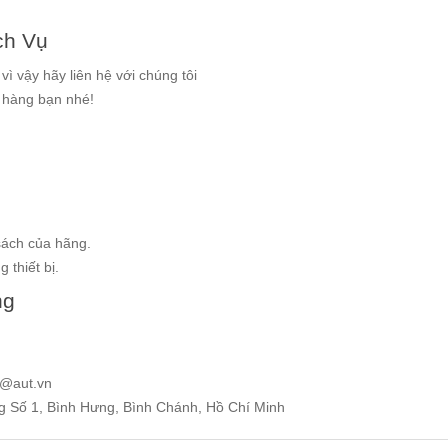
ch Vụ
ì vậy hãy liên hệ với chúng tôi
g hàng bạn nhé!
sách của hãng.
 thiết bị.
ng
e@aut.vn
ng Số 1, Bình Hưng, Bình Chánh, Hồ Chí Minh