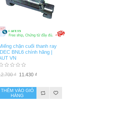
Miếng chặn cuối thanh ray
IDEC BNL6 chính hãng |
AUT VN
12.700 ₫
11.430 ₫
THÊM VÀO GIỎ
HÀNG