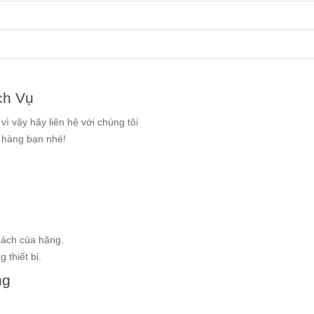
ch Vụ
ì vậy hãy liên hệ với chúng tôi
g hàng bạn nhé!
sách của hãng.
 thiết bị.
ng