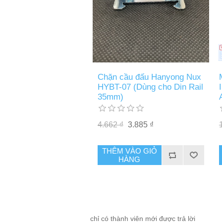
Chặn cầu đấu Hanyong Nux
HYBT-07 (Dùng cho Din Rail
35mm)
4.662 ₫
3.885 ₫
THÊM VÀO GIỎ
HÀNG
chỉ có thành viên mới được trả lời