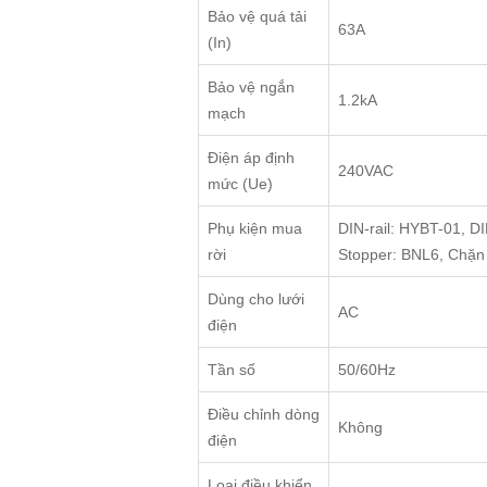
Bảo vệ quá tải
63A
(In)
Bảo vệ ngắn
1.2kA
mạch
Điện áp định
240VAC
mức (Ue)
Phụ kiện mua
DIN-rail: HYBT-01, D
rời
Stopper: BNL6, Chặn 
Dùng cho lưới
AC
điện
Tần số
50/60Hz
Điều chỉnh dòng
Không
điện
Loại điều khiển