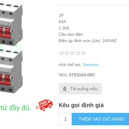
1P
63A
1.2kA
Cầu dao điện
Điện áp định mức (Ue): 240VAC
nhà chế tạo:
Siemens
SKU:
5TE3163-0RC
Tải xuống mẫu
Kêu gọi định giá
THÊM VÀO GIỎ HÀNG